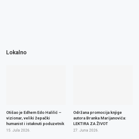
Lokalno
Otišao je Edhem Edo Halilić –
Održana promocija knjige
vizionar, veliki žepački
autora Branka Marijanovića:
humanist i istaknuti poduzetnik
LEKTIRA ZA ŽIVOT
15. Jula 2026.
27. Juna 2026.