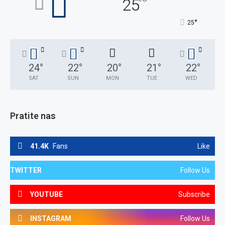
25
°
°
25
24
°
22
°
20
°
21
°
22
°
SAT
SUN
MON
TUE
WED
Pratite nas
41.4K
Fans
Like
TWITTER
Follow Us
YOUTUBE
Subscribe
INSTAGRAM
Follow Us