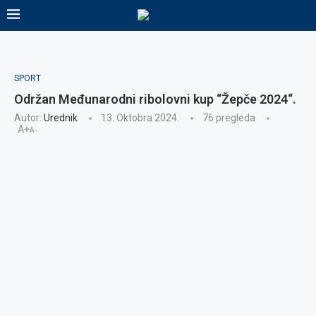
SPORT
Održan Međunarodni ribolovni kup “Žepče 2024“.
Autor:
Urednik
13. Oktobra 2024.
76
pregleda
A+
A-