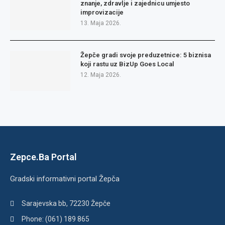
znanje, zdravlje i zajednicu umjesto
improvizacije
13. Maja 2026.
Žepče gradi svoje preduzetnice: 5 biznisa
koji rastu uz BizUp Goes Local
12. Maja 2026.
Zepce.Ba Portal
Gradski informativni portal Žepča
Sarajevska bb, 72230 Žepče
Phone: (061) 189 865