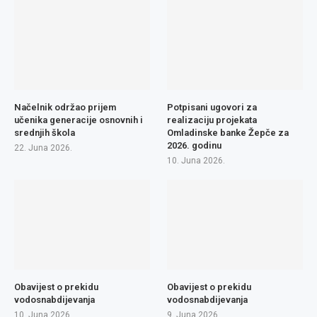
Načelnik održao prijem
Potpisani ugovori za
učenika generacije osnovnih i
realizaciju projekata
srednjih škola
Omladinske banke Žepče za
2026. godinu
22. Juna 2026.
10. Juna 2026.
Obavijest o prekidu
Obavijest o prekidu
vodosnabdijevanja
vodosnabdijevanja
10. Juna 2026.
9. Juna 2026.