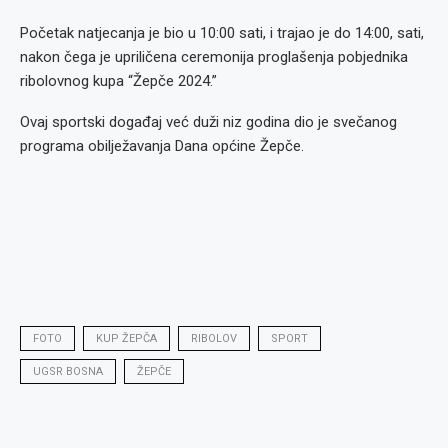
Početak natjecanja je bio u 10:00 sati, i trajao je do 14:00, sati,
nakon čega je upriličena ceremonija proglašenja pobjednika
ribolovnog kupa “Žepče 2024.”
Ovaj sportski događaj već duži niz godina dio je svečanog
programa obilježavanja Dana općine Žepče.
FOTO
KUP ŽEPČA
RIBOLOV
SPORT
UGSR BOSNA
ŽEPČE