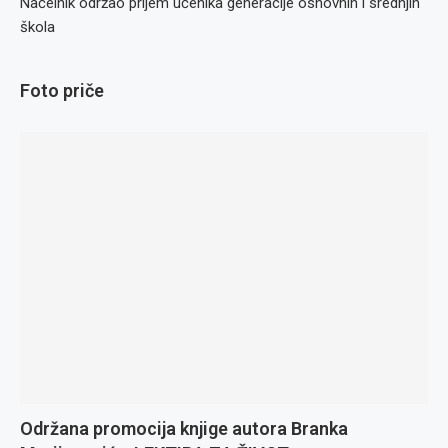
Načelnik održao prijem učenika generacije osnovnih i srednjih
škola
Foto priče
Održana promocija knjige autora Branka