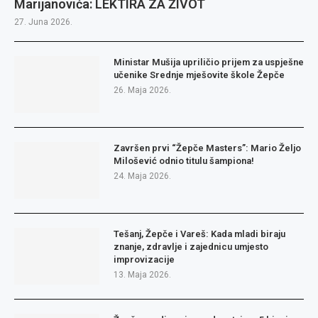
Marijanovića: LEKTIRA ZA ŽIVOT
27. Juna 2026.
Ministar Mušija upriličio prijem za uspješne
učenike Srednje mješovite škole Žepče
26. Maja 2026.
Završen prvi “Žepče Masters”: Mario Željo
Milošević odnio titulu šampiona!
24. Maja 2026.
Tešanj, Žepče i Vareš: Kada mladi biraju
znanje, zdravlje i zajednicu umjesto
improvizacije
13. Maja 2026.