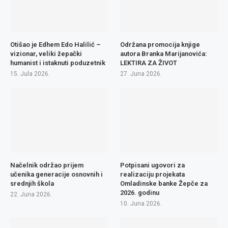
Otišao je Edhem Edo Halilić –
Održana promocija knjige
vizionar, veliki žepački
autora Branka Marijanovića:
humanist i istaknuti poduzetnik
LEKTIRA ZA ŽIVOT
15. Jula 2026.
27. Juna 2026.
Načelnik održao prijem
Potpisani ugovori za
učenika generacije osnovnih i
realizaciju projekata
srednjih škola
Omladinske banke Žepče za
2026. godinu
22. Juna 2026.
10. Juna 2026.