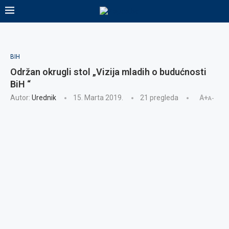
BIH
Održan okrugli stol „Vizija mladih o budućnosti
BiH “
Autor:
Urednik
15. Marta 2019.
21
pregleda
A+
A-