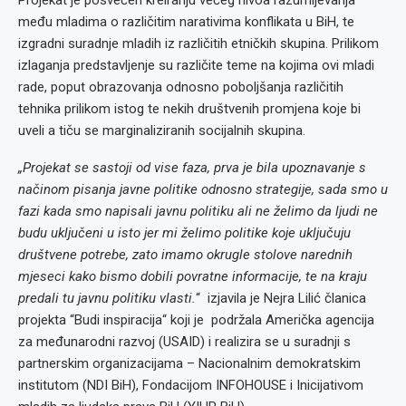
Projekat je posvećen kreiranju većeg nivoa razumijevanja
među mladima o različitim narativima konflikata u BiH, te
izgradni suradnje mladih iz različitih etničkih skupina. Prilikom
izlaganja predstavljenje su različite teme na kojima ovi mladi
rade, poput obrazovanja odnosno poboljšanja različitih
tehnika prilikom istog te nekih društvenih promjena koje bi
uveli a tiču se marginaliziranih socijalnih skupina.
„Projekat se sastoji od vise faza, prva je bila upoznavanje s
načinom pisanja javne politike odnosno strategije, sada smo u
fazi kada smo napisali javnu politiku ali ne želimo da ljudi ne
budu uključeni u isto jer mi želimo politike koje uključuju
društvene potrebe, zato imamo okrugle stolove narednih
mjeseci kako bismo dobili povratne informacije, te na kraju
predali tu javnu politiku vlasti.
“ izjavila je Nejra Lilić članica
projekta “Budi inspiracija“ koji je podržala Američka agencija
za međunarodni razvoj (USAID) i realizira se u suradnji s
partnerskim organizacijama – Nacionalnim demokratskim
institutom (NDI BiH), Fondacijom INFOHOUSE i Inicijativom