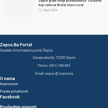
Žepče gradi svoje preduzetnice: 5 biznisa
koji rastu uz BizUp Goes Local
12. Maja 2026.
Zepce.Ba Portal
Gradski informativni portal Žepča
Sarajevska bb, 72230 Žepče
Phone: (061) 189 865
Email: zepce @ zepce.ba
O nama
Impressum
Pravila privatnosti
Facebook
Posljednje novosti