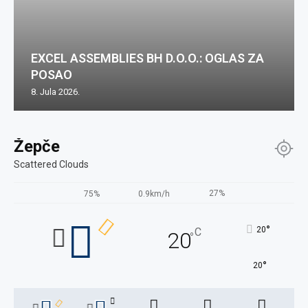
EXCEL ASSEMBLIES BH D.O.O.: OGLAS ZA
POSAO
8. Jula 2026.
Žepče
Scattered Clouds
27%
75%
0.9km/h
°
20
C
20
°
°
20