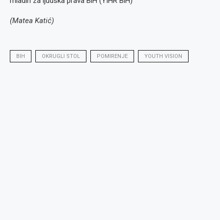
mladih za ljudska prava BiH (YIHR BiH)
(Matea Katić)
BIH
OKRUGLI STOL
POMIRENJE
YOUTH VISION