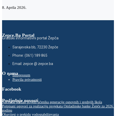
8. Aprila 2026.
Zepce.Ba Portal
Gradski informativni portal Žepča
Sarajevska bb, 72230 Žepče
Phone: (061) 189 865
Email: zepce @ zepce.ba
O nama
Impressum
Pravila privatnosti
Facebook
Posljednje novosti
Načelnik održao prijem učenika generacije osnovnih i srednjih škola
Potpisani ugovori za realizaciju projekata Omladinske banke Žepče za 2026.
godinu
Obavijest o prekidu vodosnabdijevanja