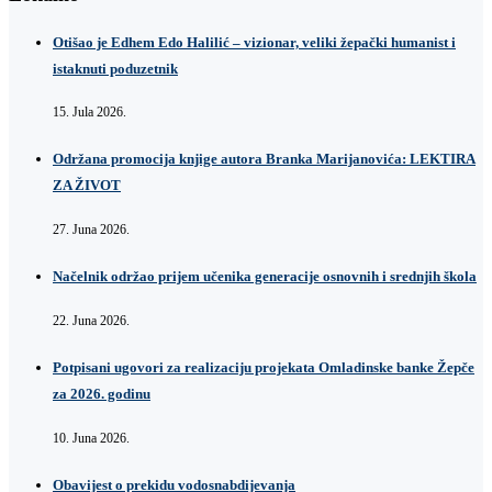
Otišao je Edhem Edo Halilić – vizionar, veliki žepački humanist i
istaknuti poduzetnik
15. Jula 2026.
Održana promocija knjige autora Branka Marijanovića: LEKTIRA
ZA ŽIVOT
27. Juna 2026.
Načelnik održao prijem učenika generacije osnovnih i srednjih škola
22. Juna 2026.
Potpisani ugovori za realizaciju projekata Omladinske banke Žepče
za 2026. godinu
10. Juna 2026.
Obavijest o prekidu vodosnabdijevanja