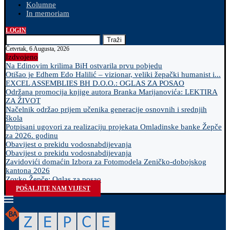
Kolumne
In memoriam
LOGIN
Traži
Četvrtak, 6 Augusta, 2026
Izdvojeno
Na Edinovim krilima BiH ostvarila prvu pobjedu
Otišao je Edhem Edo Halilić – vizionar, veliki žepački humanist i...
EXCEL ASSEMBLIES BH D.O.O.: OGLAS ZA POSAO
Održana promocija knjige autora Branka Marijanovića: LEKTIRA
ZA ŽIVOT
Načelnik održao prijem učenika generacije osnovnih i srednjih
škola
Potpisani ugovori za realizaciju projekata Omladinske banke Žepče
za 2026. godinu
Obavijest o prekidu vodosnabdijevanja
Obavijest o prekidu vodosnabdijevanja
Zavidovići domaćin Izbora za Fotomodela Zeničko-dobojskog
kantona 2026
Zovko Žepče: Oglas za posao
POŠALJITE NAM VIJEST