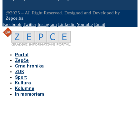
@2025 – All Right Reserved. Designed and Developed by
Zepce.ba
Facebook
Twitter
Instagram
Linkedin
Youtube
Email
Portal
Žepče
Crna hronika
ZDK
Sport
Kultura
Kolumne
In memoriam