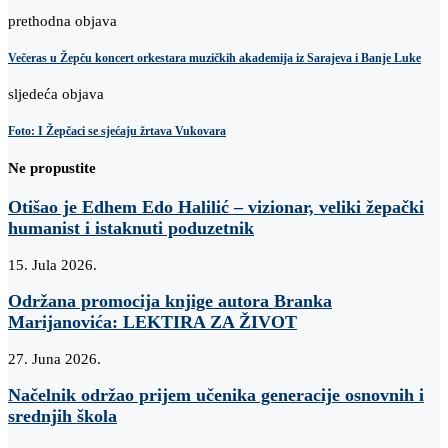
prethodna objava
Večeras u Žepču koncert orkestara muzičkih akademija iz Sarajeva i Banje Luke
sljedeća objava
Foto: I Žepčaci se sjećaju žrtava Vukovara
Ne propustite
Otišao je Edhem Edo Halilić – vizionar, veliki žepački
humanist i istaknuti poduzetnik
15. Jula 2026.
Održana promocija knjige autora Branka
Marijanovića: LEKTIRA ZA ŽIVOT
27. Juna 2026.
Načelnik održao prijem učenika generacije osnovnih i
srednjih škola