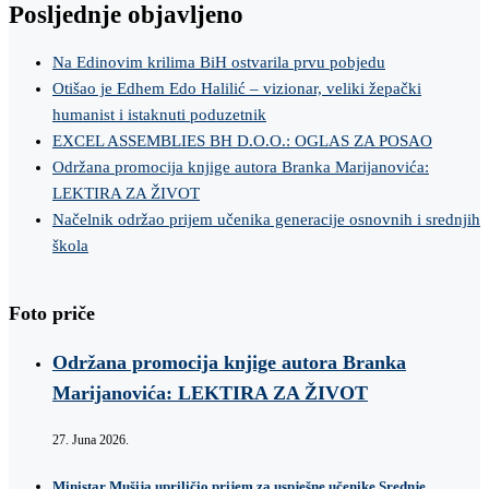
Posljednje objavljeno
Na Edinovim krilima BiH ostvarila prvu pobjedu
Otišao je Edhem Edo Halilić – vizionar, veliki žepački
humanist i istaknuti poduzetnik
EXCEL ASSEMBLIES BH D.O.O.: OGLAS ZA POSAO
Održana promocija knjige autora Branka Marijanovića:
LEKTIRA ZA ŽIVOT
Načelnik održao prijem učenika generacije osnovnih i srednjih
škola
Foto priče
Održana promocija knjige autora Branka
Marijanovića: LEKTIRA ZA ŽIVOT
27. Juna 2026.
Ministar Mušija upriličio prijem za uspješne učenike Srednje