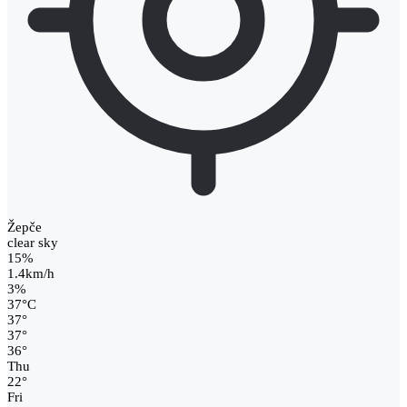
Žepče
clear sky
15%
1.4km/h
3%
37
°
C
37
°
37
°
36
°
Thu
22
°
Fri