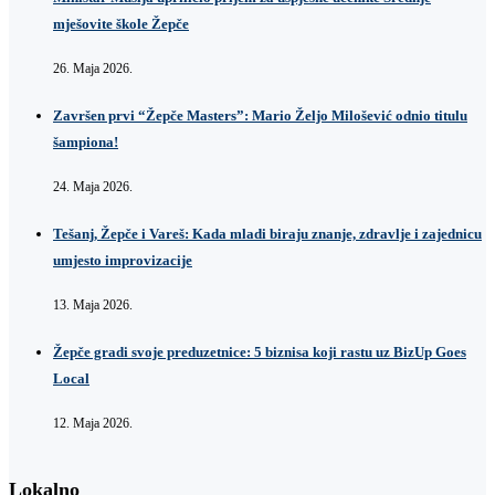
mješovite škole Žepče
26. Maja 2026.
Završen prvi “Žepče Masters”: Mario Željo Milošević odnio titulu
šampiona!
24. Maja 2026.
Tešanj, Žepče i Vareš: Kada mladi biraju znanje, zdravlje i zajednicu
umjesto improvizacije
13. Maja 2026.
Žepče gradi svoje preduzetnice: 5 biznisa koji rastu uz BizUp Goes
Local
12. Maja 2026.
Lokalno