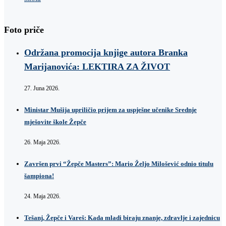
Foto priče
Održana promocija knjige autora Branka
Marijanovića: LEKTIRA ZA ŽIVOT
27. Juna 2026.
Ministar Mušija upriličio prijem za uspješne učenike Srednje
mješovite škole Žepče
26. Maja 2026.
Završen prvi “Žepče Masters”: Mario Željo Milošević odnio titulu
šampiona!
24. Maja 2026.
Tešanj, Žepče i Vareš: Kada mladi biraju znanje, zdravlje i zajednicu