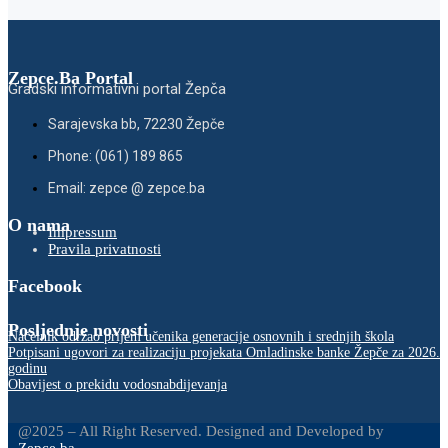
Zepce.Ba Portal
Gradski informativni portal Žepča
Sarajevska bb, 72230 Žepče
Phone: (061) 189 865
Email: zepce @ zepce.ba
O nama
Impressum
Pravila privatnosti
Facebook
Posljednje novosti
Načelnik održao prijem učenika generacije osnovnih i srednjih škola
Potpisani ugovori za realizaciju projekata Omladinske banke Žepče za 2026.
godinu
Obavijest o prekidu vodosnabdijevanja
@2025 – All Right Reserved. Designed and Developed by