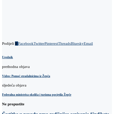
Podijeli
0
Facebook
Twitter
Pinterest
Threads
Bluesky
Email
Urednik
prethodna objava
Video: Pomoć stradalnicima iz Žepča
sljedeća objava
Federalna ministrica okoliša i turizma posjetila Žepče
Ne propustite
Čestitka u povodu prve godišnjice osnivanja Sindikata