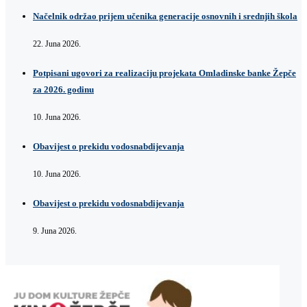
Načelnik održao prijem učenika generacije osnovnih i srednjih škola
22. Juna 2026.
Potpisani ugovori za realizaciju projekata Omladinske banke Žepče
za 2026. godinu
10. Juna 2026.
Obavijest o prekidu vodosnabdijevanja
10. Juna 2026.
Obavijest o prekidu vodosnabdijevanja
9. Juna 2026.