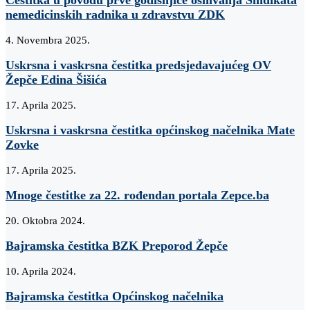
nemedicinskih radnika u zdravstvu ZDK
4. Novembra 2025.
Uskrsna i vaskrsna čestitka predsjedavajućeg OV
Žepče Edina Šišića
17. Aprila 2025.
Uskrsna i vaskrsna čestitka općinskog načelnika Mate
Zovke
17. Aprila 2025.
Mnoge čestitke za 22. rođendan portala Zepce.ba
20. Oktobra 2024.
Bajramska čestitka BZK Preporod Žepče
10. Aprila 2024.
Bajramska čestitka Općinskog načelnika