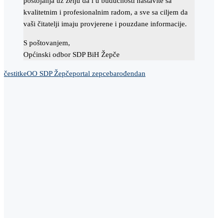
postojanja uz želju da i u budućnosti nastavite sa
kvalitetnim i profesionalnim radom, a sve sa ciljem da
vaši čitatelji imaju provjerene i pouzdane informacije.
S poštovanjem,
Općinski odbor SDP BiH Žepče
čestitke
OO SDP Žepče
portal zepceba
rođendan