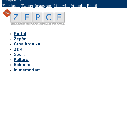
Zepce.ba
Facebook
Twitter
Instagram
Linkedin
Youtube
Email
Portal
Žepče
Crna hronika
ZDK
Sport
Kultura
Kolumne
In memoriam