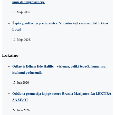
umjesto improvizacije
13. Maja 2026.
Žepče gradi svoje preduzetnice: 5 biznisa koji rastu uz BizUp Goes
Local
12. Maja 2026.
Lokalno
Otišao je Edhem Edo Halilić – vizionar, veliki žepački humanist i
istaknuti poduzetnik
15. Jula 2026.
Održana promocija knjige autora Branka Marijanovića: LEKTIRA
ZA ŽIVOT
27. Juna 2026.