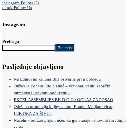
instagram
Follow Us
tiktok
Follow Us
Instagram
Pretraga
Pretraga
Posljednje objavljeno
Na Edinovim krilima BiH ostvarila prvu pobjedu
Otišao je Edhem Edo Halilić – vizionar, veliki žepački
humanist i istaknuti poduzetnik
EXCEL ASSEMBLIES BH D.O.O.: OGLAS ZA POSAO
Održana promocija knjige autora Branka Marijanovića:
LEKTIRA ZA ŽIVOT
Načelnik održao prijem učenika generacije osnovnih i srednjih
škola