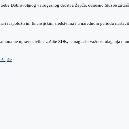
otrebe Dobrovoljnog vatrogasnog društva Žepče, odnosno Službe za zašti
i raspoloživim finansijskim sredstvima i u narednom periodu nastaviti 
tonalne uprave civilne zaštite ZDK, te naglasio važnost ulaganja u unap
e
žepče