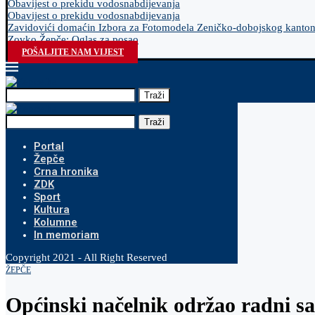
Obavijest o prekidu vodosnabdijevanja
Obavijest o prekidu vodosnabdijevanja
Zavidovići domaćin Izbora za Fotomodela Zeničko-dobojskog kanto
Zovko Žepče: Oglas za posao
POŠALJITE NAM VIJEST
Traži
Traži
Portal
Žepče
Crna hronika
ZDK
Sport
Kultura
Kolumne
In memoriam
Copyright 2021 - All Right Reserved
ŽEPČE
Općinski načelnik održao radni sa