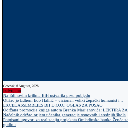
Četvrtak, 6 Augusta, 2026
Izdvojeno
Na Edinovim krilima BiH ostvarila prvu pobjedu
Otišao je Edhem Edo Halilić – vizionar, veliki žepački humanist i...
EXCEL ASSEMBLIES BH D.O.O.: OGLAS ZA POSAO
Održana promocija knjige autora Branka Marijanovića: LEKTIRA Z
Načelnik održao prijem učenika generacije osnovnih i srednjih škola
Potpisani ugovori za realizaciju projekata Omladinske banke Žepče z
godinu