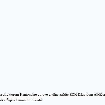
 direktorom Kantonalne uprave civilne zaštite ZDK Džavidom Aličićem. 
štva Žepče Eminudin Efendić.