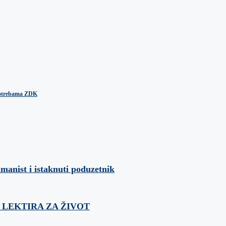
 potrebama ZDK
umanist i istaknuti poduzetnik
ća: LEKTIRA ZA ŽIVOT