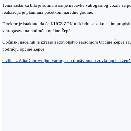
Tema sastanka bila je sufinansiranje nabavke vatrogasnog vozila za p
realizacija je planirana početkom naredne godine.
Direktor je istaknuo da će KUCZ ZDK u skladu sa zakonskim propisima 
vatrogastvo na području općine Žepče.
Općinski načelnik je izrazio zadovoljstvo saradnjom Općine Žepče i Kan
području općine Žepče.
civilna zaštita
Dobrovoljno vatrogasno društvo
mato zovko
općina žepč