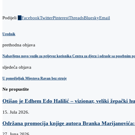
Podijeli
0
Facebook
Twitter
Pinterest
Threads
Bluesky
Email
Urednik
prethodna objava
Nabavljeno novo vozilo za prijevoz korisnika Centra za djecu i odrasle sa posebnim
sljedeća objava
U ponedjeljak Mjestova Ravan bez struje
Ne propustite
Otišao je Edhem Edo Halilić – vizionar, veliki žepački h
15. Jula 2026.
Održana promocija knjige autora Branka Marijanovi
27. Juna 2026.