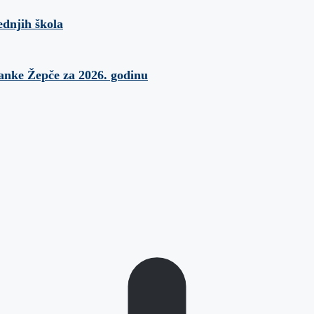
ednjih škola
banke Žepče za 2026. godinu