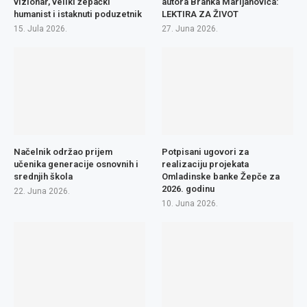
vizionar, veliki žepački
autora Branka Marijanovića:
humanist i istaknuti poduzetnik
LEKTIRA ZA ŽIVOT
15. Jula 2026.
27. Juna 2026.
Načelnik održao prijem
Potpisani ugovori za
učenika generacije osnovnih i
realizaciju projekata
srednjih škola
Omladinske banke Žepče za
2026. godinu
22. Juna 2026.
10. Juna 2026.