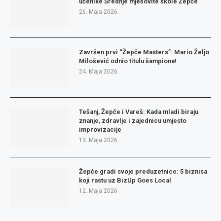
učenike Srednje mješovite škole Žepče
26. Maja 2026.
Završen prvi “Žepče Masters”: Mario Željo
Milošević odnio titulu šampiona!
24. Maja 2026.
Tešanj, Žepče i Vareš: Kada mladi biraju
znanje, zdravlje i zajednicu umjesto
improvizacije
13. Maja 2026.
Žepče gradi svoje preduzetnice: 5 biznisa
koji rastu uz BizUp Goes Local
12. Maja 2026.