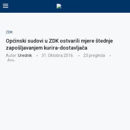
ZDK
Općinski sudovi u ZDK ostvarili mjere štednje
zapošljavanjem kurira-dostavljača
Autor:
Urednik
31. Oktobra 2016.
23
pregleda
A+
A-