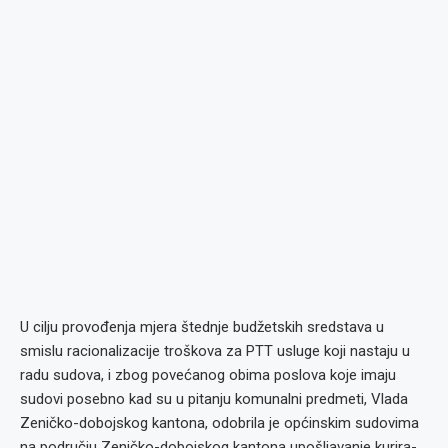
U cilju provođenja mjera štednje budžetskih sredstava u
smislu racionalizacije troškova za PTT usluge koji nastaju u
radu sudova, i zbog povećanog obima poslova koje imaju
sudovi posebno kad su u pitanju komunalni predmeti, Vlada
Zeničko-dobojskog kantona, odobrila je općinskim sudovima
na području Zeničko-dobojskog kantona upošljavanje kurira-