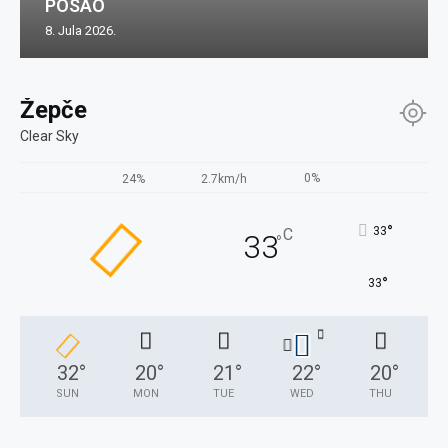
POSAO
8. Jula 2026.
Žepče
Clear Sky
0%
24%
2.7km/h
°
33
C
33
°
°
33
32
°
20
°
21
°
22
°
20
°
SUN
MON
TUE
WED
THU