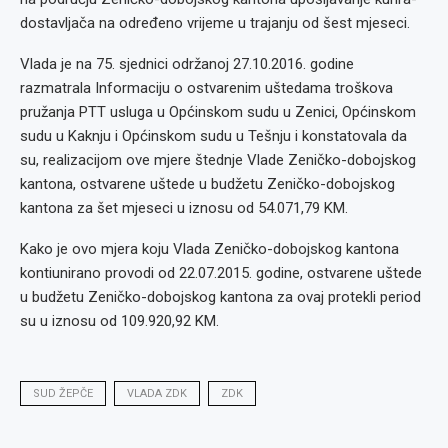
dostavljača na određeno vrijeme u trajanju od šest mjeseci.
Vlada je na 75. sjednici održanoj 27.10.2016. godine
razmatrala Informaciju o ostvarenim uštedama troškova
pružanja PTT usluga u Općinskom sudu u Zenici, Općinskom
sudu u Kaknju i Općinskom sudu u Tešnju i konstatovala da
su, realizacijom ove mjere štednje Vlade Zeničko-dobojskog
kantona, ostvarene uštede u budžetu Zeničko-dobojskog
kantona za šet mjeseci u iznosu od 54.071,79 KM.
Kako je ovo mjera koju Vlada Zeničko-dobojskog kantona
kontiunirano provodi od 22.07.2015. godine, ostvarene uštede
u budžetu Zeničko-dobojskog kantona za ovaj protekli period
su u iznosu od 109.920,92 KM.
SUD ŽEPČE
VLADA ZDK
ZDK