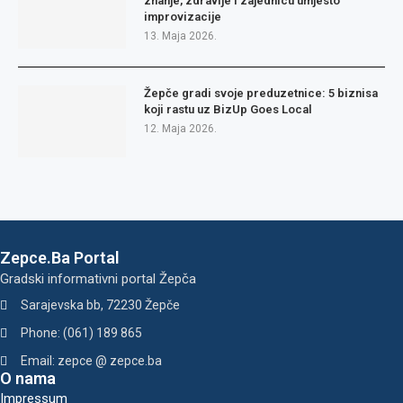
znanje, zdravlje i zajednicu umjesto
improvizacije
13. Maja 2026.
Žepče gradi svoje preduzetnice: 5 biznisa
koji rastu uz BizUp Goes Local
12. Maja 2026.
Zepce.Ba Portal
Gradski informativni portal Žepča
Sarajevska bb, 72230 Žepče
Phone: (061) 189 865
Email: zepce @ zepce.ba
O nama
Impressum