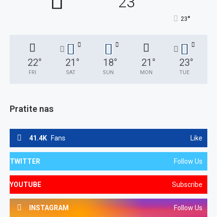
23
°
23
22
°
21
°
18
°
21
°
23
°
FRI
SAT
SUN
MON
TUE
Pratite nas
41.4K
Fans
Like
TWITTER
Follow Us
YOUTUBE
Subscribe
INSTAGRAM
Follow Us