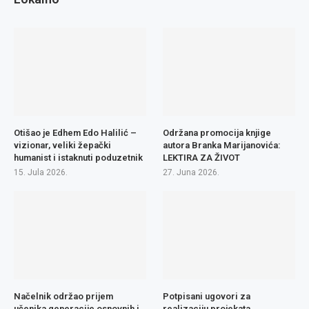
Otišao je Edhem Edo Halilić –
Održana promocija knjige
vizionar, veliki žepački
autora Branka Marijanovića:
humanist i istaknuti poduzetnik
LEKTIRA ZA ŽIVOT
15. Jula 2026.
27. Juna 2026.
Načelnik održao prijem
Potpisani ugovori za
učenika generacije osnovnih i
realizaciju projekata