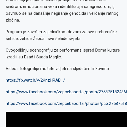
sindrom, emocionalna veza i identifikacija sa agresorom, tj.
osvrnuo se na današnje negiranje genocida i veličanje ratnog
zločina.
Program je završen zajedničkom dovom za sve srebreničke
šehide, žehide Žepča i sve šehide svijeta.
Ovogodišnju scenografiju za performans ispred Doma kulture
izradili su Esad i Suada Maglić.
Video i fotografije možete vidjeti na sljedećim linkovima:
https://fb.watch/v/2KnzHRAB_/
https://www.facebook.com/zepcebaportal/posts/275875182436
https://www.facebook.com/zepcebaportal/photos/pcb.275875