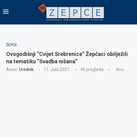
ŽEPČE
Ovogodišnji “Cvijet Srebrenice” Žepčaci obilježili
na tematiku “Svadba nišana”
Autor:
Urednik
11. Jula 2021.
45
pregleda
A+
A-