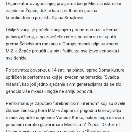
Organizator ovogodišnjeg programa bio je Medžlis islamske
zajednice Žepče, dok je kao i prethodnih godina
koordinatorica projekta Dijana Smajlović.
Obilježavanje je počelo klanjanjem podne-namaza u Ferhat-
pašinoj džamiji, a po završetku istog, prisutni su se uputili
prema Šehidskom mezarju u Gornjoj mahali gdje su imami
MIZ-e Žepče proučili Ja-sin i fatihu za sve žrtve genocida i
sve šehide.
Po povratku povorke, u 14 sati, na platou ispred Doma kulture
upriličen je performans koji je izveden na tematiku “Svadba
nišana”, kao još jedno sjećanje svim generacijama da se zlo i
genocid više nikada i nigdje ne smiju ponoviti.
Performans je započeo “Srebreničkim infernom” koji su izvele
članice ženskog hora MIZ-e Žepče uz prigodnu koreografiju
mlade žepačke umjetnice Vanese Karso, nakon čega se svim
prisutnim obratio glavni imam Medžlisa IZ Žepče, Džafer-ef.
Gračić koji je u par rečenica podsjetio na “Štokholmski