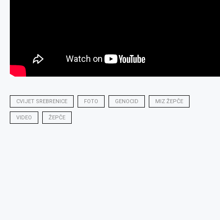
CVIJET SREBRENICE
FOTO
GENOCID
MIZ ŽEPČE
VIDEO
ŽEPČE