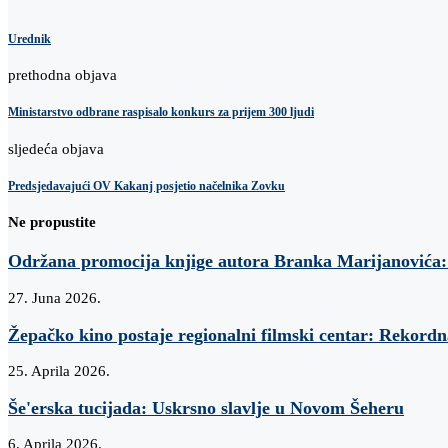
Urednik
prethodna objava
Ministarstvo odbrane raspisalo konkurs za prijem 300 ljudi
sljedeća objava
Predsjedavajući OV Kakanj posjetio načelnika Zovku
Ne propustite
Održana promocija knjige autora Branka Marijanovi
27. Juna 2026.
Žepačko kino postaje regionalni filmski centar: Rekordn
25. Aprila 2026.
Še'erska tucijada: Uskrsno slavlje u Novom Šeheru
6. Aprila 2026.