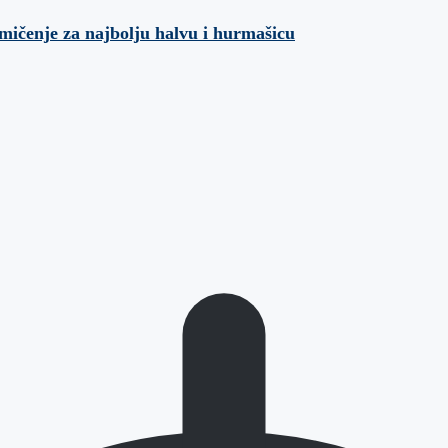
mičenje za najbolju halvu i hurmašicu