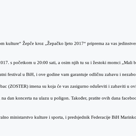
kulture“ Žepče kroz „Žepačko ljeto 2017“ priprema za vas jedinstven i
017. s početkom u 20:00 sati, a osim njih tu su i žestoki momci „Mali b
eratni festival u BiH, i ove godine vam garantuje odličnu zabavu i nezab
ebac (ZOSTER) imena su koja će vas zasigurno oduševiti i zabaviti u o
i na dan koncerta na ulazu u poligon. Također, pratite ovih dana faceboo
alno ministarstvo kulture i sporta, i predsjednik Federacije BiH Marink