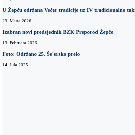
U Žepču održana Večer tradicije uz IV tradicionalno tak
23. Marta 2026.
Izabran novi predsjednik BZK Preporod Žepče
13. Februara 2026.
Foto: Održano 25. Še'ersko prelo
14. Jula 2025.