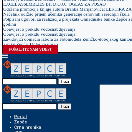
EXCEL ASSEMBLIES BH D.O.O.: OGLAS ZA POSAO
Održana promocija knjige autora Branka Marijanovića: LEKTIRA Z
Načelnik održao prijem učenika generacije osnovnih i srednjih škola
Potpisani ugovori za realizaciju projekata Omladinske banke Žepče z
godinu
Obavijest o prekidu vodosnabdijevanja
Obavijest o prekidu vodosnabdijevanja
Zavidovići domaćin Izbora za Fotomodela Zeničko-dobojskog kanto
Zovko Žepče: Oglas za posao
POŠALJITE NAM VIJEST
Traži
Traži
Portal
Žepče
Crna hronika