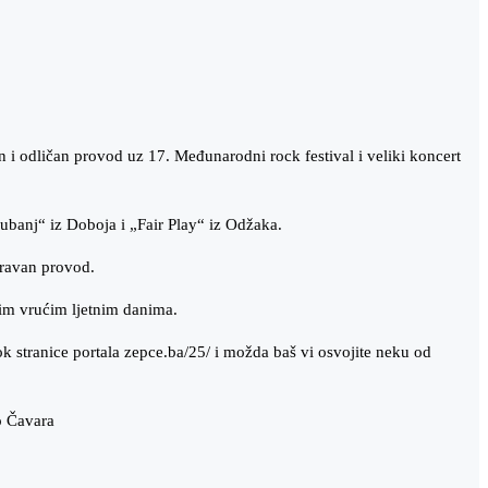
 odličan provod uz 17. Međunarodni rock festival i veliki koncert
ubanj“ iz Doboja i „Fair Play“ iz Odžaka.
oravan provod.
vim vrućim ljetnim danima.
k stranice portala zepce.ba/25/ i možda baš vi osvojite neku od
o Čavara