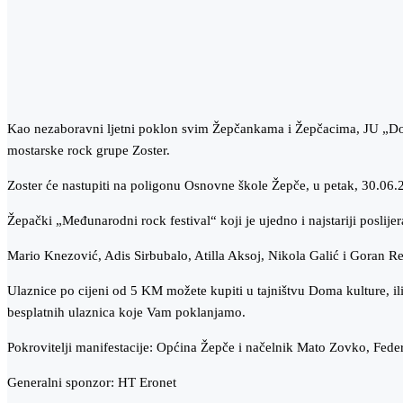
Kao nezaboravni ljetni poklon svim Žepčankama i Žepčacima, JU „Dom 
mostarske rock grupe Zoster.
Zoster će nastupiti na poligonu Osnovne škole Žepče, u petak, 30.06.2
Žepački „Međunarodni rock festival“ koji je ujedno i najstariji poslij
Mario Knezović, Adis Sirbubalo, Atilla Aksoj, Nikola Galić i Goran R
Ulaznice po cijeni od 5 KM možete kupiti u tajništvu Doma kulture, il
besplatnih ulaznica koje Vam poklanjamo.
Pokrovitelji manifestacije: Općina Žepče i načelnik Mato Zovko, Feder
Generalni sponzor: HT Eronet