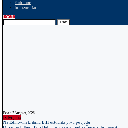
Kolumne
In memoriam
LOGIN
Traži
Petak, 7 Augusta, 2026
Izdvojeno
Na Edinovim krilima BiH ostvarila prvu pobjedu
Otišao je Edhem Edo Halilić – vizionar, veliki žepački humanist i...