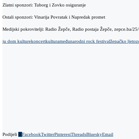
Zlatni sponzori: Tuborg i Zovko osiguranje
Ostali sponzori: Vinarija Povratak i Napredak promet
Medijski pokrovitelji: Radio Žepče, Radio postaja Žepče, zepce.ba/25
ju dom kulture
koncert
kultura
međunarodni rock festival
žepačko ljeto
z
Podijeli
0
Facebook
Twitter
Pinterest
Threads
Bluesky
Email