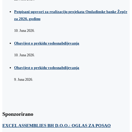
Potpisani ugovori za realizaciju projekata Omladinske banke Žepče
za 2026. godinu
10. Juna 2026.
Obavijest o prekidu vodosnabdijevanja
10. Juna 2026.
Obavijest o prekidu vodosnabdijevanja
9. Juna 2026.
Sponzorirano
EXCEL ASSEMBLIES BH D.O.O.: OGLAS ZA POSAO