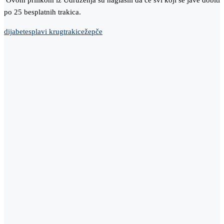
Ovom prilikom iz Udruženja su naglasili da će svi koji se jave dobiti
po 25 besplatnih trakica.
dijabetes
plavi krug
trakice
žepče