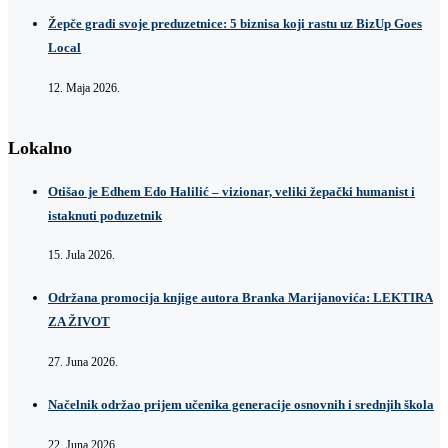
Žepče gradi svoje preduzetnice: 5 biznisa koji rastu uz BizUp Goes
Local
12. Maja 2026.
Lokalno
Otišao je Edhem Edo Halilić – vizionar, veliki žepački humanist i
istaknuti poduzetnik
15. Jula 2026.
Održana promocija knjige autora Branka Marijanovića: LEKTIRA
ZA ŽIVOT
27. Juna 2026.
Načelnik održao prijem učenika generacije osnovnih i srednjih škola
22. Juna 2026.