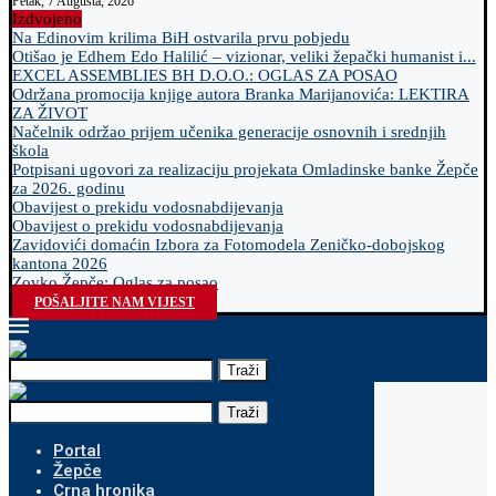
Petak, 7 Augusta, 2026
Izdvojeno
Na Edinovim krilima BiH ostvarila prvu pobjedu
Otišao je Edhem Edo Halilić – vizionar, veliki žepački humanist i...
EXCEL ASSEMBLIES BH D.O.O.: OGLAS ZA POSAO
Održana promocija knjige autora Branka Marijanovića: LEKTIRA
ZA ŽIVOT
Načelnik održao prijem učenika generacije osnovnih i srednjih
škola
Potpisani ugovori za realizaciju projekata Omladinske banke Žepče
za 2026. godinu
Obavijest o prekidu vodosnabdijevanja
Obavijest o prekidu vodosnabdijevanja
Zavidovići domaćin Izbora za Fotomodela Zeničko-dobojskog
kantona 2026
Zovko Žepče: Oglas za posao
POŠALJITE NAM VIJEST
Traži
Traži
Portal
Žepče
Crna hronika