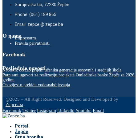
Sarajevska bb, 72230 Žepče
Phone: (061) 189 865
Email: zepce @ zepce.ba
O nama
Impressum
Pravila privatnosti
Facebook
Posljednje novosti
Načelnik održao prijem učenika generacije osnovnih i srednjih škola
Potpisani ugovori za realizaciju projekata Omladinske banke Žepče za 2026.
godinu
Obavijest o prekidu vodosnabdijevanja
@2025 – All Right Reserved. Designed and Developed by
Zepce.ba
Facebook
Twitter
Instagram
Linkedin
Youtube
Email
Portal
Žepče
Crna hronika