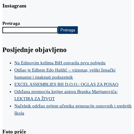
Instagram
Pretraga
Pretraga
Posljednje objavljeno
Na Edinovim krilima BiH ostvarila prvu pobjedu
Otišao je Edhem Edo Halilić – vizionar, veliki žepački
humanist i istaknuti poduzetnik
EXCEL ASSEMBLIES BH D.O.O.: OGLAS ZA POSAO
Održana promocija knjige autora Branka Marijanovića:
LEKTIRA ZA ŽIVOT
Načelnik održao prijem učenika generacije osnovnih i srednjih
škola
Foto priče