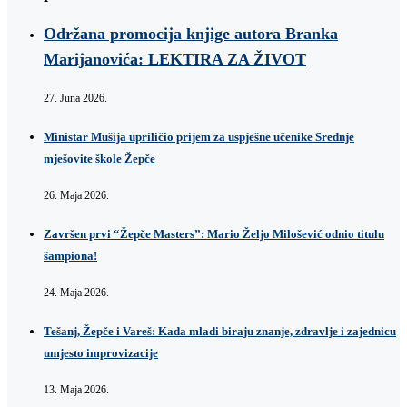
Održana promocija knjige autora Branka
Marijanovića: LEKTIRA ZA ŽIVOT
27. Juna 2026.
Ministar Mušija upriličio prijem za uspješne učenike Srednje
mješovite škole Žepče
26. Maja 2026.
Završen prvi “Žepče Masters”: Mario Željo Milošević odnio titulu
šampiona!
24. Maja 2026.
Tešanj, Žepče i Vareš: Kada mladi biraju znanje, zdravlje i zajednicu
umjesto improvizacije
13. Maja 2026.