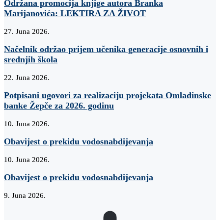
Održana promocija knjige autora Branka
Marijanovića: LEKTIRA ZA ŽIVOT
27. Juna 2026.
Načelnik održao prijem učenika generacije osnovnih i
srednjih škola
22. Juna 2026.
Potpisani ugovori za realizaciju projekata Omladinske
banke Žepče za 2026. godinu
10. Juna 2026.
Obavijest o prekidu vodosnabdijevanja
10. Juna 2026.
Obavijest o prekidu vodosnabdijevanja
9. Juna 2026.