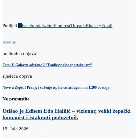
Podijeli
0
Facebook
Twitter
Pinterest
Threads
Bluesky
Email
Urednik
prethodna objava
Foto: U Galovcu održane 2.”Tradicionalne sportske igre”
sljedeća objava
Novo u Žepču! Pranje i sušenje tepiha centrifugom na 1.200 obrtaja
Ne propustite
Otišao je Edhem Edo Halilić – vizionar, veliki žepački
humanist i istaknuti poduzetnik
15. Jula 2026.