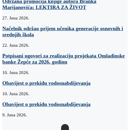
Održana promocija knjige autora Branka
Marijanovića: LEKTIRA ZA ŽIVOT
27. Juna 2026.
Načelnik održao prijem učenika generacije osnovnih i
srednjih škola
22. Juna 2026.
Potpisani ugovori za realizaciju projekata Omladinske
banke Žepče za 2026. godinu
10. Juna 2026.
Obavijest o prekidu vodosnabdijevanja
10. Juna 2026.
Obavijest o prekidu vodosnabdijevanja
9. Juna 2026.