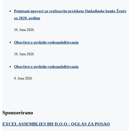
Potpisani ugovori za realizaciju projekata Omladinske banke Žepče
za 2026. godinu
10. Juna 2026.
Obavijest o prekidu vodosnabdijevanja
10. Juna 2026.
Obavijest o prekidu vodosnabdijevanja
9. Juna 2026.
Sponzorirano
EXCEL ASSEMBLIES BH D.O.O.: OGLAS ZA POSAO