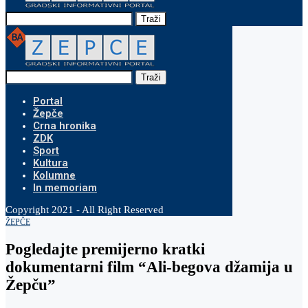
Traži
Traži
Portal
Žepče
Crna hronika
ZDK
Sport
Kultura
Kolumne
In memoriam
Copyright 2021 - All Right Reserved
ŽEPČE
Pogledajte premijerno kratki
dokumentarni film “Ali-begova džamija u
Žepču”