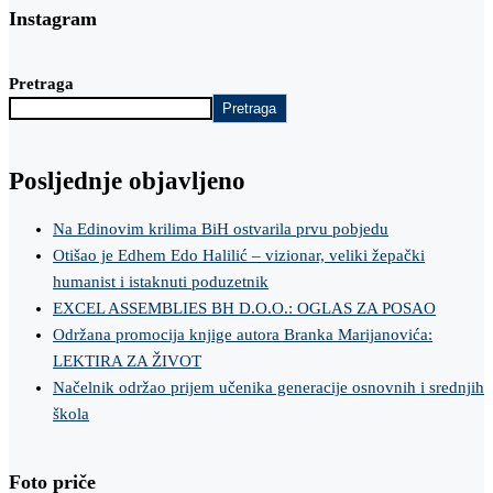
Instagram
Pretraga
Pretraga
Posljednje objavljeno
Na Edinovim krilima BiH ostvarila prvu pobjedu
Otišao je Edhem Edo Halilić – vizionar, veliki žepački
humanist i istaknuti poduzetnik
EXCEL ASSEMBLIES BH D.O.O.: OGLAS ZA POSAO
Održana promocija knjige autora Branka Marijanovića:
LEKTIRA ZA ŽIVOT
Načelnik održao prijem učenika generacije osnovnih i srednjih
škola
Foto priče