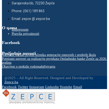
Sarajevska bb, 72230 Žepče
Phone: (061) 189 865
Email: zepce @ zepce.ba
O nama
Impressum
Pravila privatnosti
Facebook
Posljednje novosti
Načelnik održao prijem učenika generacije osnovnih i srednjih škola
Potpisani ugovori za realizaciju projekata Omladinske banke Žepče za 2026.
godinu
Obavijest o prekidu vodosnabdijevanja
@2025 – All Right Reserved. Designed and Developed by
Zepce.ba
Facebook
Twitter
Instagram
Linkedin
Youtube
Email