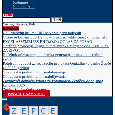
Kolumne
In memoriam
LOGIN
Traži
Četvrtak, 6 Augusta, 2026
Izdvojeno
Na Edinovim krilima BiH ostvarila prvu pobjedu
Otišao je Edhem Edo Halilić – vizionar, veliki žepački humanist i...
EXCEL ASSEMBLIES BH D.O.O.: OGLAS ZA POSAO
Održana promocija knjige autora Branka Marijanovića: LEKTIRA
ZA ŽIVOT
Načelnik održao prijem učenika generacije osnovnih i srednjih
škola
Potpisani ugovori za realizaciju projekata Omladinske banke Žepče
za 2026. godinu
Obavijest o prekidu vodosnabdijevanja
Obavijest o prekidu vodosnabdijevanja
Zavidovići domaćin Izbora za Fotomodela Zeničko-dobojskog
kantona 2026
Zovko Žepče: Oglas za posao
POŠALJITE NAM VIJEST