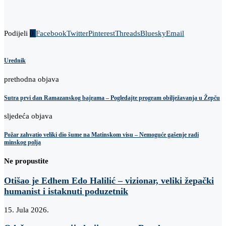
Podijeli
0
Facebook
Twitter
Pinterest
Threads
Bluesky
Email
Urednik
prethodna objava
Sutra prvi dan Ramazanskog bajrama – Pogledajte program obilježavanja u Žepču
sljedeća objava
Požar zahvatio veliki dio šume na Matinskom visu – Nemoguće gašenje radi
minskog polja
Ne propustite
Otišao je Edhem Edo Halilić – vizionar, veliki žepački
humanist i istaknuti poduzetnik
15. Jula 2026.