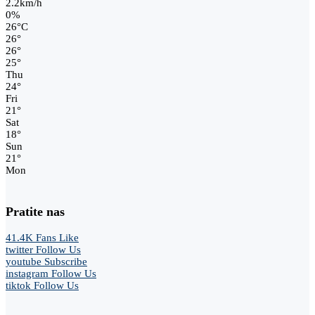
2.2km/h
0%
26
°
C
26
°
26
°
25
°
Thu
24
°
Fri
21
°
Sat
18
°
Sun
21
°
Mon
Pratite nas
41.4K
Fans
Like
twitter
Follow Us
youtube
Subscribe
instagram
Follow Us
tiktok
Follow Us