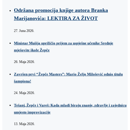
Održana promocija knjige autora Branka
Marijanovića: LEKTIRA ZA ŽIVOT
27. Juna 2026.
Ministar Mušija upriličio prijem za uspješne učenike Srednje
mješovite škole Žepče
26. Maja 2026.
Završen prvi “Žepče Masters”: Mario Željo Milošević odnio titulu
šampiona!
24. Maja 2026.
Tešanj, Žepče i Vareš: Kada mladi biraju znanje, zdravlje i zajednicu
umjesto improvizacije
13. Maja 2026.