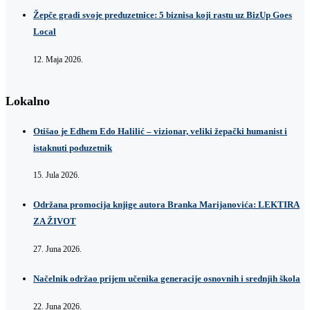
Žepče gradi svoje preduzetnice: 5 biznisa koji rastu uz BizUp Goes
Local
12. Maja 2026.
Lokalno
Otišao je Edhem Edo Halilić – vizionar, veliki žepački humanist i
istaknuti poduzetnik
15. Jula 2026.
Održana promocija knjige autora Branka Marijanovića: LEKTIRA
ZA ŽIVOT
27. Juna 2026.
Načelnik održao prijem učenika generacije osnovnih i srednjih škola
22. Juna 2026.