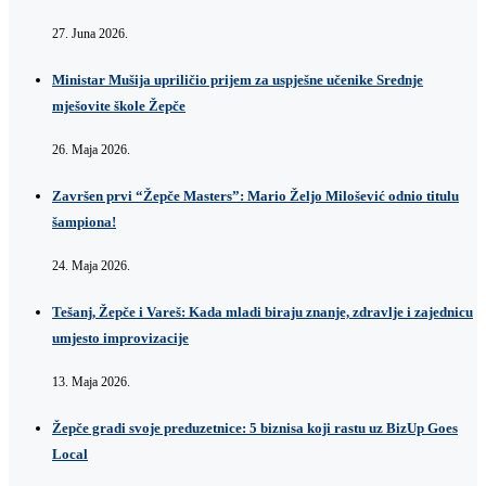
27. Juna 2026.
Ministar Mušija upriličio prijem za uspješne učenike Srednje
mješovite škole Žepče
26. Maja 2026.
Završen prvi “Žepče Masters”: Mario Željo Milošević odnio titulu
šampiona!
24. Maja 2026.
Tešanj, Žepče i Vareš: Kada mladi biraju znanje, zdravlje i zajednicu
umjesto improvizacije
13. Maja 2026.
Žepče gradi svoje preduzetnice: 5 biznisa koji rastu uz BizUp Goes
Local