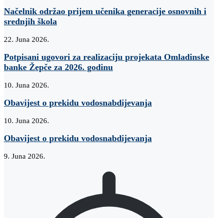
Načelnik održao prijem učenika generacije osnovnih i
srednjih škola
22. Juna 2026.
Potpisani ugovori za realizaciju projekata Omladinske
banke Žepče za 2026. godinu
10. Juna 2026.
Obavijest o prekidu vodosnabdijevanja
10. Juna 2026.
Obavijest o prekidu vodosnabdijevanja
9. Juna 2026.