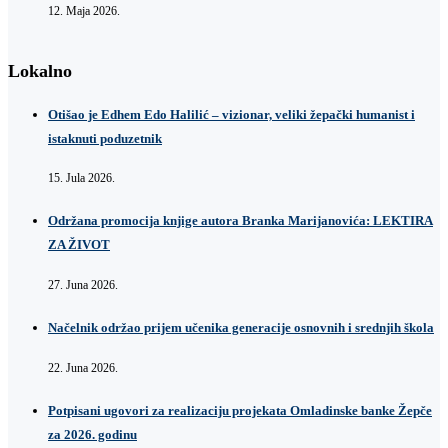
12. Maja 2026.
Lokalno
Otišao je Edhem Edo Halilić – vizionar, veliki žepački humanist i
istaknuti poduzetnik
15. Jula 2026.
Održana promocija knjige autora Branka Marijanovića: LEKTIRA
ZA ŽIVOT
27. Juna 2026.
Načelnik održao prijem učenika generacije osnovnih i srednjih škola
22. Juna 2026.
Potpisani ugovori za realizaciju projekata Omladinske banke Žepče
za 2026. godinu