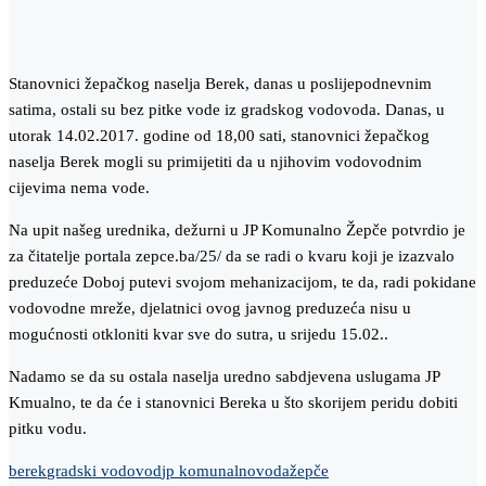
Stanovnici žepačkog naselja Berek, danas u poslijepodnevnim
satima, ostali su bez pitke vode iz gradskog vodovoda. Danas, u
utorak 14.02.2017. godine od 18,00 sati, stanovnici žepačkog
naselja Berek mogli su primijetiti da u njihovim vodovodnim
cijevima nema vode.
Na upit našeg urednika, dežurni u JP Komunalno Žepče potvrdio je
za čitatelje portala zepce.ba/25/ da se radi o kvaru koji je izazvalo
preduzeće Doboj putevi svojom mehanizacijom, te da, radi pokidane
vodovodne mreže, djelatnici ovog javnog preduzeća nisu u
mogućnosti otkloniti kvar sve do sutra, u srijedu 15.02..
Nadamo se da su ostala naselja uredno sabdjevena uslugama JP
Kmualno, te da će i stanovnici Bereka u što skorijem peridu dobiti
pitku vodu.
berek
gradski vodovod
jp komunalno
voda
žepče