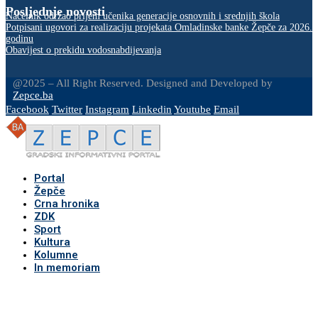
Posljednje novosti
Načelnik održao prijem učenika generacije osnovnih i srednjih škola
Potpisani ugovori za realizaciju projekata Omladinske banke Žepče za 2026.
godinu
Obavijest o prekidu vodosnabdijevanja
@2025 – All Right Reserved. Designed and Developed by
Zepce.ba
Facebook
Twitter
Instagram
Linkedin
Youtube
Email
Portal
Žepče
Crna hronika
ZDK
Sport
Kultura
Kolumne
In memoriam