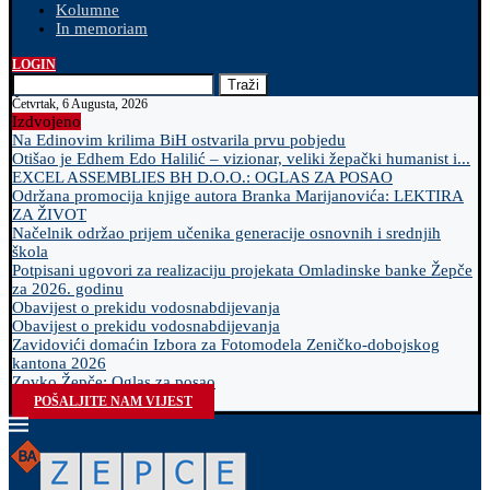
Kolumne
In memoriam
LOGIN
Traži
Četvrtak, 6 Augusta, 2026
Izdvojeno
Na Edinovim krilima BiH ostvarila prvu pobjedu
Otišao je Edhem Edo Halilić – vizionar, veliki žepački humanist i...
EXCEL ASSEMBLIES BH D.O.O.: OGLAS ZA POSAO
Održana promocija knjige autora Branka Marijanovića: LEKTIRA
ZA ŽIVOT
Načelnik održao prijem učenika generacije osnovnih i srednjih
škola
Potpisani ugovori za realizaciju projekata Omladinske banke Žepče
za 2026. godinu
Obavijest o prekidu vodosnabdijevanja
Obavijest o prekidu vodosnabdijevanja
Zavidovići domaćin Izbora za Fotomodela Zeničko-dobojskog
kantona 2026
Zovko Žepče: Oglas za posao
POŠALJITE NAM VIJEST