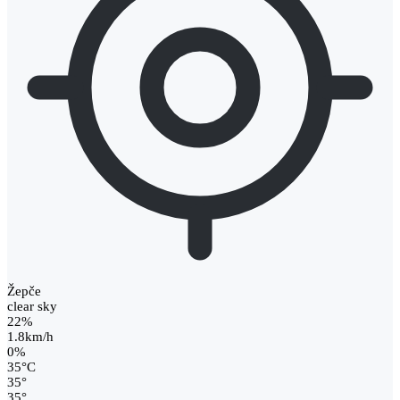
Žepče
clear sky
22%
1.8km/h
0%
35
°
C
35
°
35
°