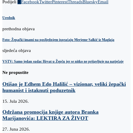
Podijeli
0
Facebook
Twitter
Pinterest
Threads
Bluesky
Email
Urednik
prethodna objava
Foto: Žepački imami na posljednjem ispraćaju Merjeme Salkić iz Maglaja
sljedeća objava
VSTV: Samo jedan sudac Hrvat u Žepču jer se nitko ne prijavljuje na natječaje
Ne propustite
Otišao je Edhem Edo Halilić – vizionar, veliki žepački
humanist i istaknuti poduzetnik
15. Jula 2026.
Održana promocija knjige autora Branka
Marijanovića: LEKTIRA ZA ŽIVOT
27. Juna 2026.