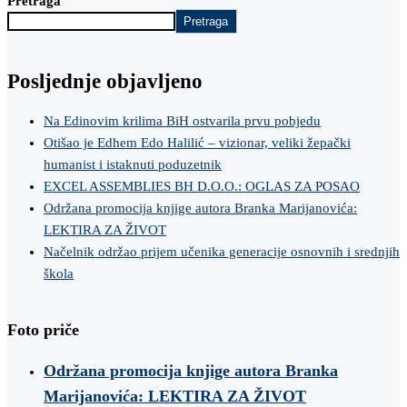
Pretraga
Pretraga
Posljednje objavljeno
Na Edinovim krilima BiH ostvarila prvu pobjedu
Otišao je Edhem Edo Halilić – vizionar, veliki žepački
humanist i istaknuti poduzetnik
EXCEL ASSEMBLIES BH D.O.O.: OGLAS ZA POSAO
Održana promocija knjige autora Branka Marijanovića:
LEKTIRA ZA ŽIVOT
Načelnik održao prijem učenika generacije osnovnih i srednjih
škola
Foto priče
Održana promocija knjige autora Branka
Marijanovića: LEKTIRA ZA ŽIVOT