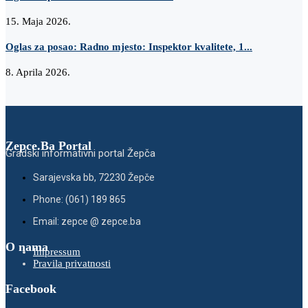
15. Maja 2026.
Oglas za posao: Radno mjesto: Inspektor kvalitete, 1...
8. Aprila 2026.
Zepce.Ba Portal
Gradski informativni portal Žepča
Sarajevska bb, 72230 Žepče
Phone: (061) 189 865
Email: zepce @ zepce.ba
O nama
Impressum
Pravila privatnosti
Facebook