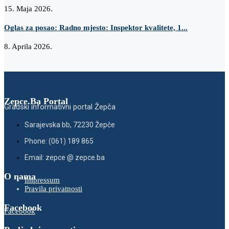
15. Maja 2026.
Oglas za posao: Radno mjesto: Inspektor kvalitete, 1...
8. Aprila 2026.
Zepce.Ba Portal
Gradski informativni portal Žepča
Sarajevska bb, 72230 Žepče
Phone: (061) 189 865
Email: zepce @ zepce.ba
O nama
Impressum
Pravila privatnosti
Facebook
Facebook