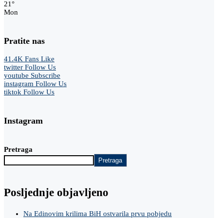
21
°
Mon
Pratite nas
41.4K
Fans
Like
twitter
Follow Us
youtube
Subscribe
instagram
Follow Us
tiktok
Follow Us
Instagram
Pretraga
Pretraga
Posljednje objavljeno
Na Edinovim krilima BiH ostvarila prvu pobjedu