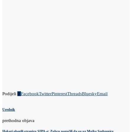
Podijeli
0
Facebook
Twitter
Pinterest
Threads
Bluesky
Email
Urednik
prethodna objava
Hakeri oborili stranicu SIPA-e: Zubcu poručili da su uz Majke Srebrenice