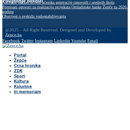
Posljednje novosti
Načelnik održao prijem učenika generacije osnovnih i srednjih škola
Potpisani ugovori za realizaciju projekata Omladinske banke Žepče za 2026.
godinu
Obavijest o prekidu vodosnabdijevanja
@2025 – All Right Reserved. Designed and Developed by
Zepce.ba
Facebook
Twitter
Instagram
Linkedin
Youtube
Email
Portal
Žepče
Crna hronika
ZDK
Sport
Kultura
Kolumne
In memoriam