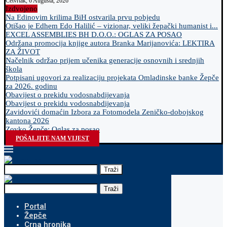
Četvrtak, 6 Augusta, 2026
Izdvojeno
Na Edinovim krilima BiH ostvarila prvu pobjedu
Otišao je Edhem Edo Halilić – vizionar, veliki žepački humanist i...
EXCEL ASSEMBLIES BH D.O.O.: OGLAS ZA POSAO
Održana promocija knjige autora Branka Marijanovića: LEKTIRA
ZA ŽIVOT
Načelnik održao prijem učenika generacije osnovnih i srednjih
škola
Potpisani ugovori za realizaciju projekata Omladinske banke Žepče
za 2026. godinu
Obavijest o prekidu vodosnabdijevanja
Obavijest o prekidu vodosnabdijevanja
Zavidovići domaćin Izbora za Fotomodela Zeničko-dobojskog
kantona 2026
Zovko Žepče: Oglas za posao
POŠALJITE NAM VIJEST
Traži
Traži
Portal
Žepče
Crna hronika