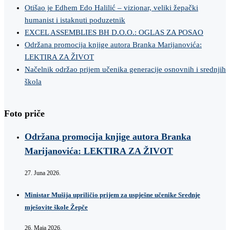
Otišao je Edhem Edo Halilić – vizionar, veliki žepački
humanist i istaknuti poduzetnik
EXCEL ASSEMBLIES BH D.O.O.: OGLAS ZA POSAO
Održana promocija knjige autora Branka Marijanovića:
LEKTIRA ZA ŽIVOT
Načelnik održao prijem učenika generacije osnovnih i srednjih
škola
Foto priče
Održana promocija knjige autora Branka
Marijanovića: LEKTIRA ZA ŽIVOT
27. Juna 2026.
Ministar Mušija upriličio prijem za uspješne učenike Srednje
mješovite škole Žepče
26. Maja 2026.