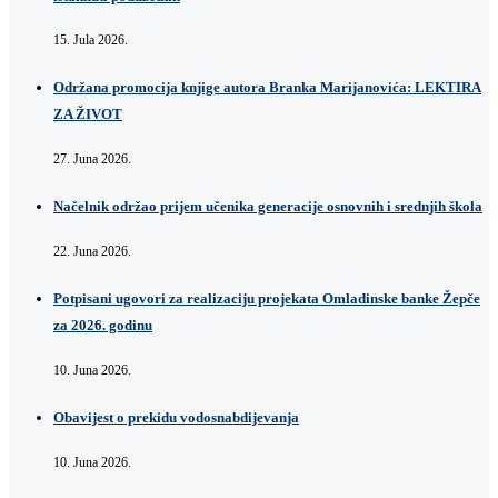
15. Jula 2026.
Održana promocija knjige autora Branka Marijanovića: LEKTIRA
ZA ŽIVOT
27. Juna 2026.
Načelnik održao prijem učenika generacije osnovnih i srednjih škola
22. Juna 2026.
Potpisani ugovori za realizaciju projekata Omladinske banke Žepče
za 2026. godinu
10. Juna 2026.
Obavijest o prekidu vodosnabdijevanja
10. Juna 2026.