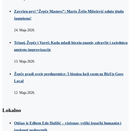
Završen prvi “Žepče Masters”: Mario Željo Milošević odnio titulu
šampiona!
24. Maja 2026.
Tešanj, Žepče i Vareš: Kada mladi biraju znanje, zdravlje i zajednicu
umjesto improvizacije
13. Maja 2026.
Žepče gradi svoje preduzetnice: 5 biznisa koji rastu uz BizUp Goes
Local
12. Maja 2026.
Lokalno
Otišao je Edhem Edo Halilić – vizionar, veliki žepački humanist i
istaknuti poduzetnik