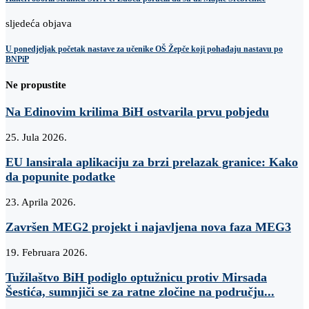
sljedeća objava
U ponedjeljak početak nastave za učenike OŠ Žepče koji pohađaju nastavu po
BNPiP
Ne propustite
Na Edinovim krilima BiH ostvarila prvu pobjedu
25. Jula 2026.
EU lansirala aplikaciju za brzi prelazak granice: Kako
da popunite podatke
23. Aprila 2026.
Završen MEG2 projekt i najavljena nova faza MEG3
19. Februara 2026.
Tužilaštvo BiH podiglo optužnicu protiv Mirsada
Šestića, sumnjiči se za ratne zločine na području...