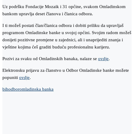
Uz podršku Fondacije Mozaik i 31 općine, svakom Omladinskom
bankom upravlja deset članova i članica odbora.
I ti možeš postati član/članica odbora i dobiti priliku da upravljaš
programom Omladinske banke u svojoj općini. Svojim radom možeš
donijeti pozitivne promjene u zajednici, ali i unaprijediti znanja i
vještine kojima ćeš graditi buduću profesionalnu karijeru.
Pozivi za svaku od Omladinskih banaka, nalaze se
ovdje
.
Elektronsku prijavu za članstvo u Odbor Omladinske banke možete
popuniti
ovdje
.
bih
odbor
omladinska banka