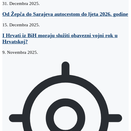
31. Decembra 2025.
Od Žepča do Sarajeva autocestom do ljeta 2026. godine
15. Decembra 2025.
I Hrvati iz BiH moraju služiti obavezni vojni rok u
Hrvatskoj?
9. Novembra 2025.