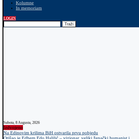
Kolumne
In memoriam
LOGIN
Traži
Subota, 8 Augusta, 2026
Izdvojeno
Na Edinovim krilima BiH ostvarila prvu pobjedu
Otišao je Edhem Edo Halilić – vizionar, veliki žepački humanist i...