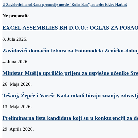
U Zavidovićima održana promocije novele “Kulin Ban”, autorice Elvire Harbaš
Ne propustite
EXCEL ASSEMBLIES BH D.O.O.: OGLAS ZA POSA
8. Jula 2026.
Zavidovići domaćin Izbora za Fotomodela Zeničko-dobo
4. Juna 2026.
Ministar Mušija upriličio prijem za uspješne učenike Sr
26. Maja 2026.
Tešanj, Žepče i Vareš: Kada mladi biraju znanje, zdravlj
13. Maja 2026.
Preliminarna lista kandidata koji su u konkurenciji za d
29. Aprila 2026.