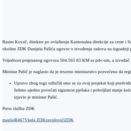
Rasim Kovač, direktor po ovlaštenju Kantonalna direkcije za ceste i Sa
okoline ZDK Danijela Pašića ugovor o izvođenju radova na izgradnji p
Vrijednost potpisanog ugovora 504.565 83 KM sa pdv-om, a izvođač s
Ministar Pašić je naglasio da je resorno ministarstvo posvećeno da re
Upravo zbog toga odlučili smo se za ovaj projekat koji predviđa
želimo ujedno povećati sigurnost pješaka i poboljšati stanje ko
izjavio je ministar Pašić.
Press služba ZDK
maglaj
R467
Vlada ZDK
zavidovići
ZDK