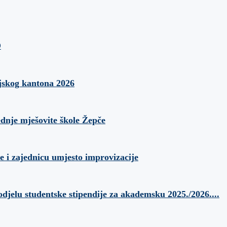
O
jskog kantona 2026
ednje mješovite škole Žepče
e i zajednicu umjesto improvizacije
odjelu studentske stipendije za akademsku 2025./2026....