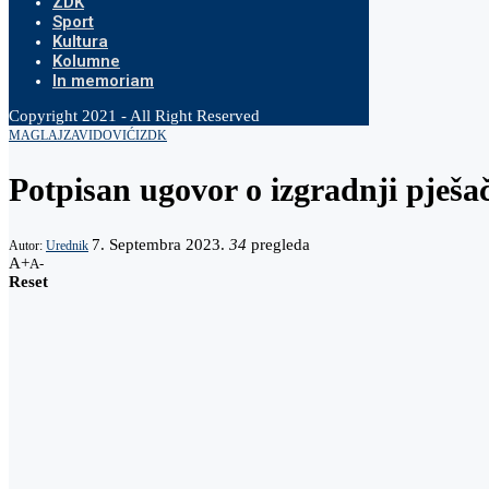
ZDK
Sport
Kultura
Kolumne
In memoriam
Copyright 2021 - All Right Reserved
MAGLAJ
ZAVIDOVIĆI
ZDK
Potpisan ugovor o izgradnji pješač
7. Septembra 2023.
34
pregleda
Autor:
Urednik
A+
A-
Reset