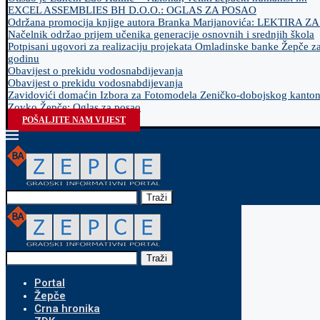
EXCEL ASSEMBLIES BH D.O.O.: OGLAS ZA POSAO
Održana promocija knjige autora Branka Marijanovića: LEKTIRA Z
Načelnik održao prijem učenika generacije osnovnih i srednjih škola
Potpisani ugovori za realizaciju projekata Omladinske banke Žepče z
godinu
Obavijest o prekidu vodosnabdijevanja
Obavijest o prekidu vodosnabdijevanja
Zavidovići domaćin Izbora za Fotomodela Zeničko-dobojskog kanto
Zovko Žepče: Oglas za posao
POŠALJITE NAM VIJEST
Traži
Traži
Portal
Žepče
Crna hronika