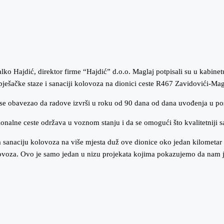
lko Hajdić, direktor firme “Hajdić” d.o.o. Maglaj potpisali su u kabinet
ješačke staze i sanaciji kolovoza na dionici ceste R467 Zavidovići-Mag
e obavezao da radove izvrši u roku od 90 dana od dana uvođenja u po
gionalne ceste održava u voznom stanju i da se omogući što kvalitetniji
 sanaciju kolovoza na više mjesta duž ove dionice oko jedan kilometar 
lovoza. Ovo je samo jedan u nizu projekata kojima pokazujemo da nam je