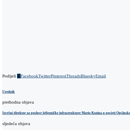
Podijeli
0
Facebook
Twitter
Pinterest
Threads
Bluesky
Email
Urednik
prethodna objava
Izvršni direktor za poslove željezničke infrastrukture Mario Kozina u posjeti Općins
sljedeća objava