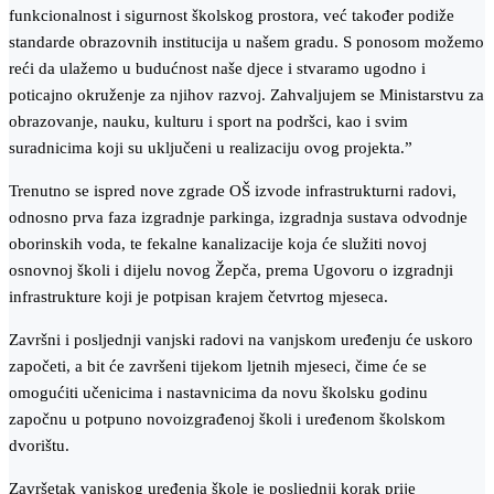
funkcionalnost i sigurnost školskog prostora, već također podiže
standarde obrazovnih institucija u našem gradu. S ponosom možemo
reći da ulažemo u budućnost naše djece i stvaramo ugodno i
poticajno okruženje za njihov razvoj. Zahvaljujem se Ministarstvu za
obrazovanje, nauku, kulturu i sport na podršci, kao i svim
suradnicima koji su uključeni u realizaciju ovog projekta.”
Trenutno se ispred nove zgrade OŠ izvode infrastrukturni radovi,
odnosno prva faza izgradnje parkinga, izgradnja sustava odvodnje
oborinskih voda, te fekalne kanalizacije koja će služiti novoj
osnovnoj školi i dijelu novog Žepča, prema Ugovoru o izgradnji
infrastrukture koji je potpisan krajem četvrtog mjeseca.
Završni i posljednji vanjski radovi na vanjskom uređenju će uskoro
započeti, a bit će završeni tijekom ljetnih mjeseci, čime će se
omogućiti učenicima i nastavnicima da novu školsku godinu
započnu u potpuno novoizgrađenoj školi i uređenom školskom
dvorištu.
Završetak vanjskog uređenja škole je posljednji korak prije