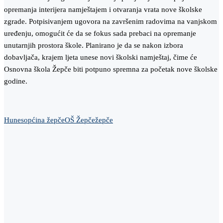
opremanja interijera namještajem i otvaranja vrata nove školske
zgrade. Potpisivanjem ugovora na završenim radovima na vanjskom
uređenju, omogućit će da se fokus sada prebaci na opremanje
unutarnjih prostora škole. Planirano je da se nakon izbora
dobavljača, krajem ljeta unese novi školski namještaj, čime će
Osnovna škola Žepče biti potpuno spremna za početak nove školske
godine.
Hunes
općina žepče
OŠ Žepče
žepče