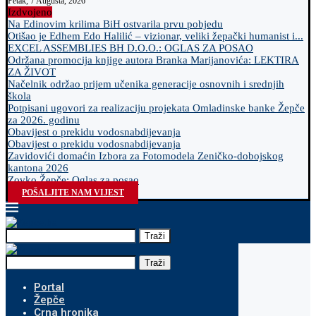
Petak, 7 Augusta, 2026
Izdvojeno
Na Edinovim krilima BiH ostvarila prvu pobjedu
Otišao je Edhem Edo Halilić – vizionar, veliki žepački humanist i...
EXCEL ASSEMBLIES BH D.O.O.: OGLAS ZA POSAO
Održana promocija knjige autora Branka Marijanovića: LEKTIRA
ZA ŽIVOT
Načelnik održao prijem učenika generacije osnovnih i srednjih
škola
Potpisani ugovori za realizaciju projekata Omladinske banke Žepče
za 2026. godinu
Obavijest o prekidu vodosnabdijevanja
Obavijest o prekidu vodosnabdijevanja
Zavidovići domaćin Izbora za Fotomodela Zeničko-dobojskog
kantona 2026
Zovko Žepče: Oglas za posao
POŠALJITE NAM VIJEST
Traži
Traži
Portal
Žepče
Crna hronika