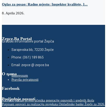
Oglas za posao: Radno mjesto: Inspektor kvalitete, 1...
8. Aprila 2026.
Zepce.Ba Portal
Gradski informativni portal Žepča
Sarajevska bb, 72230 Žepče
Phone: (061) 189 865
Email: zepce @ zepce.ba
O nama
Impressum
Pravila privatnosti
Facebook
Posljednje novosti
Načelnik održao prijem učenika generacije osnovnih i srednjih škola
Potpisani ugovori za realizaciju projekata Omladinske banke Žepče za 2026.