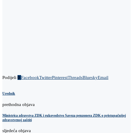
Podijeli
0
Facebook
Twitter
Pinterest
Threads
Bluesky
Email
Urednik
prethodna objava
Ministrica zdravstva ZDK i rukovodstvo Saveza penzonera ZDK o pristupačnijoj
zdravstvenoj zaštiti
sljedeća objava