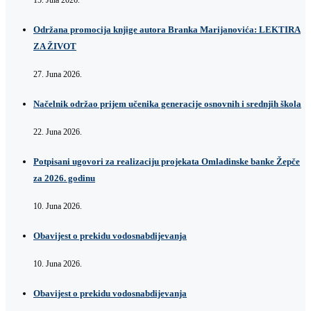
15. Jula 2026.
Održana promocija knjige autora Branka Marijanovića: LEKTIRA
ZA ŽIVOT
27. Juna 2026.
Načelnik održao prijem učenika generacije osnovnih i srednjih škola
22. Juna 2026.
Potpisani ugovori za realizaciju projekata Omladinske banke Žepče
za 2026. godinu
10. Juna 2026.
Obavijest o prekidu vodosnabdijevanja
10. Juna 2026.
Obavijest o prekidu vodosnabdijevanja