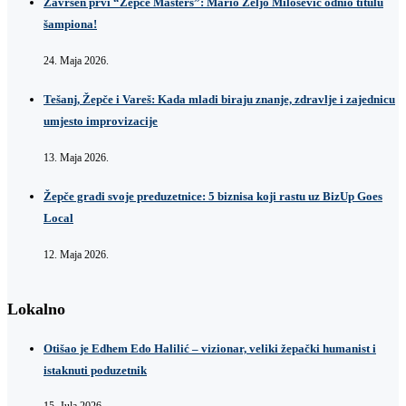
Završen prvi “Žepče Masters”: Mario Željo Milošević odnio titulu
šampiona!
24. Maja 2026.
Tešanj, Žepče i Vareš: Kada mladi biraju znanje, zdravlje i zajednicu
umjesto improvizacije
13. Maja 2026.
Žepče gradi svoje preduzetnice: 5 biznisa koji rastu uz BizUp Goes
Local
12. Maja 2026.
Lokalno
Otišao je Edhem Edo Halilić – vizionar, veliki žepački humanist i
istaknuti poduzetnik