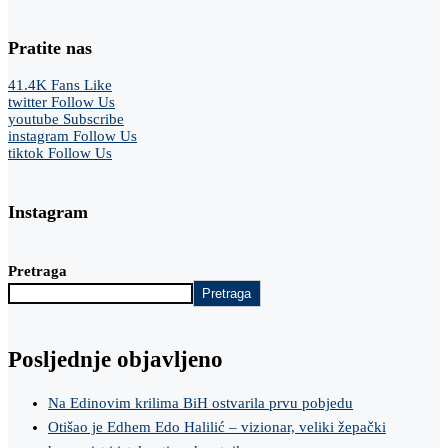
Pratite nas
41.4K
Fans
Like
twitter
Follow Us
youtube
Subscribe
instagram
Follow Us
tiktok
Follow Us
Instagram
Pretraga
Pretraga
Posljednje objavljeno
Na Edinovim krilima BiH ostvarila prvu pobjedu
Otišao je Edhem Edo Halilić – vizionar, veliki žepački