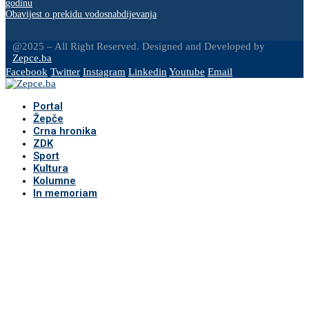
godinu
Obavijest o prekidu vodosnabdijevanja
@2025 – All Right Reserved. Designed and Developed by
Zepce.ba
Facebook
Twitter
Instagram
Linkedin
Youtube
Email
Portal
Žepče
Crna hronika
ZDK
Sport
Kultura
Kolumne
In memoriam