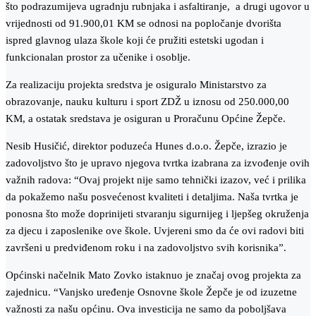
što podrazumijeva ugradnju rubnjaka i asfaltiranje, a drugi ugovor u
vrijednosti od 91.900,01 KM se odnosi na popločanje dvorišta
ispred glavnog ulaza škole koji će pružiti estetski ugodan i
funkcionalan prostor za učenike i osoblje.
Za realizaciju projekta sredstva je osiguralo Ministarstvo za
obrazovanje, nauku kulturu i sport ZDŽ u iznosu od 250.000,00
KM, a ostatak sredstava je osiguran u Proračunu Općine Žepče.
Nesib Husičić, direktor poduzeća Hunes d.o.o. Žepče, izrazio je
zadovoljstvo što je upravo njegova tvrtka izabrana za izvođenje ovih
važnih radova: “Ovaj projekt nije samo tehnički izazov, već i prilika
da pokažemo našu posvećenost kvaliteti i detaljima. Naša tvrtka je
ponosna što može doprinijeti stvaranju sigurnijeg i ljepšeg okruženja
za djecu i zaposlenike ove škole. Uvjereni smo da će ovi radovi biti
završeni u predviđenom roku i na zadovoljstvo svih korisnika”.
Općinski načelnik Mato Zovko istaknuo je značaj ovog projekta za
zajednicu. “Vanjsko uređenje Osnovne škole Žepče je od izuzetne
važnosti za našu općinu. Ova investicija ne samo da poboljšava