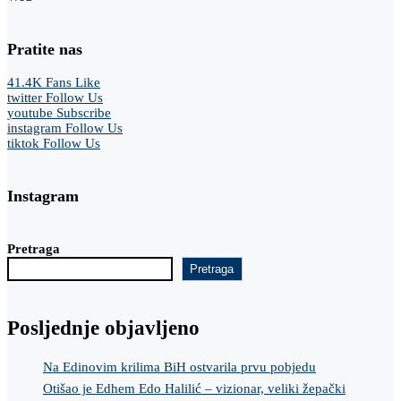
Pratite nas
41.4K
Fans
Like
twitter
Follow Us
youtube
Subscribe
instagram
Follow Us
tiktok
Follow Us
Instagram
Pretraga
Pretraga
Posljednje objavljeno
Na Edinovim krilima BiH ostvarila prvu pobjedu
Otišao je Edhem Edo Halilić – vizionar, veliki žepački