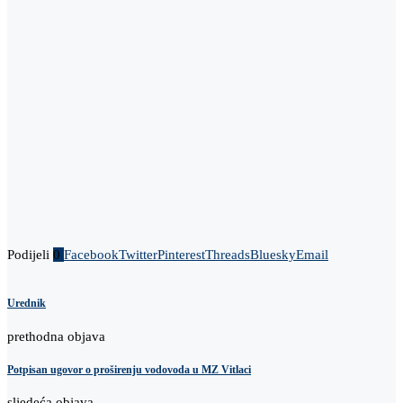
Podijeli
0
Facebook
Twitter
Pinterest
Threads
Bluesky
Email
Urednik
prethodna objava
Potpisan ugovor o proširenju vodovoda u MZ Vitlaci
sljedeća objava