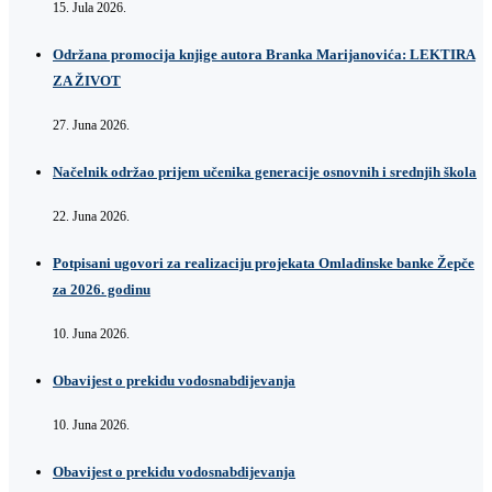
15. Jula 2026.
Održana promocija knjige autora Branka Marijanovića: LEKTIRA
ZA ŽIVOT
27. Juna 2026.
Načelnik održao prijem učenika generacije osnovnih i srednjih škola
22. Juna 2026.
Potpisani ugovori za realizaciju projekata Omladinske banke Žepče
za 2026. godinu
10. Juna 2026.
Obavijest o prekidu vodosnabdijevanja
10. Juna 2026.
Obavijest o prekidu vodosnabdijevanja