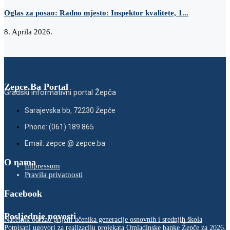
Oglas za posao: Radno mjesto: Inspektor kvalitete, 1...
8. Aprila 2026.
Zepce.Ba Portal
Gradski informativni portal Žepča
Sarajevska bb, 72230 Žepče
Phone: (061) 189 865
Email: zepce @ zepce.ba
O nama
Impressum
Pravila privatnosti
Facebook
Posljednje novosti
Načelnik održao prijem učenika generacije osnovnih i srednjih škola
Potpisani ugovori za realizaciju projekata Omladinske banke Žepče za 2026.