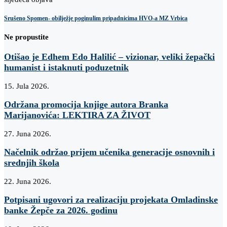
Srušeno Spomen- obilježje poginulim pripadnicima HVO-a MZ Vrbica
Ne propustite
Otišao je Edhem Edo Halilić – vizionar, veliki žepački
humanist i istaknuti poduzetnik
15. Jula 2026.
Održana promocija knjige autora Branka
Marijanovića: LEKTIRA ZA ŽIVOT
27. Juna 2026.
Načelnik održao prijem učenika generacije osnovnih i
srednjih škola
22. Juna 2026.
Potpisani ugovori za realizaciju projekata Omladinske
banke Žepče za 2026. godinu