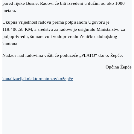
pored rijeke Bosne. Radovi će biti izvedeni u dužini od oko 1000
metara.
Ukupna vrijednost radova prema potpisanom Ugovoru je
119.406,58 KM, a sredstva za radove je osiguralo Ministarstvo za
poljoprivredu, šumarstvo i vodoprivredu Zeničko- dobojskog
kantona.
Nadzor nad radovima vršiti će poduzeće „PLATO“ d.o.o. Žepče.
Općina Žepče
kanalizacija
kolektor
mato zovko
žepče