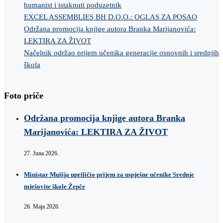
humanist i istaknuti poduzetnik
EXCEL ASSEMBLIES BH D.O.O.: OGLAS ZA POSAO
Održana promocija knjige autora Branka Marijanovića:
LEKTIRA ZA ŽIVOT
Načelnik održao prijem učenika generacije osnovnih i srednjih
škola
Foto priče
Održana promocija knjige autora Branka
Marijanovića: LEKTIRA ZA ŽIVOT
27. Juna 2026.
Ministar Mušija upriličio prijem za uspješne učenike Srednje
mješovite škole Žepče
26. Maja 2026.