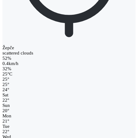
Žepče
scattered clouds
52%
0.4km/h
32%
25
°
C
25
°
25
°
24
°
Sat
22
°
Sun
20
°
Mon
21
°
Tue
22
°
Wed