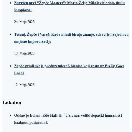
Završen prvi “Žepče Masters”: Mario Željo Milošević odnio titulu
šampiona!
24. Maja 2026.
Tešanj, Žepče i Vareš: Kada mladi biraju znanje, zdravlje i zajednicu
umjesto improvizacije
13. Maja 2026.
Žepče gradi svoje preduzetnice: 5 biznisa koji rastu uz BizUp Goes
Local
12. Maja 2026.
Lokalno
Otišao je Edhem Edo Halilić – vizionar, veliki žepački humanist i
istaknuti poduzetnik