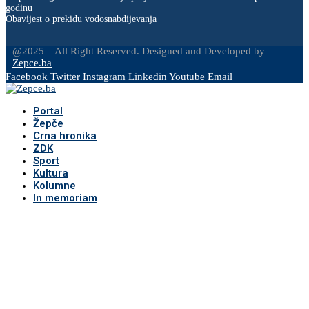
godinu
Obavijest o prekidu vodosnabdijevanja
@2025 – All Right Reserved. Designed and Developed by
Zepce.ba
Facebook
Twitter
Instagram
Linkedin
Youtube
Email
Portal
Žepče
Crna hronika
ZDK
Sport
Kultura
Kolumne
In memoriam