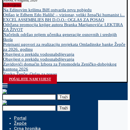
Subota, 8 Augusta, 2026
Izdvojeno
Na Edinovim krilima BiH ostvarila prvu pobjedu
Otišao je Edhem Edo Halilić – vizionar, veliki žepački humanist i...
EXCEL ASSEMBLIES BH D.O.O.: OGLAS ZA POSAO
Održana promocija knjige autora Branka Marijanovića: LEKTIRA
ZA ŽIVOT
Načelnik održao prijem učenika generacije osnovnih i srednjih
škola
Potpisani ugovori za realizaciju projekata Omladinske banke Žepče
za 2026. godinu
Obavijest o prekidu vodosnabdijevanja
Obavijest o prekidu vodosnabdijevanja
Zavidovići domaćin Izbora za Fotomodela Zeničko-dobojskog
kantona 2026
Zovko Žepče: Oglas za posao
POŠALJITE NAM VIJEST
Traži
Traži
Portal
Žepče
Crna hronika