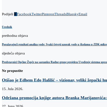
Podijeli
0
Facebook
Twitter
Pinterest
Threads
Bluesky
Email
Urednik
prethodna objava
Poražavajući rezultati analiza vode: Svaki četvrti uzorak vode u školama u ZDK mikr
sljedeća objava
Predstavnici Općine Žepče na sastanku Radne grupe projekta Uvođenje sistema uprav
Ne propustite
Otišao je Edhem Edo Halilić – vizionar, veliki žepački h
15. Jula 2026.
Održana promocija knjige autora Branka Marijanovi
27. Juna 2026.