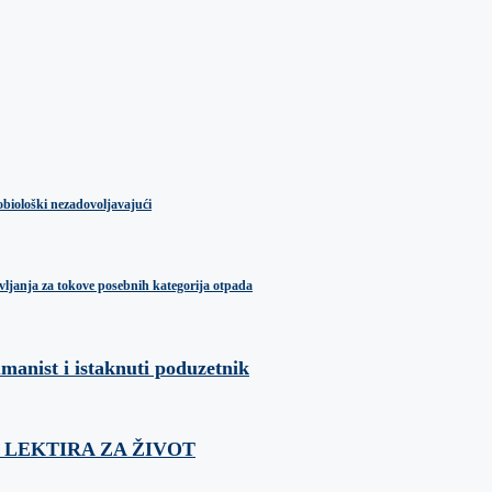
obiološki nezadovoljavajući
ljanja za tokove posebnih kategorija otpada
umanist i istaknuti poduzetnik
ća: LEKTIRA ZA ŽIVOT