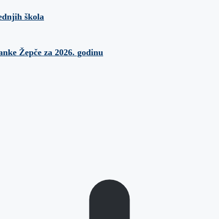
ednjih škola
banke Žepče za 2026. godinu