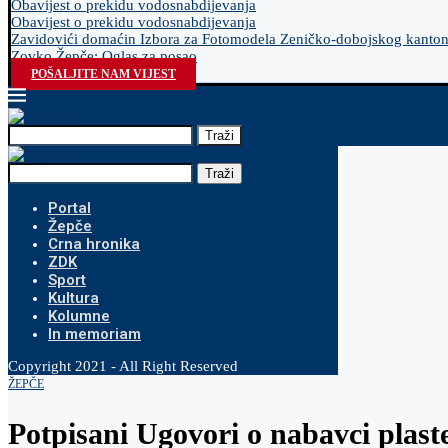
Obavijest o prekidu vodosnabdijevanja
Obavijest o prekidu vodosnabdijevanja
Zavidovići domaćin Izbora za Fotomodela Zeničko-dobojskog kanto
Zovko Žepče: Oglas za posao
POŠALJITE NAM VIJEST
Traži
Traži
Portal
Žepče
Crna hronika
ZDK
Sport
Kultura
Kolumne
In memoriam
Copyright 2021 - All Right Reserved
ŽEPČE
Potpisani Ugovori o nabavci plast