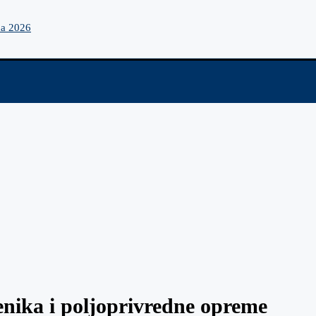
na 2026
enika i poljoprivredne opreme