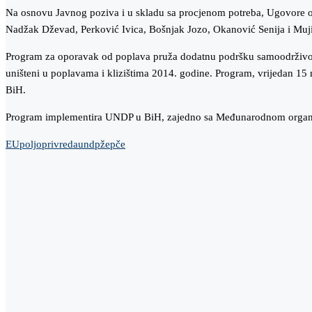
Na osnovu Javnog poziva i u skladu sa procjenom potreba, Ugovore o 
Nadžak Dževad, Perković Ivica, Bošnjak Jozo, Okanović Senija i Muji
Program za oporavak od poplava pruža dodatnu podršku samoodrživom o
uništeni u poplavama i klizištima 2014. godine. Program, vrijedan 15 
BiH.
Program implementira UNDP u BiH, zajedno sa Međunarodnom organiza
EU
poljoprivreda
undp
žepče