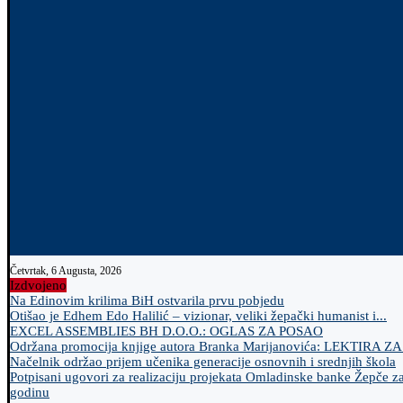
Četvrtak, 6 Augusta, 2026
Izdvojeno
Na Edinovim krilima BiH ostvarila prvu pobjedu
Otišao je Edhem Edo Halilić – vizionar, veliki žepački humanist i...
EXCEL ASSEMBLIES BH D.O.O.: OGLAS ZA POSAO
Održana promocija knjige autora Branka Marijanovića: LEKTIRA Z
Načelnik održao prijem učenika generacije osnovnih i srednjih škola
Potpisani ugovori za realizaciju projekata Omladinske banke Žepče z
godinu