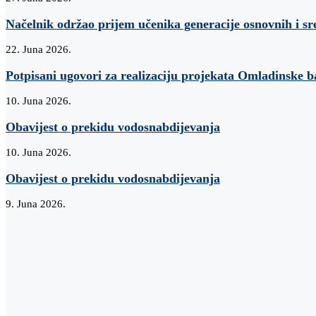
Načelnik održao prijem učenika generacije osnovnih i sr
22. Juna 2026.
Potpisani ugovori za realizaciju projekata Omladinske 
10. Juna 2026.
Obavijest o prekidu vodosnabdijevanja
10. Juna 2026.
Obavijest o prekidu vodosnabdijevanja
9. Juna 2026.