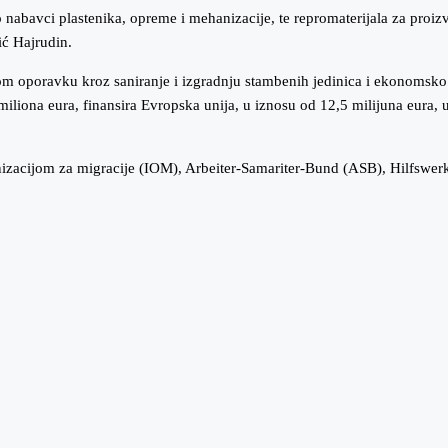
nabavci plastenika, opreme i mehanizacije, te repromaterijala za proi
ć Hajrudin.
poravku kroz saniranje i izgradnju stambenih jedinica i ekonomsko os
miliona eura, finansira Evropska unija, u iznosu od 12,5 milijuna eura,
cijom za migracije (IOM), Arbeiter-Samariter-Bund (ASB), Hilfswerk 