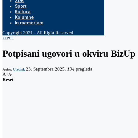
ZDK
Sport
Kultura
Kolumne
In memoriam
Copyright 2021 - All Right Reserved
ŽEPČE
Potpisani ugovori u okviru BizU
23. Septembra 2025.
134
pregleda
Autor:
Urednik
A+
A-
Reset