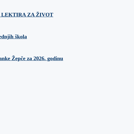
ća: LEKTIRA ZA ŽIVOT
ednjih škola
banke Žepče za 2026. godinu