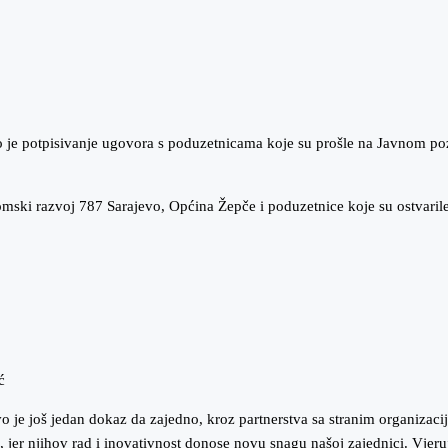
o je potpisivanje ugovora s poduzetnicama koje su prošle na Javnom 
mski razvoj 787 Sarajevo, Općina Žepče i poduzetnice koje su ostvarile
ć
 je još jedan dokaz da zajedno, kroz partnerstva sa stranim organizacij
er njihov rad i inovativnost donose novu snagu našoj zajednici. Vjeruj