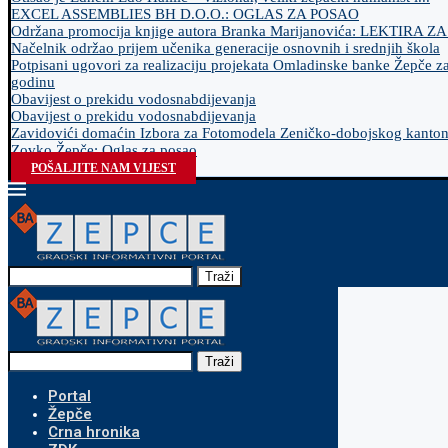
EXCEL ASSEMBLIES BH D.O.O.: OGLAS ZA POSAO
Održana promocija knjige autora Branka Marijanovića: LEKTIRA Z
Načelnik održao prijem učenika generacije osnovnih i srednjih škola
Potpisani ugovori za realizaciju projekata Omladinske banke Žepče z
godinu
Obavijest o prekidu vodosnabdijevanja
Obavijest o prekidu vodosnabdijevanja
Zavidovići domaćin Izbora za Fotomodela Zeničko-dobojskog kanto
Zovko Žepče: Oglas za posao
POŠALJITE NAM VIJEST
Traži
Traži
Portal
Žepče
Crna hronika