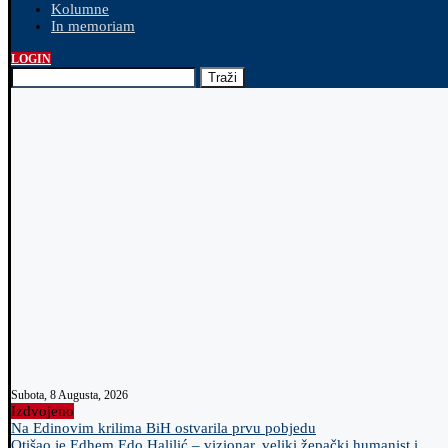
Kolumne
In memoriam
LOGIN
Traži
Subota, 8 Augusta, 2026
Izdvojeno
Na Edinovim krilima BiH ostvarila prvu pobjedu
Otišao je Edhem Edo Halilić – vizionar, veliki žepački humanist i...