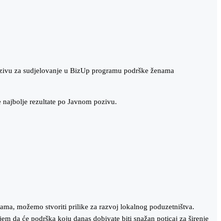
pozivu za sudjelovanje u BizUp programu podrške ženama
 najbolje rezultate po Javnom pozivu.
ama, možemo stvoriti prilike za razvoj lokalnog poduzetništva.
em da će podrška koju danas dobivate biti snažan poticaj za širenje