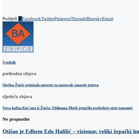
Podijeli
0
Facebook
Twitter
Pinterest
Threads
Bluesky
Email
Urednik
prethodna objava
Općina Žepče potpisala ugovore za nastavak sanacije puteva
sljedeća objava
Nova hafiza Kur’ana iz Žepča: Ehlimana Mujić proučila posljednje ajete napamet
Ne propustite
Otišao je Edhem Edo Halilić – vizionar, veliki žepački h