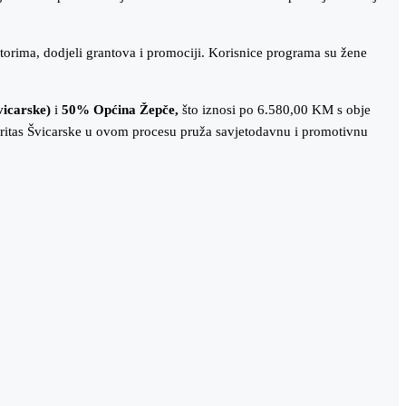
torima, dodjeli grantova i promociji. Korisnice programa su žene
vicarske)
i
50% Općina Žepče
,
što iznosi po 6.580,00 KM s obje
aritas Švicarske u ovom procesu pruža savjetodavnu i promotivnu