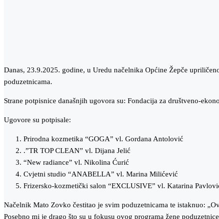
Danas, 23.9.2025. godine, u Uredu načelnika Općine Žepče upriličen
poduzetnicama.
Strane potpisnice današnjih ugovora su: Fondacija za društveno-ekono
Ugovore su potpisale:
Prirodna kozmetika “GOGA” vl. Gordana Antolović
.”TR TOP CLEAN” vl. Dijana Jelić
“New radiance” vl. Nikolina Ćurić
Cvjetni studio “ANABELLA” vl. Marina Milićević
Frizersko-kozmetički salon “EXCLUSIVE” vl. Katarina Pavlovi
Načelnik Mato Zovko čestitao je svim poduzetnicama te istaknuo: „Ovo
Posebno mi je drago što su u fokusu ovog programa žene poduzetnice, j