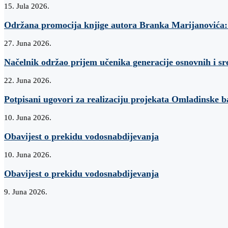
15. Jula 2026.
Održana promocija knjige autora Branka Marijanovi
27. Juna 2026.
Načelnik održao prijem učenika generacije osnovnih i sr
22. Juna 2026.
Potpisani ugovori za realizaciju projekata Omladinske 
10. Juna 2026.
Obavijest o prekidu vodosnabdijevanja
10. Juna 2026.
Obavijest o prekidu vodosnabdijevanja
9. Juna 2026.