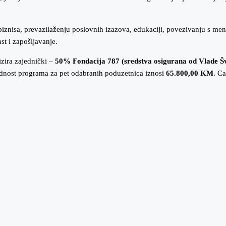
biznisa, prevazilaženju poslovnih izazova, edukaciji, povezivanju s men
st i zapošljavanje.
izira zajednički –
50% Fondacija 787 (sredstva osigurana od Vlade Š
dnost programa za pet odabranih poduzetnica iznosi
65.800
,00
KM
. C