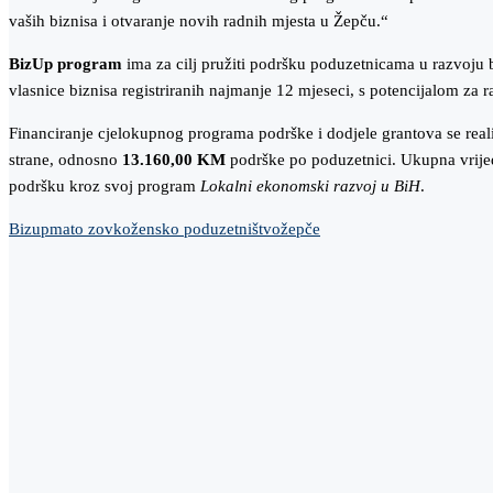
vaših biznisa i otvaranje novih radnih mjesta u Žepču.“
BizUp program
ima za cilj pružiti podršku poduzetnicama u razvoju 
vlasnice biznisa registriranih najmanje 12 mjeseci, s potencijalom za ra
Financiranje cjelokupnog programa podrške i dodjele grantova se real
strane, odnosno
13.160
,00
KM
podrške po poduzetnici. Ukupna vrije
podršku kroz svoj program
Lokalni ekonomski razvoj u BiH
.
Bizup
mato zovko
žensko poduzetništvo
žepče