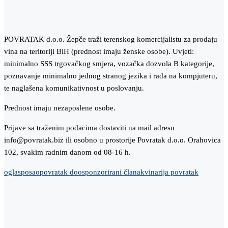
POVRATAK d.o.o. Žepče traži terenskog komercijalistu za prodaju
vina na teritoriji BiH (prednost imaju ženske osobe). Uvjeti:
minimalno SSS trgovačkog smjera, vozačka dozvola B kategorije,
poznavanje minimalno jednog stranog jezika i rada na kompjuteru,
te naglašena komunikativnost u poslovanju.
Prednost imaju nezaposlene osobe.
Prijave sa traženim podacima dostaviti na mail adresu
info@povratak.biz ili osobno u prostorije Povratak d.o.o. Orahovica
102, svakim radnim danom od 08-16 h.
oglas
posao
povratak doo
sponzorirani članak
vinarija povratak