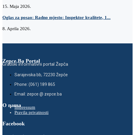
15. Maja 2026.
Oglas za posao: Radno mjesto: Inspektor kvalitete, 1...
8. Aprila 2026.
Zepce.Ba Portal
Gradski informativni portal Žepča
Sarajevska bb, 72230 Žepče
Phone: (061) 189 865
Email: zepce @ zepce.ba
O nama
Impressum
Pravila privatnosti
Facebook