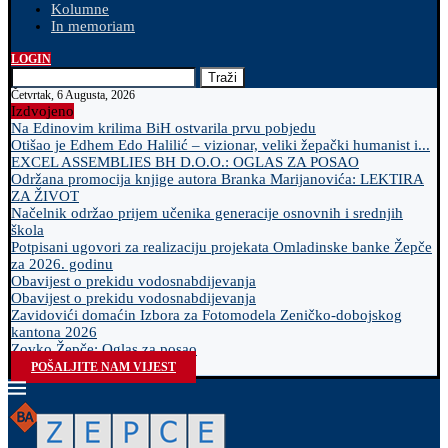
Kolumne
In memoriam
LOGIN
Traži
Četvrtak, 6 Augusta, 2026
Izdvojeno
Na Edinovim krilima BiH ostvarila prvu pobjedu
Otišao je Edhem Edo Halilić – vizionar, veliki žepački humanist i...
EXCEL ASSEMBLIES BH D.O.O.: OGLAS ZA POSAO
Održana promocija knjige autora Branka Marijanovića: LEKTIRA
ZA ŽIVOT
Načelnik održao prijem učenika generacije osnovnih i srednjih
škola
Potpisani ugovori za realizaciju projekata Omladinske banke Žepče
za 2026. godinu
Obavijest o prekidu vodosnabdijevanja
Obavijest o prekidu vodosnabdijevanja
Zavidovići domaćin Izbora za Fotomodela Zeničko-dobojskog
kantona 2026
Zovko Žepče: Oglas za posao
POŠALJITE NAM VIJEST