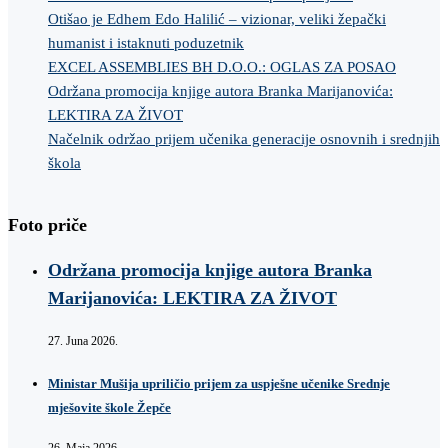
Otišao je Edhem Edo Halilić – vizionar, veliki žepački
humanist i istaknuti poduzetnik
EXCEL ASSEMBLIES BH D.O.O.: OGLAS ZA POSAO
Održana promocija knjige autora Branka Marijanovića:
LEKTIRA ZA ŽIVOT
Načelnik održao prijem učenika generacije osnovnih i srednjih
škola
Foto priče
Održana promocija knjige autora Branka
Marijanovića: LEKTIRA ZA ŽIVOT
27. Juna 2026.
Ministar Mušija upriličio prijem za uspješne učenike Srednje
mješovite škole Žepče
26. Maja 2026.