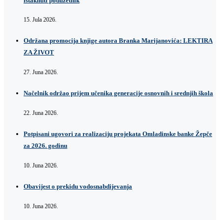
istaknuti poduzetnik
15. Jula 2026.
Održana promocija knjige autora Branka Marijanovića: LEKTIRA
ZA ŽIVOT
27. Juna 2026.
Načelnik održao prijem učenika generacije osnovnih i srednjih škola
22. Juna 2026.
Potpisani ugovori za realizaciju projekata Omladinske banke Žepče
za 2026. godinu
10. Juna 2026.
Obavijest o prekidu vodosnabdijevanja
10. Juna 2026.