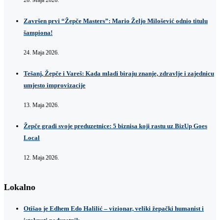
Završen prvi “Žepče Masters”: Mario Željo Milošević odnio titulu
šampiona!
24. Maja 2026.
Tešanj, Žepče i Vareš: Kada mladi biraju znanje, zdravlje i zajednicu
umjesto improvizacije
13. Maja 2026.
Žepče gradi svoje preduzetnice: 5 biznisa koji rastu uz BizUp Goes
Local
12. Maja 2026.
Lokalno
Otišao je Edhem Edo Halilić – vizionar, veliki žepački humanist i