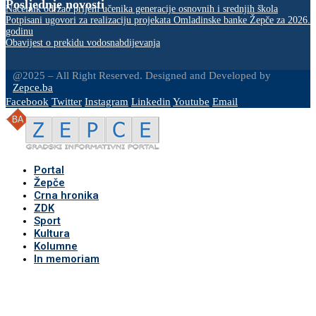
Posljednje novosti
Načelnik održao prijem učenika generacije osnovnih i srednjih škola
Potpisani ugovori za realizaciju projekata Omladinske banke Žepče za 2026.
godinu
Obavijest o prekidu vodosnabdijevanja
@2025 – All Right Reserved. Designed and Developed by
Zepce.ba
Facebook
Twitter
Instagram
Linkedin
Youtube
Email
Portal
Žepče
Crna hronika
ZDK
Sport
Kultura
Kolumne
In memoriam