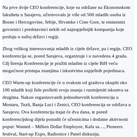
Na prve dvije CEO konferencije, koje su održane na Ekonomskom
fakultetu u Sarajevu, učestvovalo je više od 500 mladih osoba iz
Bosne i Hercegovine, Srbije, Hrvatske i Crne Gore, te eminentni
govornici i predstavnici nekih od najuspješnijih kompanija koje
posluju u našoj državi i regiji.
Zbog velikog interesovanja mladih iz cijele države, pa i regije, CEO
konferencija se, pored Sarajeva, organizuje i u navedena 4 grada.
Cilj širenja Konferencije je pružiti mladim iz cijele BiH veću
mogućnost pristupa znanjima i iskustvima uspješnih pojedinaca.
CEO Warm-up konferencije će u svakom od gradova okupiti oko
100 mladih koji žele proširiti svoja znanja i razmijeniti iskustva sa
drugima. Nakon organizovanih jednodnevnih konferencija u
Mostaru, Tuzli, Banja Luci i Zenici, CEO konferencija se održava u
Sarajevu. Ova konferencija trajat će dva dana, te pored
konferencijskog dijela ponudit će učesnicima i dodatne aktivnosti
poput: Wanted – Million Dollar Employee, Kafa sa…, Pioneers
festival, Start-up Expo, Radionice i Panel diskusija.