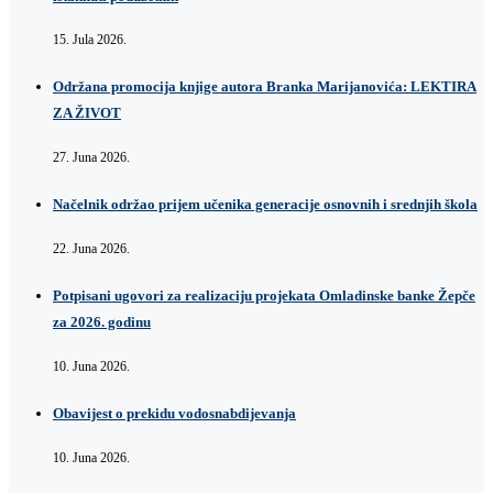
15. Jula 2026.
Održana promocija knjige autora Branka Marijanovića: LEKTIRA
ZA ŽIVOT
27. Juna 2026.
Načelnik održao prijem učenika generacije osnovnih i srednjih škola
22. Juna 2026.
Potpisani ugovori za realizaciju projekata Omladinske banke Žepče
za 2026. godinu
10. Juna 2026.
Obavijest o prekidu vodosnabdijevanja
10. Juna 2026.