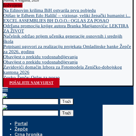
Subota, 8 Augusta, 2026
Izdvojeno
Na Edinovim krilima BiH ostvarila prvu pobjedu
Otišao je Edhem Edo Halilić – vizionar, veliki žepački humanist i...
EXCEL ASSEMBLIES BH D.O.O.: OGLAS ZA POSAO
Održana promocija knjige autora Branka Marijanovića: LEKTIRA
ZA ŽIVOT
Načelnik održao prijem učenika generacije osnovnih i srednjih
škola
Potpisani ugovori za realizaciju projekata Omladinske banke Žepče
za 2026. godinu
Obavijest o prekidu vodosnabdijevanja
Obavijest o prekidu vodosnabdijevanja
Zavidovići domaćin Izbora za Fotomodela Zeničko-dobojskog
kantona 2026
Zovko Žepče: Oglas za posao
POŠALJITE NAM VIJEST
Traži
Traži
Portal
Žepče
Crna hronika