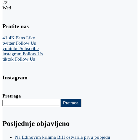
22
°
Wed
Pratite nas
41.4K
Fans
Like
twitter
Follow Us
youtube
Subscribe
instagram
Follow Us
tiktok
Follow Us
Instagram
Pretraga
Pretraga
Posljednje objavljeno
Na Edinovim krilima BiH ostvarila prvu pobjedu