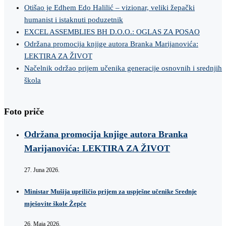
Otišao je Edhem Edo Halilić – vizionar, veliki žepački
humanist i istaknuti poduzetnik
EXCEL ASSEMBLIES BH D.O.O.: OGLAS ZA POSAO
Održana promocija knjige autora Branka Marijanovića:
LEKTIRA ZA ŽIVOT
Načelnik održao prijem učenika generacije osnovnih i srednjih
škola
Foto priče
Održana promocija knjige autora Branka
Marijanovića: LEKTIRA ZA ŽIVOT
27. Juna 2026.
Ministar Mušija upriličio prijem za uspješne učenike Srednje
mješovite škole Žepče
26. Maja 2026.