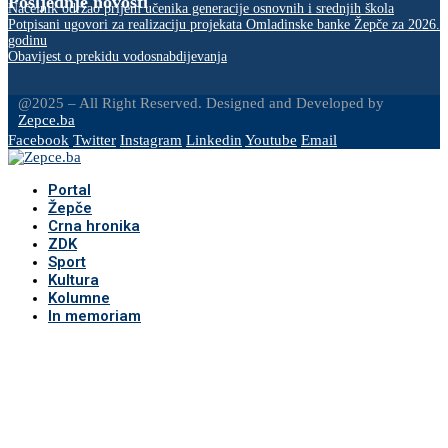
Posljednje novosti
Načelnik održao prijem učenika generacije osnovnih i srednjih škola
Potpisani ugovori za realizaciju projekata Omladinske banke Žepče za 2026.
godinu
Obavijest o prekidu vodosnabdijevanja
@2025 – All Right Reserved. Designed and Developed by
Zepce.ba
Facebook
Twitter
Instagram
Linkedin
Youtube
Email
Portal
Žepče
Crna hronika
ZDK
Sport
Kultura
Kolumne
In memoriam