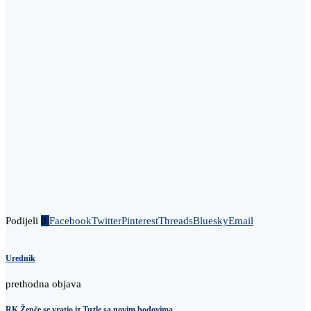
Podijeli
0
Facebook
Twitter
Pinterest
Threads
Bluesky
Email
Urednik
prethodna objava
RK Žepče se vratio iz Tuzle sa novim bodovima