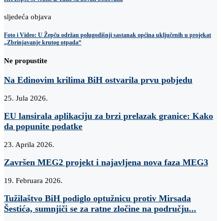
sljedeća objava
Foto i Video: U Žepču održan polugodišnji sastanak općina uključenih u projekat
„Zbrinjavanje krutog otpada“
Ne propustite
Na Edinovim krilima BiH ostvarila prvu pobjedu
25. Jula 2026.
EU lansirala aplikaciju za brzi prelazak granice: Kako
da popunite podatke
23. Aprila 2026.
Završen MEG2 projekt i najavljena nova faza MEG3
19. Februara 2026.
Tužilaštvo BiH podiglo optužnicu protiv Mirsada
Šestića, sumnjiči se za ratne zločine na području...