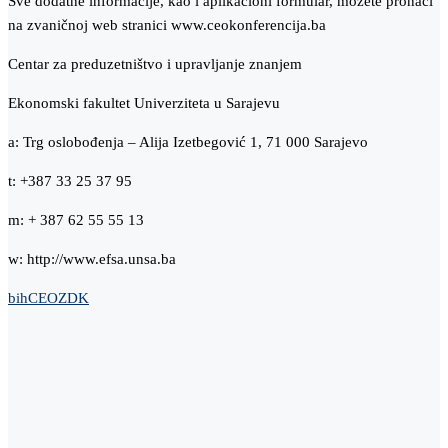
Sve dodatne informacije, kao i aplikacioni formular, možete pronaći
na zvaničnoj web stranici www.ceokonferencija.ba
Centar za preduzetništvo i upravljanje znanjem
Ekonomski fakultet Univerziteta u Sarajevu
a: Trg oslobođenja – Alija Izetbegović 1, 71 000 Sarajevo
t: +387 33 25 37 95
m: + 387 62 55 55 13
w: http://www.efsa.unsa.ba
bih
CEO
ZDK