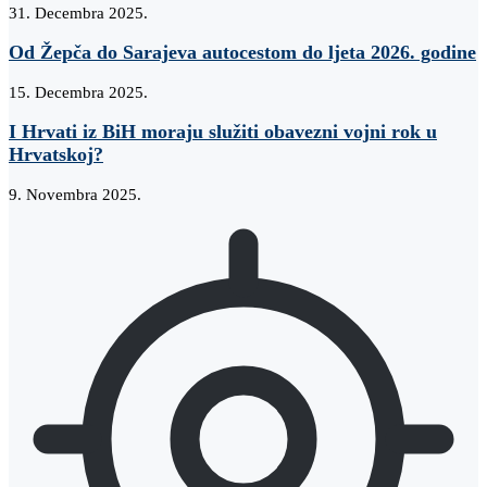
31. Decembra 2025.
Od Žepča do Sarajeva autocestom do ljeta 2026. godine
15. Decembra 2025.
I Hrvati iz BiH moraju služiti obavezni vojni rok u
Hrvatskoj?
9. Novembra 2025.