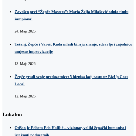
Završen prvi “Žepče Masters”: Mario Željo Milošević odnio titulu
šampiona!
24. Maja 2026.
Tešanj, Žepče i Vareš: Kada mladi biraju znanje, zdravlje i zajednicu
umjesto improvizacije
13. Maja 2026.
Žepče gradi svoje preduzetnice: 5 biznisa koji rastu uz BizUp Goes
Local
12. Maja 2026.
Lokalno
Otišao je Edhem Edo Halilić – vizionar, veliki žepački humanist i
istaknuti poduzetnik