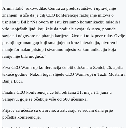
Armin Talić, rukovodilac Centra za preduzetništvo i upravljanje
znanjem, ističe da je cilj CEO konferencije razbijanje mitova o
uspjehu u BiH: “Na ovom mjestu kreiramo komunikaciju mladih i
vrlo uspješnih ljudi koji žele da podijele svoja iskustva, ponude
savjete i odgovore na pitanja karijere i života i to iz prve ruke. Ovdje
postoji ogroman gap koji smanjujemo kroz interakciju, otvoren i
manje formalan pristup i stvaramo mjesto za komunikaciju koja
ranije nije bila moguća.”
Prva CEO Warm-up konferencija će biti održana u Zenici, 26. aprila
tekuće godine. Nakon toga, slijede CEO Warm-upi u Tuzli, Mostaru i
Banja Luci.
Finalna CEO konferencija će biti održana 31. maja i 1. juna u
Sarajevu, gdje se očekuje više od 500 učesnika.
Prijave za učešće su otvorene, a zatvaraju se sedam dana prije
početka konferencije.