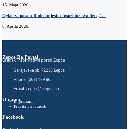
15. Maja 2026.
Oglas za posao: Radno mjesto: Inspektor kvalitete, 1...
8. Aprila 2026.
Zepce.Ba Portal
Gradski informativni portal Žepča
Sarajevska bb, 72230 Žepče
Phone: (061) 189 865
Email: zepce @ zepce.ba
O nama
Impressum
Pravila privatnosti
Facebook