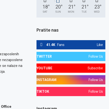
18
°
20
°
21
°
21
°
23
°
SAT
SUN
MON
TUE
WED
Pratite nas
41.4K
Fans
Like
nezaposlenih
TWITTER
Follow Us
de nezaposlene
je se nalaze na
YOUTUBE
Subscribe
ija.
INSTAGRAM
Follow Us
TIKTOK
Follow Us
 Office
Instagram