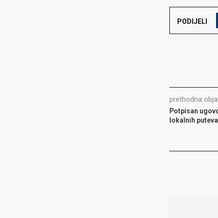
PODIJELI
prethodna obja
Potpisan ugovor
lokalnih putev