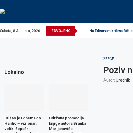
Subota, 8 Augusta, 2026
IZDVOJENO
Na Edinovim krilima BiH o
ŽEPČE
Poziv 
Lokalno
Autor:
Urednik
Otišao je Edhem Edo
Održana promocija
Halilić – vizionar,
knjige autora Branka
veliki žepački
Marijanovića: