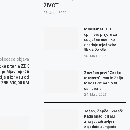
ŽIVOT
27. Juna 2026.
Ministar Mušija
upriličio prijem za
uspješne učenike
Srednje mješovite
škole Žepče
26. Maja 2026.
sljedeća objava
čka pitanja ZDK
zapošljavanje 26
Završen prvi “Žepče
ije u iznosu od
Masters”: Mario Željo
285.600,00 KM
Milošević odnio titulu
šampiona!
24. Maja 2026.
Tešanj, Žepče i Vareš:
Kada mladi biraju
znanje, zdravlje i
zajednicu umjesto