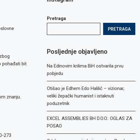
Pretraga
oslovne
PRETRAGA
Posljednje objavljeno
 zbog
 pohađati bit
Na Edinovim krilima BiH ostvarila prvu
pobjedu
Otišao je Edhem Edo Halilić – vizionar,
veliki žepački humanist i istaknuti
nom znanju.
poduzetnik
EXCEL ASSEMBLIES BH D.O.O.: OGLAS ZA
POSAO
80-273