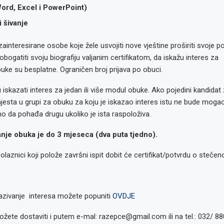
ord, Excel i PowerPoint)
i šivanje
interesirane osobe koje žele usvojiti nove vještine proširiti svoje p
obogatiti svoju biografiju valjanim certifikatom, da iskažu interes za
uke su besplatne. Ograničen broj prijava po obuci.
iskazati interes za jedan ili više modul obuke. Ako pojedini kandidat
esta u grupi za obuku za koju je iskazao interes istu ne bude mogao
 da pohađa drugu ukoliko je ista raspoloživa.
anje obuka je do 3 mjeseca (dva puta tjedno).
laznici koji polože završni ispit dobit će certifikat/potvrdu o steče
azivanje interesa možete popuniti
OVDJE
ožete dostaviti i putem e-mal: razepce@gmail.com ili na tel.: 032/ 8