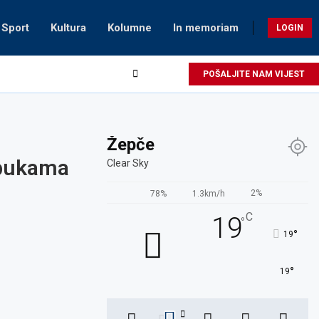
Sport
Kultura
Kolumne
In memoriam
LOGIN
POŠALJITE NAM VIJEST
Žepče
obukama
Clear Sky
2%
78%
1.3km/h
C
19
°
°
19
°
19