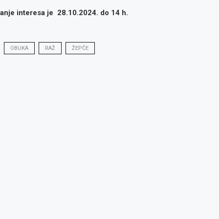
anje interesa je 28.10.2024. do 14 h.
OBUKA
RAŽ
ŽEPČE