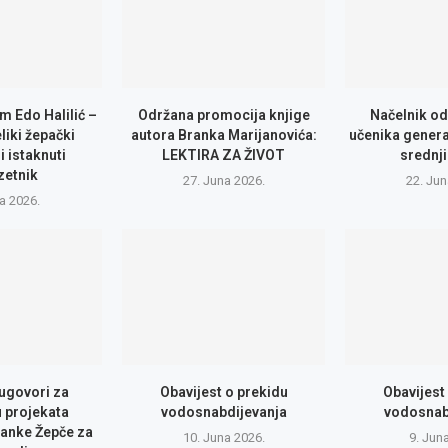
m Edo Halilić –
Održana promocija knjige
Načelnik od
eliki žepački
autora Branka Marijanovića:
učenika genera
i istaknuti
LEKTIRA ZA ŽIVOT
srednji
zetnik
27. Juna 2026.
22. Jun
la 2026.
 ugovori za
Obavijest o prekidu
Obavijest
u projekata
vodosnabdijevanja
vodosnab
anke Žepče za
10. Juna 2026.
9. Jun