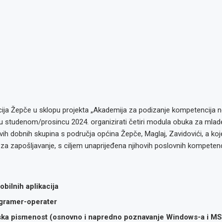
ija Žepče u sklopu projekta „Akademija za podizanje kompetencija 
 u studenom/prosincu 2024. organizirati četiri modula obuka za mla
vih dobnih skupina s područja općina Žepče, Maglaj, Zavidovići, a ko
a za zapošljavanje, s ciljem unaprijeđena njihovih poslovnih kompetenc
bilnih aplikacija
gramer-operater
ka pismenost (osnovno i napredno poznavanje Windows-a i MS