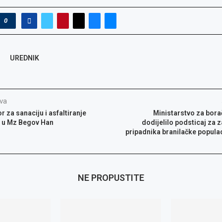
0
UREDNIK
va
 za sanaciju i asfaltiranje
Ministarstvo za bora
a u Mz Begov Han
dodijelilo podsticaj za 
pripadnika branilačke populac
NE PROPUSTITE