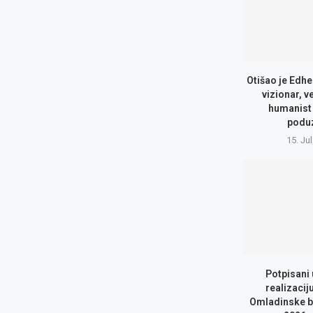
Otišao je Edhe
vizionar, v
humanist 
podu
15. Ju
Potpisani
realizacij
Omladinske b