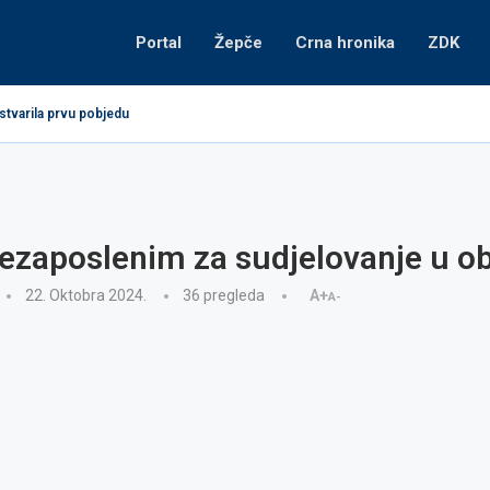
Portal
Žepče
Crna hronika
ZDK
stvarila prvu pobjedu
nezaposlenim za sudjelovanje u 
22. Oktobra 2024.
36
pregleda
A+
A-