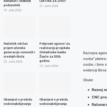
humanist i istaknuti
LEKTIRA ZA ŽIVOT
poduzetnik
27. Juna 2026.
15. Jula 2026.
Načelnik održao
Potpisani ugovori za
prijem učenika
realizaciju projekata
generacije osnovnih i
Omladinske banke
Razvojna agenc
srednjih škola
Žepče za 2026.
osoba“ planira
godinu
22. Juna 2026.
osobe, i žene s
10. Juna 2026.
evidenciji Biro
Obuke:
Razvoj mo
CNC pro
Obavijest o prekidu
Obavijest o prekidu
vodosnabdijevanja
vodosnabdijevanja
Računars