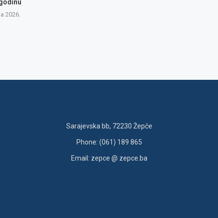
 godinu
na 2026.
Sarajevska bb, 72230 Žepče
Phone: (061) 189 865
Email: zepce @ zepce.ba