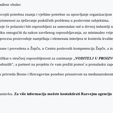
nuđene obuke:
svojiti potrebna znanja i vještine potrebne za upravljanje organizacijom
 pismenost za rješavanje praktičnih problema u poslovnim subjektima.
je će polaznici biti osposobljeni za samostalan rad u drvnoj industriji
lazniku omogućiti da nakon završenog osposobljavanja, uz minimalno vri
ocesa proizvodnje namještaja i elemenata interijera te kontrolu kvalitet
nizirane i provedena u Žepču, u Centru poslovnih kompetencija Žepče, a tr
tifikat o stručnoj osposobljenosti za zanimanje „
VODITELJ U PROIZ
aslih“, a partneri na projektu će vam pružiti pomoć u pronalasku zap
žuju privredu Bosne i Hercegovine posebno prisustvom na međunarodnom 
nastavku
. Za više informacija možete kontaktirati Razvojnu agencij