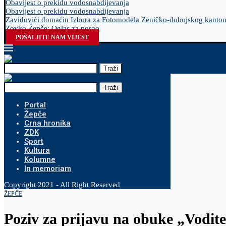
Obavijest o prekidu vodosnabdijevanja
Obavijest o prekidu vodosnabdijevanja
Zavidovići domaćin Izbora za Fotomodela Zeničko-dobojskog kanto
Zovko Žepče: Oglas za posao
POŠALJITE NAM VIJEST
Traži
Traži
Portal
Žepče
Crna hronika
ZDK
Sport
Kultura
Kolumne
In memoriam
Copyright 2021 - All Right Reserved
ŽEPČE
Poziv za prijavu na obuke „Voditel