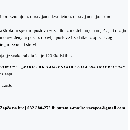
 i proizvodnjom, upravljanje kvalitetom, upravljanje ljudskim
 na širokom spektru poslova vezanih uz modeliranje namještaja i dizajn
jeme uvođenja u posao, obavlja poslove i zadatke iz opisa svog
e proizvoda i sirovina.
ajanje svake od obuka je 120 školskih sati.
VODNJI
“ ili „
MODELAR NAMJEŠTAJA I DIZAJNA INTERIJERA
“
oslenja.
tržištu.
u Žepče na broj 032/880-273 ili putem e-maila: razepce@gmail.com