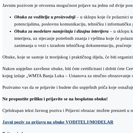
Javnim pozivom je otvorena mogućnost prijave na jednu od dvije po
Obuka za voditelja u proizvodnji
– u sklopu koje će polaznici u
potencijalima, poslovnu komunikaciju, tehničku i informatičku
Obuka za modelare namještaja i dizajna interijera
– u sklopu ko
interijera, uz stjecanje potrebnih znanja i vještina koje će po
zanimanja u vezi s izradom tehničkog dokumentaciju, praćenje pr
Obuke, koje se sastoje iz teorijskog i praktičnog dijela, će biti orga
Nakon uspješno završene obuke, biti ćete certificirani i dobiti ćete Cer
kojeg izdaje „WMTA Banja Luka – Ustanova za stručno obrazovanje odr
Pozivamo vas da se prijavite i budete dio uspješnih priča koje osna
Ne propustite priliku i prijavite se na besplatnu obuku!
Cjelokupan tekst Javnog poziva i Prijavni obrazac možete preuzeti u 
Javni poziv za prijavu na obuke VODITELJ/MODELAR