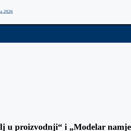
na 2026
j u proizvodnji“ i „Modelar namješ