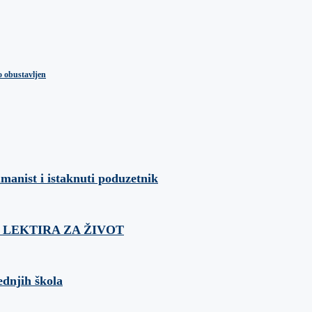
o obustavljen
umanist i istaknuti poduzetnik
ća: LEKTIRA ZA ŽIVOT
ednjih škola