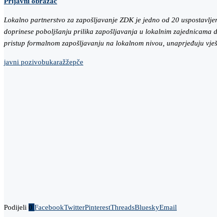
Prijavni obrazac
Lokalno partnerstvo za zapošljavanje ZDK je jedno od 20 uspostavljeni
doprinese poboljšanju prilika zapošljavanja u lokalnim zajednicama d
pristup formalnom zapošljavanju na lokalnom nivou, unaprjeđuju vješt
javni poziv
obuka
raž
žepče
Podijeli
0
Facebook
Twitter
Pinterest
Threads
Bluesky
Email