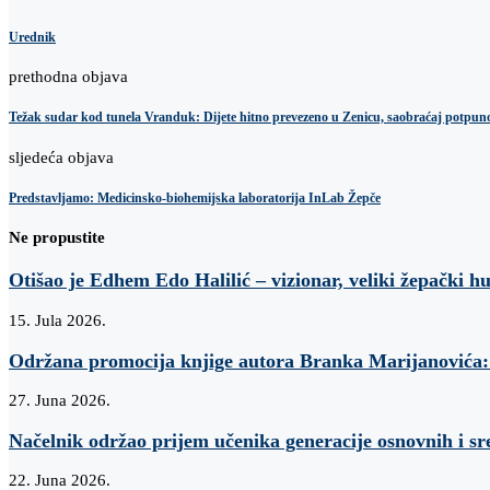
Urednik
prethodna objava
Težak sudar kod tunela Vranduk: Dijete hitno prevezeno u Zenicu, saobraćaj potpun
sljedeća objava
Predstavljamo: Medicinsko-biohemijska laboratorija InLab Žepče
Ne propustite
Otišao je Edhem Edo Halilić – vizionar, veliki žepački h
15. Jula 2026.
Održana promocija knjige autora Branka Marijanovi
27. Juna 2026.
Načelnik održao prijem učenika generacije osnovnih i sr
22. Juna 2026.