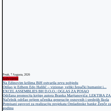
Petak, 7 Augusta, 2026
Izdvojeno
Na Edinovim krilima BiH ostvarila prvu pobjedu
Otišao je Edhem Edo Halilić – vizionar, veliki žepački humanist i...
EXCEL ASSEMBLIES BH D.O.O.: OGLAS ZA POSAO
Održana promocija knjige autora Branka Marijanovića: LEKTIRA Z
Načelnik održao prijem učenika generacije osnovnih i srednjih škola
Potpisani ugovori za realizaciju projekata Omladinske banke Žepče z
godinu