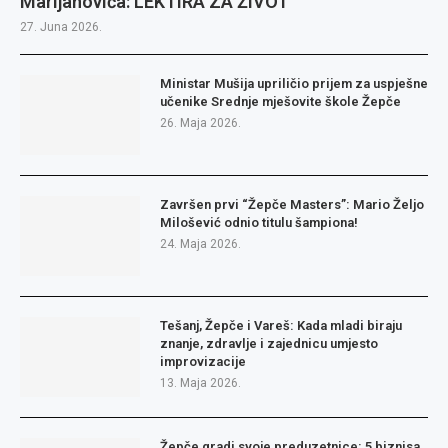
Marijanovića: LEKTIRA ZA ŽIVOT
27. Juna 2026.
Ministar Mušija upriličio prijem za uspješne
učenike Srednje mješovite škole Žepče
26. Maja 2026.
Završen prvi “Žepče Masters”: Mario Željo
Milošević odnio titulu šampiona!
24. Maja 2026.
Tešanj, Žepče i Vareš: Kada mladi biraju
znanje, zdravlje i zajednicu umjesto
improvizacije
13. Maja 2026.
Žepče gradi svoje preduzetnice: 5 biznisa