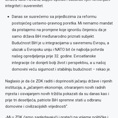
integritet i suverenitet.
Danas se susrećemo sa prijedlozima za reformu
postojećeg ustavno-pravnog poretka. Mi nemamo mandat
da pristajemo na promjene koje ignorišu činjenicu da je
samo država BiH međunarodno priznati subjekt.
Budućnost BiH je u integracijama u savremenu Evropu, a
ulazak u Evropsku uniju i NATO bit će najbolja potvrda
našeg opredjeljenja prije 32. godine. Evroatlanske
integracije će donijeti bolji život i perspektivu, a u našoj
domovini veću sigurnost i stabilniju budućnost – rekao je.
Naglasio je da će ZDK raditi i doprinositi jačanju države i njenih
institucija, a „jačanjem ekonomije, otvaranjem novih radnih
mjesta i osvajanjem novih tržišta pokazati da su danas kao i
prije tri desetljeća, patriote BiH spremne stati u odbranu
domovine i civilizacijskih vrijednosti“.
-Mi u ZDK ćemo sagledavajući i prateći na vrijeme političke i