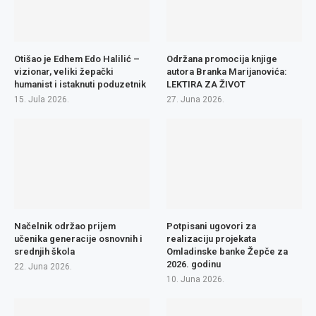
Otišao je Edhem Edo Halilić –
Održana promocija knjige
vizionar, veliki žepački
autora Branka Marijanovića:
humanist i istaknuti poduzetnik
LEKTIRA ZA ŽIVOT
15. Jula 2026.
27. Juna 2026.
Načelnik održao prijem
Potpisani ugovori za
učenika generacije osnovnih i
realizaciju projekata
srednjih škola
Omladinske banke Žepče za
2026. godinu
22. Juna 2026.
10. Juna 2026.