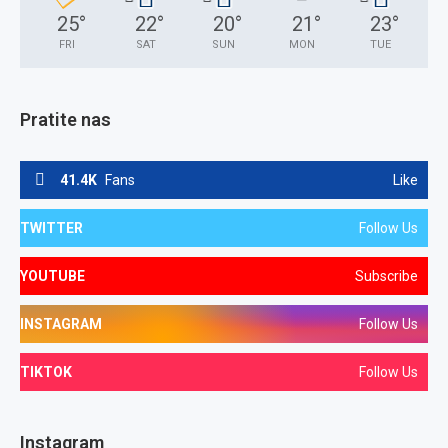
25
°
22
°
20
°
21
°
23
°
FRI
SAT
SUN
MON
TUE
Pratite nas
41.4K
Fans
Like
TWITTER
Follow Us
YOUTUBE
Subscribe
INSTAGRAM
Follow Us
TIKTOK
Follow Us
Instagram