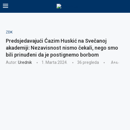
ZDK
Predsjedavajući Ćazim Huskić na Svečanoj
akademiji: Nezavisnost nismo čekali, nego smo
bili prinuđeni da je postignemo borbom
Autor:
Urednik
1. Marta 2024.
36
pregleda
A+
A-