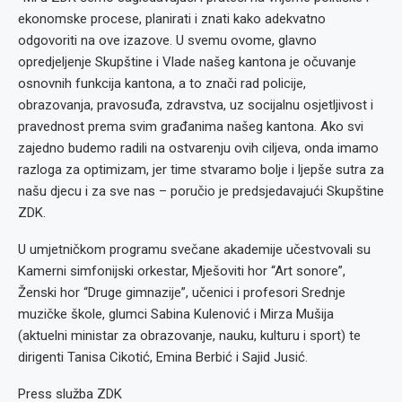
ekonomske procese, planirati i znati kako adekvatno
odgovoriti na ove izazove. U svemu ovome, glavno
opredjeljenje Skupštine i Vlade našeg kantona je očuvanje
osnovnih funkcija kantona, a to znači rad policije,
obrazovanja, pravosuđa, zdravstva, uz socijalnu osjetljivost i
pravednost prema svim građanima našeg kantona. Ako svi
zajedno budemo radili na ostvarenju ovih ciljeva, onda imamo
razloga za optimizam, jer time stvaramo bolje i ljepše sutra za
našu djecu i za sve nas – poručio je predsjedavajući Skupštine
ZDK.
U umjetničkom programu svečane akademije učestvovali su
Kamerni simfonijski orkestar, Mješoviti hor “Art sonore”,
Ženski hor “Druge gimnazije”, učenici i profesori Srednje
muzičke škole, glumci Sabina Kulenović i Mirza Mušija
(aktuelni ministar za obrazovanje, nauku, kulturu i sport) te
dirigenti Tanisa Cikotić, Emina Berbić i Sajid Jusić.
Press služba ZDK