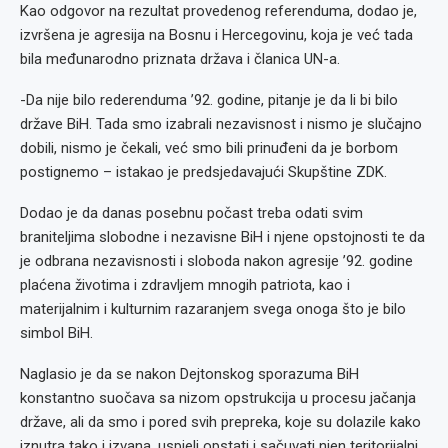
Kao odgovor na rezultat provedenog referenduma, dodao je,
izvršena je agresija na Bosnu i Hercegovinu, koja je već tada
bila međunarodno priznata država i članica UN-a.
-Da nije bilo rederenduma ’92. godine, pitanje je da li bi bilo
države BiH. Tada smo izabrali nezavisnost i nismo je slučajno
dobili, nismo je čekali, već smo bili prinuđeni da je borbom
postignemo – istakao je predsjedavajući Skupštine ZDK.
Dodao je da danas posebnu počast treba odati svim
braniteljima slobodne i nezavisne BiH i njene opstojnosti te da
je odbrana nezavisnosti i sloboda nakon agresije ’92. godine
plaćena životima i zdravljem mnogih patriota, kao i
materijalnim i kulturnim razaranjem svega onoga što je bilo
simbol BiH.
Naglasio je da se nakon Dejtonskog sporazuma BiH
konstantno suočava sa nizom opstrukcija u procesu jačanja
države, ali da smo i pored svih prepreka, koje su dolazile kako
iznutra tako i izvana, uspjeli opstati i sačuvati njen teritorijalni