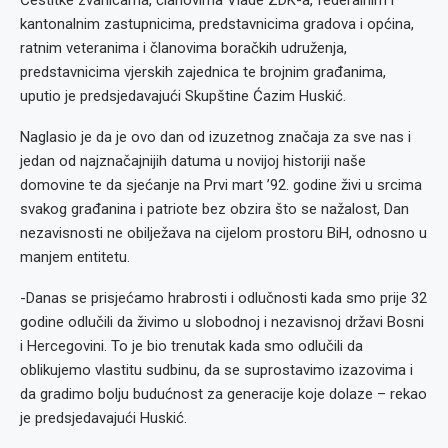
Čestitke zvanicama, članovima Vlade ZDK-a, federalnim i
kantonalnim zastupnicima, predstavnicima gradova i općina,
ratnim veteranima i članovima boračkih udruženja,
predstavnicima vjerskih zajednica te brojnim građanima,
uputio je predsjedavajući Skupštine Ćazim Huskić.
Naglasio je da je ovo dan od izuzetnog značaja za sve nas i
jedan od najznačajnijih datuma u novijoj historiji naše
domovine te da sjećanje na Prvi mart ’92. godine živi u srcima
svakog građanina i patriote bez obzira što se nažalost, Dan
nezavisnosti ne obilježava na cijelom prostoru BiH, odnosno u
manjem entitetu.
-Danas se prisjećamo hrabrosti i odlučnosti kada smo prije 32
godine odlučili da živimo u slobodnoj i nezavisnoj državi Bosni
i Hercegovini. To je bio trenutak kada smo odlučili da
oblikujemo vlastitu sudbinu, da se suprostavimo izazovima i
da gradimo bolju budućnost za generacije koje dolaze – rekao
je predsjedavajući Huskić.