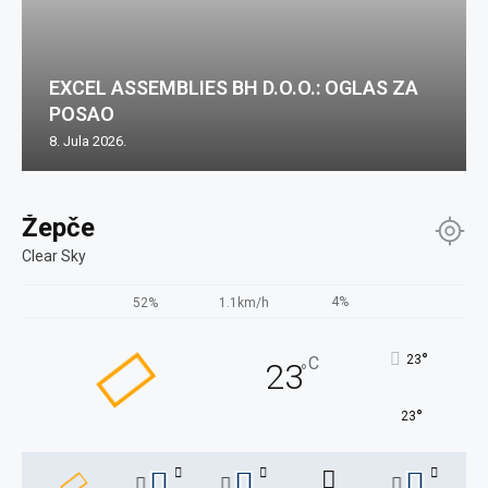
EXCEL ASSEMBLIES BH D.O.O.: OGLAS ZA
POSAO
8. Jula 2026.
Žepče
Clear Sky
4%
52%
1.1km/h
°
23
C
23
°
°
23