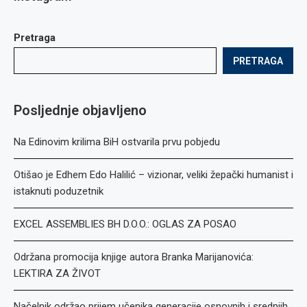
Pretraga
PRETRAGA
Posljednje objavljeno
Na Edinovim krilima BiH ostvarila prvu pobjedu
Otišao je Edhem Edo Halilić – vizionar, veliki žepački humanist i
istaknuti poduzetnik
EXCEL ASSEMBLIES BH D.O.O.: OGLAS ZA POSAO
Održana promocija knjige autora Branka Marijanovića:
LEKTIRA ZA ŽIVOT
Načelnik održao prijem učenika generacije osnovnih i srednjih