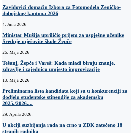
Zavidovići domaćin Izbora za Fotomodela Zeničko-
dobojskog kantona 2026
4. Juna 2026.
Ministar Mušija upriličio prijem za uspješne učenike
Srednje mješovite škole Žepče
26. Maja 2026.
Tešanj, Žepče i Vareš: Kada mladi biraju znanje,
zdravlje i zajednicu umjesto improvizacije
13. Maja 2026.
Preliminarna lista kandidata koji su u konkurenciji za
dodjelu studentske stipendije za akademsku
2025./2026....
29. Aprila 2026.
U akciji suzbijanja rada na crno u ZDK zatečeno 18
stranih radnika