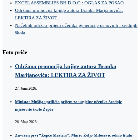
EXCEL ASSEMBLIES BH D.O.O.: OGLAS ZA POSAO
Održana promocija knjige autora Branka Marijanovića:
LEKTIRA ZA ŽIVOT
Načelnik održao prijem učenika generacije osnovnih i srednjih
škola
Foto priče
Održana promocija knjige autora Branka
Marijanovića: LEKTIRA ZA ŽIVOT
27. Juna 2026.
Ministar Mušija upriličio prijem za uspješne učenike Srednje
mješovite škole Žepče
26. Maja 2026.
Završen prvi “Žepče Masters”: Mario Željo Milošević odnio titulu