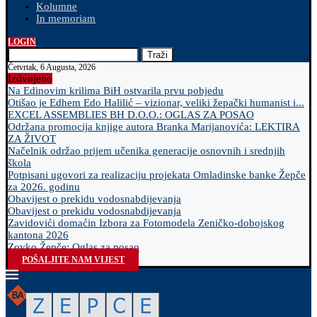
Kolumne
In memoriam
LOGIN
Traži
Četvrtak, 6 Augusta, 2026
Izdvojeno
Na Edinovim krilima BiH ostvarila prvu pobjedu
Otišao je Edhem Edo Halilić – vizionar, veliki žepački humanist i...
EXCEL ASSEMBLIES BH D.O.O.: OGLAS ZA POSAO
Održana promocija knjige autora Branka Marijanovića: LEKTIRA
ZA ŽIVOT
Načelnik održao prijem učenika generacije osnovnih i srednjih
škola
Potpisani ugovori za realizaciju projekata Omladinske banke Žepče
za 2026. godinu
Obavijest o prekidu vodosnabdijevanja
Obavijest o prekidu vodosnabdijevanja
Zavidovići domaćin Izbora za Fotomodela Zeničko-dobojskog
kantona 2026
Zovko Žepče: Oglas za posao
POŠALJITE NAM VIJEST