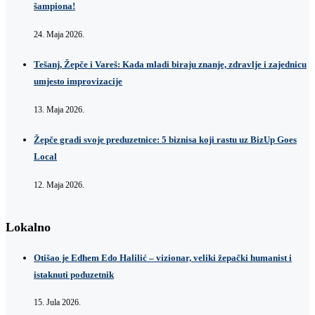
šampiona!
24. Maja 2026.
Tešanj, Žepče i Vareš: Kada mladi biraju znanje, zdravlje i zajednicu
umjesto improvizacije
13. Maja 2026.
Žepče gradi svoje preduzetnice: 5 biznisa koji rastu uz BizUp Goes
Local
12. Maja 2026.
Lokalno
Otišao je Edhem Edo Halilić – vizionar, veliki žepački humanist i
istaknuti poduzetnik
15. Jula 2026.