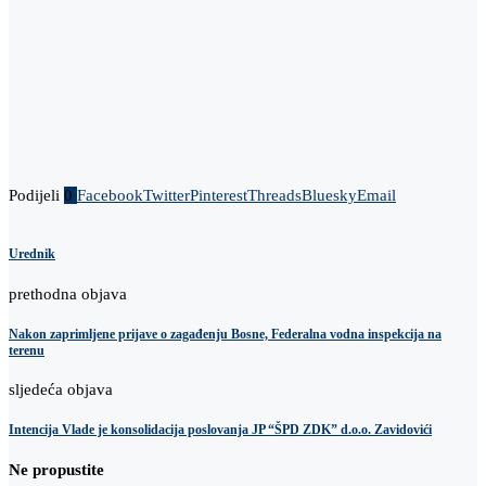
Podijeli
0
Facebook
Twitter
Pinterest
Threads
Bluesky
Email
Urednik
prethodna objava
Nakon zaprimljene prijave o zagađenju Bosne, Federalna vodna inspekcija na
terenu
sljedeća objava
Intencija Vlade je konsolidacija poslovanja JP “ŠPD ZDK” d.o.o. Zavidovići
Ne propustite