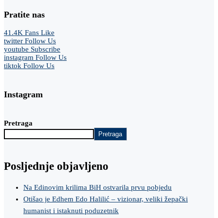
Pratite nas
41.4K
Fans
Like
twitter
Follow Us
youtube
Subscribe
instagram
Follow Us
tiktok
Follow Us
Instagram
Pretraga
Pretraga
Posljednje objavljeno
Na Edinovim krilima BiH ostvarila prvu pobjedu
Otišao je Edhem Edo Halilić – vizionar, veliki žepački
humanist i istaknuti poduzetnik