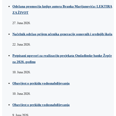
Održana promocija knjige autora Branka Marijanovića: LEKTIRA
ZA ŽIVOT
27. Juna 2026.
Načelnik održao prijem učenika generacije osnovnih i srednjih škola
22. Juna 2026.
Potpisani ugovori za realizaciju projekata Omladinske banke Žepče
za 2026. godinu
10. Juna 2026.
Obavijest o prekidu vodosnabdijevanja
10. Juna 2026.
Obavijest o prekidu vodosnabdijevanja
9. Juna 2026.