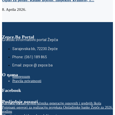
Oglas za posao: Radno mjesto: Inspektor kvalitete, 1...
8. Aprila 2026.
Zepce.Ba Portal
Gradski informativni portal Žepča
Sarajevska bb, 72230 Žepče
Phone: (061) 189 865
Email: zepce @ zepce.ba
O nama
Impressum
Pravila privatnosti
Facebook
Posljednje novosti
Načelnik održao prijem učenika generacije osnovnih i srednjih škola
Potpisani ugovori za realizaciju projekata Omladinske banke Žepče za 2026.
godinu