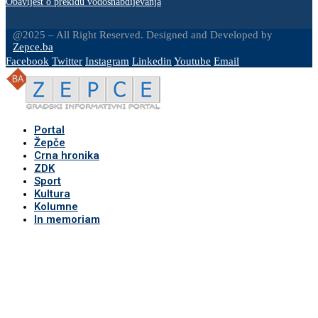
Obavijest o prekidu vodosnabdijevanja
@2025 – All Right Reserved. Designed and Developed by
Zepce.ba
Facebook
Twitter
Instagram
Linkedin
Youtube
Email
Portal
Žepče
Crna hronika
ZDK
Sport
Kultura
Kolumne
In memoriam