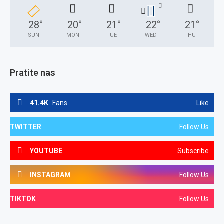
28
°
20
°
21
°
22
°
21
°
SUN
MON
TUE
WED
THU
Pratite nas
41.4K
Fans
Like
TWITTER
Follow Us
YOUTUBE
Subscribe
INSTAGRAM
Follow Us
TIKTOK
Follow Us