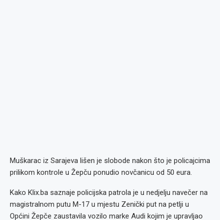
Muškarac iz Sarajeva lišen je slobode nakon što je policajcima
prilikom kontrole u Žepču ponudio novčanicu od 50 eura.
Kako Klix.ba saznaje policijska patrola je u nedjelju navečer na
magistralnom putu M-17 u mjestu Zenički put na petlji u
Općini Žepče zaustavila vozilo marke Audi kojim je upravljao