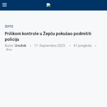
ŽEPČE
Prilikom kontrole u Žepču pokušao podmititi
policiju
Autor:
Urednik
11. Septembra 2023.
41
pregleda
A+
A-