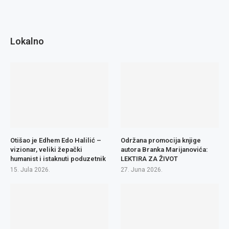
Lokalno
Otišao je Edhem Edo Halilić –
Održana promocija knjige
vizionar, veliki žepački
autora Branka Marijanovića:
humanist i istaknuti poduzetnik
LEKTIRA ZA ŽIVOT
15. Jula 2026.
27. Juna 2026.