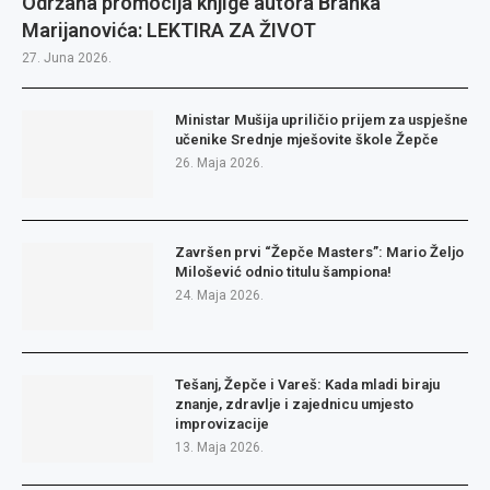
Održana promocija knjige autora Branka
Marijanovića: LEKTIRA ZA ŽIVOT
27. Juna 2026.
Ministar Mušija upriličio prijem za uspješne
učenike Srednje mješovite škole Žepče
26. Maja 2026.
Završen prvi “Žepče Masters”: Mario Željo
Milošević odnio titulu šampiona!
24. Maja 2026.
Tešanj, Žepče i Vareš: Kada mladi biraju
znanje, zdravlje i zajednicu umjesto
improvizacije
13. Maja 2026.