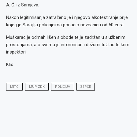
A. Ć. iz Sarajeva.
Nakon legitimisanja zatraženo je i njegovo alkotestiranje prije
kojeg je Sarajlija policajcima ponudio novčanicu od 50 eura.
Muškarac je odmah lišen slobode te je zadržan u službenim
prostorijama, a o svemu je informisan i dežurni tužilac te krim
inspektori.
Klix
MITO
MUP ZDK
POLICIJA
ŽEPČE