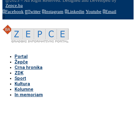
@2025 – All Right Reserved. Designed and Developed by
Zepce.ba
Facebook
Twitter
Instagram
Linkedin
Youtube
Email
Portal
Žepče
Crna hronika
ZDK
Sport
Kultura
Kolumne
In memoriam