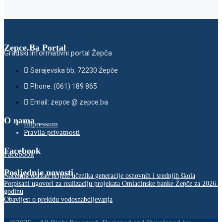
Zepce.Ba Portal
Gradski informativni portal Žepča
Sarajevska bb, 72230 Žepče
Phone: (061) 189 865
Email: zepce @ zepce.ba
O nama
Impressum
Pravila privatnosti
Facebook
Facebook
Posljednje novosti
Načelnik održao prijem učenika generacije osnovnih i srednjih škola
Potpisani ugovori za realizaciju projekata Omladinske banke Žepče za 2026.
godinu
Obavijest o prekidu vodosnabdijevanja