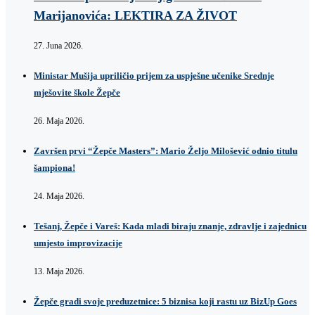
Marijanovića: LEKTIRA ZA ŽIVOT
27. Juna 2026.
Ministar Mušija upriličio prijem za uspješne učenike Srednje
mješovite škole Žepče
26. Maja 2026.
Završen prvi “Žepče Masters”: Mario Željo Milošević odnio titulu
šampiona!
24. Maja 2026.
Tešanj, Žepče i Vareš: Kada mladi biraju znanje, zdravlje i zajednicu
umjesto improvizacije
13. Maja 2026.
Žepče gradi svoje preduzetnice: 5 biznisa koji rastu uz BizUp Goes