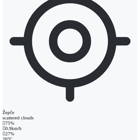
Žepče
scattered clouds
75%
0.9km/h
27%
20
°
C