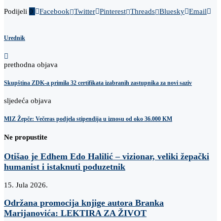
Podijeli
0
Facebook
Twitter
Pinterest
Threads
Bluesky
Email
Urednik
prethodna objava
Skupština ZDK-a primila 32 certifikata izabranih zastupnika za novi saziv
sljedeća objava
MIZ Žepče: Večeras podjela stipendija u iznosu od oko 36.000 KM
Ne propustite
Otišao je Edhem Edo Halilić – vizionar, veliki žepački
humanist i istaknuti poduzetnik
15. Jula 2026.
Održana promocija knjige autora Branka
Marijanovića: LEKTIRA ZA ŽIVOT