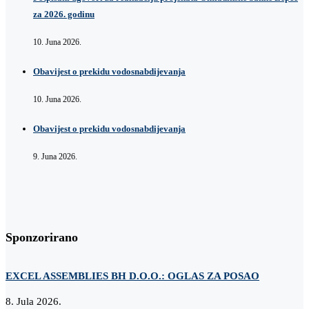
za 2026. godinu
10. Juna 2026.
Obavijest o prekidu vodosnabdijevanja
10. Juna 2026.
Obavijest o prekidu vodosnabdijevanja
9. Juna 2026.
Sponzorirano
EXCEL ASSEMBLIES BH D.O.O.: OGLAS ZA POSAO
Z
8. Jula 2026.
2