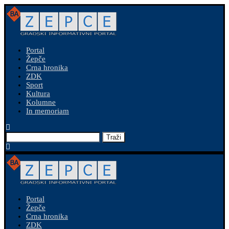
Portal
Žepče
Crna hronika
ZDK
Sport
Kultura
Kolumne
In memoriam
Traži
Portal
Žepče
Crna hronika
ZDK