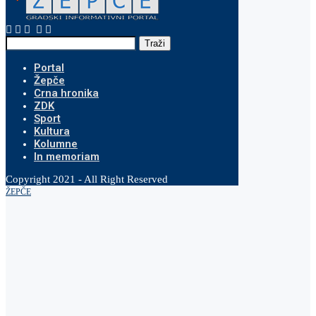
Traži
Portal
Žepče
Crna hronika
ZDK
Sport
Kultura
Kolumne
In memoriam
Copyright 2021 - All Right Reserved
ŽEPČE