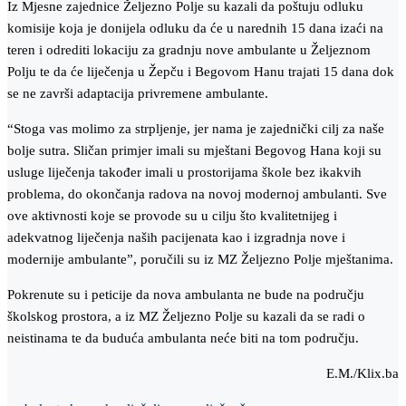
Iz Mjesne zajednice Željezno Polje su kazali da poštuju odluku
komisije koja je donijela odluku da će u narednih 15 dana izaći na
teren i odrediti lokaciju za gradnju nove ambulante u Željeznom
Polju te da će liječenja u Žepču i Begovom Hanu trajati 15 dana dok
se ne završi adaptacija privremene ambulante.
“Stoga vas molimo za strpljenje, jer nama je zajednički cilj za naše
bolje sutra. Sličan primjer imali su mještani Begovog Hana koji su
usluge liječenja također imali u prostorijama škole bez ikakvih
problema, do okončanja radova na novoj modernoj ambulanti. Sve
ove aktivnosti koje se provode su u cilju što kvalitetnijeg i
adekvatnog liječenja naših pacijenata kao i izgradnja nove i
modernije ambulante”, poručili su iz MZ Željezno Polje mještanima.
Pokrenute su i peticije da nova ambulanta ne bude na području
školskog prostora, a iz MZ Željezno Polje su kazali da se radi o
neistinama te da buduća ambulanta neće biti na tom području.
E.M./Klix.ba