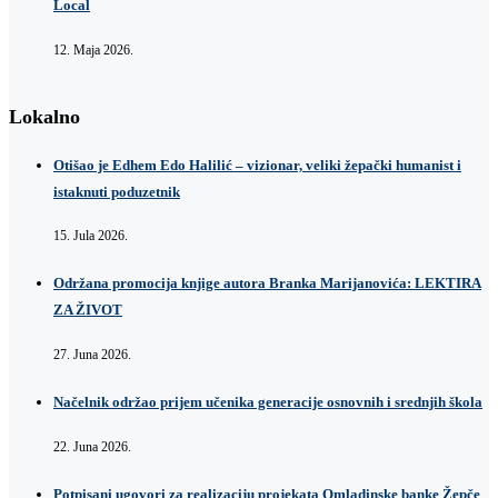
Local
12. Maja 2026.
Lokalno
Otišao je Edhem Edo Halilić – vizionar, veliki žepački humanist i
istaknuti poduzetnik
15. Jula 2026.
Održana promocija knjige autora Branka Marijanovića: LEKTIRA
ZA ŽIVOT
27. Juna 2026.
Načelnik održao prijem učenika generacije osnovnih i srednjih škola
22. Juna 2026.
Potpisani ugovori za realizaciju projekata Omladinske banke Žepče