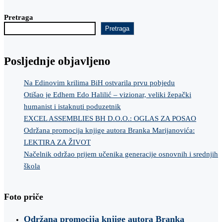
Pretraga
Pretraga
Posljednje objavljeno
Na Edinovim krilima BiH ostvarila prvu pobjedu
Otišao je Edhem Edo Halilić – vizionar, veliki žepački
humanist i istaknuti poduzetnik
EXCEL ASSEMBLIES BH D.O.O.: OGLAS ZA POSAO
Održana promocija knjige autora Branka Marijanovića:
LEKTIRA ZA ŽIVOT
Načelnik održao prijem učenika generacije osnovnih i srednjih
škola
Foto priče
Održana promocija knjige autora Branka