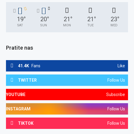
19
°
20
°
21
°
21
°
23
°
SAT
SUN
MON
TUE
WED
Pratite nas
41.4K
Fans
Like
TWITTER
Follow Us
YOUTUBE
Subscribe
INSTAGRAM
Follow Us
TIKTOK
Follow Us