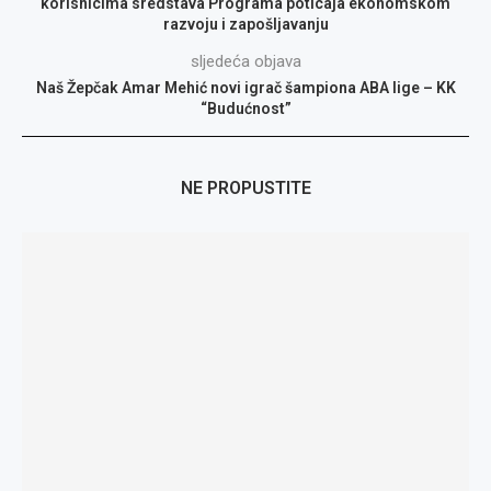
korisnicima sredstava Programa poticaja ekonomskom
razvoju i zapošljavanju
sljedeća objava
Naš Žepčak Amar Mehić novi igrač šampiona ABA lige – KK
“Budućnost”
NE PROPUSTITE