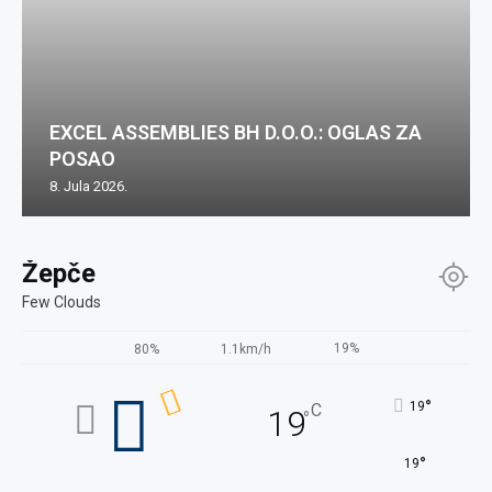
EXCEL ASSEMBLIES BH D.O.O.: OGLAS ZA
POSAO
8. Jula 2026.
Žepče
Few Clouds
19%
80%
1.1km/h
°
19
C
19
°
°
19