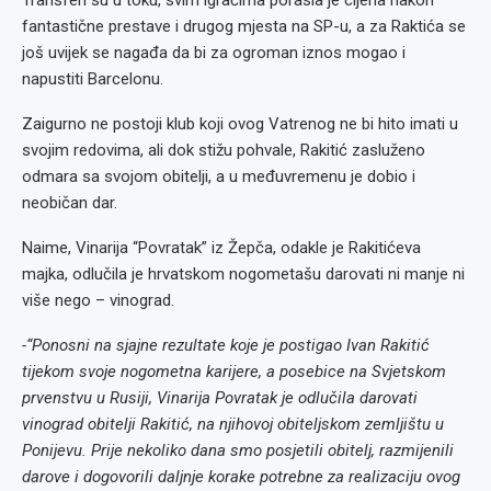
Transferi su u toku, svim igračima porasla je cijena nakon
fantastične prestave i drugog mjesta na SP-u, a za Raktića se
još uvijek se nagađa da bi za ogroman iznos mogao i
napustiti Barcelonu.
Zaigurno ne postoji klub koji ovog Vatrenog ne bi hito imati u
svojim redovima, ali dok stižu pohvale, Rakitić zasluženo
odmara sa svojom obitelji, a u međuvremenu je dobio i
neobičan dar.
Naime, Vinarija “Povratak” iz Žepča, odakle je Rakitićeva
majka, odlučila je hrvatskom nogometašu darovati ni manje ni
više nego – vinograd.
-“Ponosni na sjajne rezultate koje je postigao Ivan Rakitić
tijekom svoje nogometna karijere, a posebice na Svjetskom
prvenstvu u Rusiji, Vinarija Povratak je odlučila darovati
vinograd obitelji Rakitić, na njihovoj obiteljskom zemljištu u
Ponijevu. Prije nekoliko dana smo posjetili obitelj, razmijenili
darove i dogovorili daljnje korake potrebne za realizaciju ovog