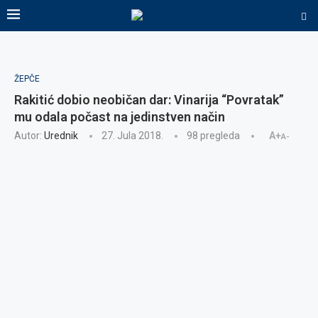
ŽEPČE
Rakitić dobio neobičan dar: Vinarija “Povratak”
mu odala počast na jedinstven način
Autor:
Urednik
27. Jula 2018.
98
pregleda
A+
A-