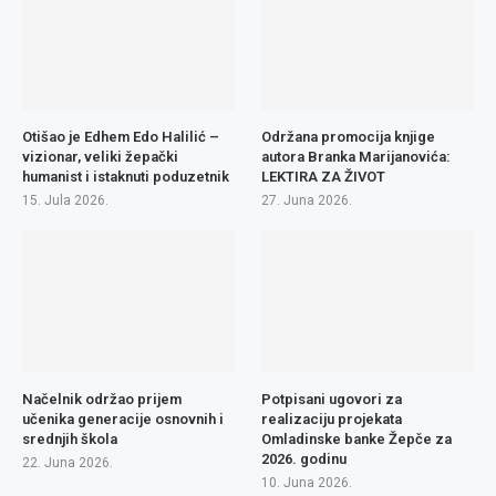
Otišao je Edhem Edo Halilić –
Održana promocija knjige
vizionar, veliki žepački
autora Branka Marijanovića:
humanist i istaknuti poduzetnik
LEKTIRA ZA ŽIVOT
15. Jula 2026.
27. Juna 2026.
Načelnik održao prijem
Potpisani ugovori za
učenika generacije osnovnih i
realizaciju projekata
srednjih škola
Omladinske banke Žepče za
2026. godinu
22. Juna 2026.
10. Juna 2026.