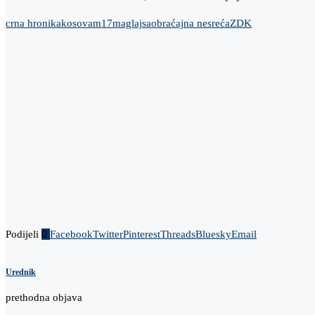
crna hronika
kosova
m17
maglaj
saobraćajna nesreća
ZDK
Podijeli
0
Facebook
Twitter
Pinterest
Threads
Bluesky
Email
Urednik
prethodna objava