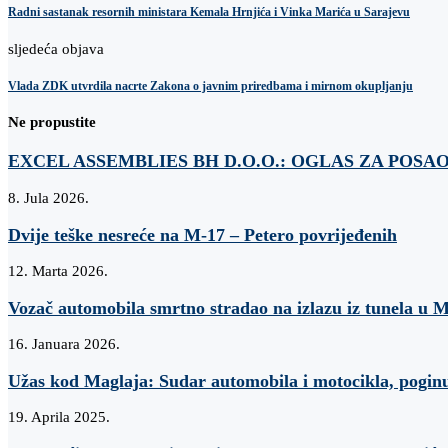
Radni sastanak resornih ministara Kemala Hrnjića i Vinka Marića u Sarajevu
sljedeća objava
Vlada ZDK utvrdila nacrte Zakona o javnim priredbama i mirnom okupljanju
Ne propustite
EXCEL ASSEMBLIES BH D.O.O.: OGLAS ZA POSA
8. Jula 2026.
Dvije teške nesreće na M-17 – Petero povrijeđenih
12. Marta 2026.
Vozač automobila smrtno stradao na izlazu iz tunela u 
16. Januara 2026.
Užas kod Maglaja: Sudar automobila i motocikla, poginu
19. Aprila 2025.