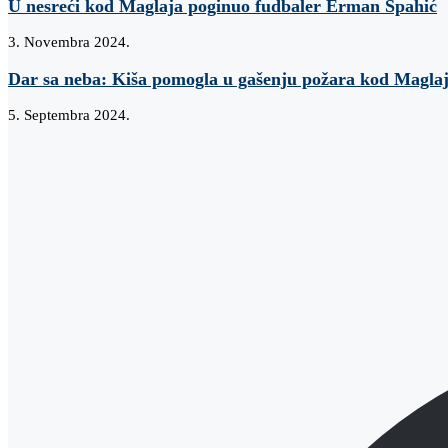
U nesreći kod Maglaja poginuo fudbaler Erman Spahić
3. Novembra 2024.
Dar sa neba: Kiša pomogla u gašenju požara kod Magla
5. Septembra 2024.