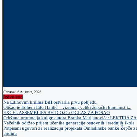
Četvrtak, 6 Augusta, 2026
Izdvojeno
Na Edinovim krilima BiH ostvarila prvu pobjedu
Otišao je Edhem Edo Halilić – vizionar, veliki žepački humanist i...
EXCEL ASSEMBLIES BH D.O.O.: OGLAS ZA POSAO
Održana promocija knjige autora Branka Marijanovića: LEKTIRA Z
Načelnik održao prijem učenika generacije osnovnih i srednjih škola
Potpisani ugovori za realizaciju projekata Omladinske banke Žepče z
godinu