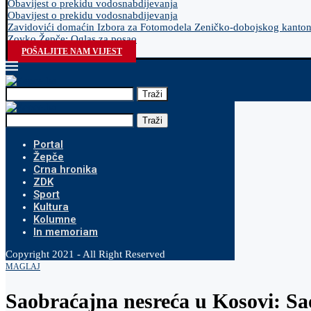
Obavijest o prekidu vodosnabdijevanja
Obavijest o prekidu vodosnabdijevanja
Zavidovići domaćin Izbora za Fotomodela Zeničko-dobojskog kanto
Zovko Žepče: Oglas za posao
POŠALJITE NAM VIJEST
Traži
Traži
Portal
Žepče
Crna hronika
ZDK
Sport
Kultura
Kolumne
In memoriam
Copyright 2021 - All Right Reserved
MAGLAJ
Saobraćajna nesreća u Kosovi: S