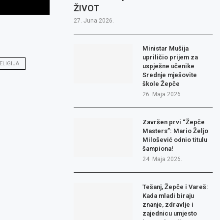
ŽIVOT
27. Juna 2026.
Ministar Mušija
upriličio prijem za
ELIGIJA
uspješne učenike
Srednje mješovite
škole Žepče
26. Maja 2026.
Završen prvi “Žepče
Masters”: Mario Željo
Milošević odnio titulu
šampiona!
24. Maja 2026.
Tešanj, Žepče i Vareš:
Kada mladi biraju
znanje, zdravlje i
zajednicu umjesto