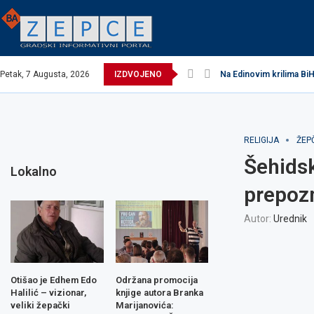
Petak, 7 Augusta, 2026
IZDVOJENO
Na Edinovim krilima BiH
RELIGIJA
ŽEP
Šehidsk
Lokalno
prepozn
Autor:
Urednik
Otišao je Edhem Edo
Održana promocija
Halilić – vizionar,
knjige autora Branka
veliki žepački
Marijanovića: