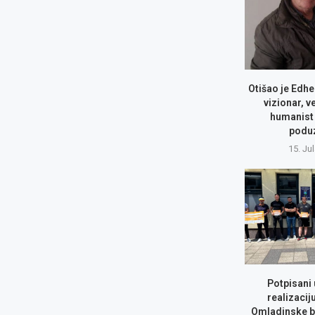
Otišao je Edhe
vizionar, v
humanist 
podu
15. Ju
Potpisani
realizacij
Omladinske b