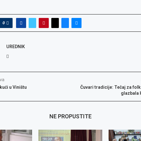
0
UREDNIK
va
kući u Viništu
Čuvari tradicije: Tečaj za folk
glazbala 
NE PROPUSTITE