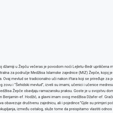
oj džamiji u Žepču večeras je povodom noći Lejletu-Bedr upriličena 
ralna za područje Medžlisa Islamske zajednice (MIZ) Žepče, kojoj je
ca. Ovaj mevlud se tradicionalno uči nakon iftara koji se priređuje za 
g zovu i “Šehidski mevlud”, izveli su imami, učenici i učenice medresa 
džlisa Žepče obavljaju ramazansku praksu. Goste je u svojstvu d
 Benjamin-ef. Hodžić, a glavni imam ovog medžlisa Džafer-ef. Gračić
va obavezuje društvenu zajednicu, ali i pojedince.”Gjde su primjeri po
okupljanja, između ostalog, služe tome da preispitamo vlastiti odno