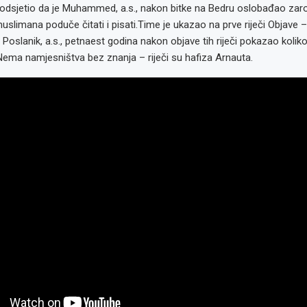
odsjetio da je Muhammed, a.s., nakon bitke na Bedru oslobađao zarob
slimana poduče čitati i pisati.Time je ukazao na prve riječi Objave – I
e Poslanik, a.s., petnaest godina nakon objave tih riječi pokazao kolik
ema namjesništva bez znanja – riječi su hafiza Arnauta.