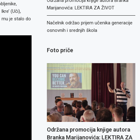
Održana promocija knjige autora Branka
ljenike,
Marijanovića: LEKTIRA ZA ŽIVOT
kre’ (Uči),
o mu je stalo do
Načelnik održao prijem učenika generacije
osnovnih i srednjih škola
Foto priče
Održana promocija knjige autora
Branka Marijanovića: LEKTIRA ZA