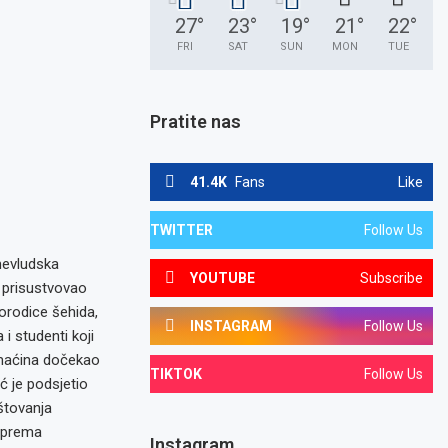
27
°
23
°
19
°
21
°
22
°
FRI
SAT
SUN
MON
TUE
Pratite nas
41.4K
Fans
Like
TWITTER
Follow Us
mevludska
YOUTUBE
Subscribe
 prisustvovao
porodice šehida,
INSTAGRAM
Follow Us
i studenti koji
omaćina dočekao
TIKTOK
Follow Us
 je podsjetio
štovanja
s prema
Instagram