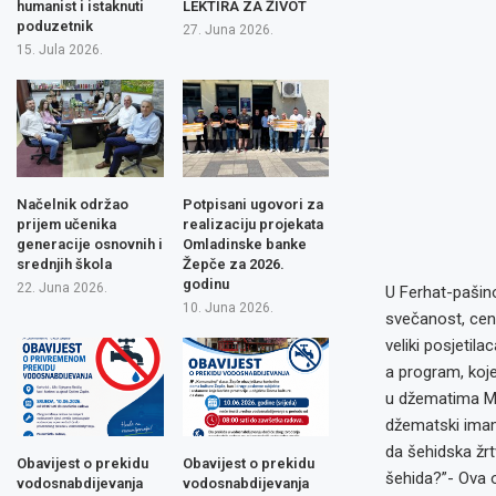
humanist i istaknuti
LEKTIRA ZA ŽIVOT
poduzetnik
27. Juna 2026.
15. Jula 2026.
Načelnik održao
Potpisani ugovori za
prijem učenika
realizaciju projekata
generacije osnovnih i
Omladinske banke
srednjih škola
Žepče za 2026.
godinu
22. Juna 2026.
U Ferhat-pašin
10. Juna 2026.
svečanost, cent
veliki posjetila
a program, koje
u džematima Me
džematski imam
da šehidska žrt
Obavijest o prekidu
Obavijest o prekidu
šehida?”- Ova 
vodosnabdijevanja
vodosnabdijevanja