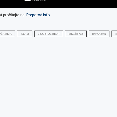
 pročitajte na:
Preporod.info
DŽAMIJA
ISLAM
LEJLETUL BEDR
MIZ ŽEPČE
RAMAZAN
R