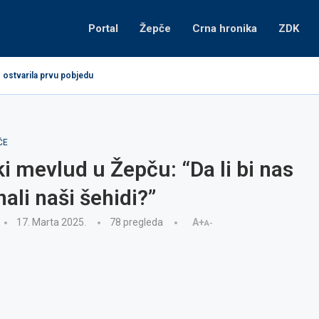
Portal
Žepče
Crna hronika
ZDK
 ostvarila prvu pobjedu
ČE
i mevlud u Žepču: “Da li bi nas
ali naši šehidi?”
17. Marta 2025.
78
pregleda
A+
A-