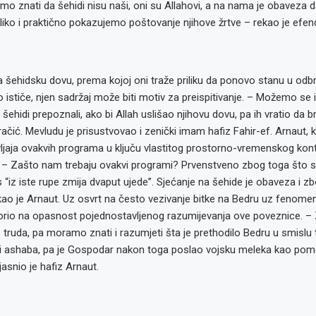
o znati da šehidi nisu naši, oni su Allahovi, a na nama je obaveza d
ko i praktično pokazujemo poštovanje njihove žrtve – rekao je efend
na šehidsku dovu, prema kojoj oni traže priliku da ponovo stanu u odbr
ističe, njen sadržaj može biti motiv za preispitivanje. – Možemo se i
ši šehidi prepoznali, ako bi Allah uslišao njihovu dovu, pa ih vratio da
račić. Mevludu je prisustvovao i zenički imam hafiz Fahir-ef. Arnaut, ko
vljaja ovakvih programa u ključu vlastitog prostorno-vremenskog ko
 – Zašto nam trebaju ovakvi programi? Prvenstveno zbog toga što 
s “iz iste rupe zmija dvaput ujede”. Sjećanje na šehide je obaveza i 
kao je Arnaut. Uz osvrt na često vezivanje bitke na Bedru uz fenomen
orio na opasnost pojednostavljenog razumijevanja ove poveznice. – 
ruda, pa moramo znati i razumjeti šta je prethodilo Bedru u smislu 
, i ashaba, pa je Gospodar nakon toga poslao vojsku meleka kao pomo
asnio je hafiz Arnaut.