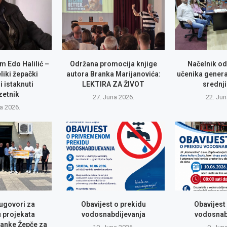
m Edo Halilić –
Održana promocija knjige
Načelnik od
eliki žepački
autora Branka Marijanovića:
učenika genera
i istaknuti
LEKTIRA ZA ŽIVOT
srednji
zetnik
27. Juna 2026.
22. Jun
la 2026.
 ugovori za
Obavijest o prekidu
Obavijest
u projekata
vodosnabdijevanja
vodosnab
anke Žepče za