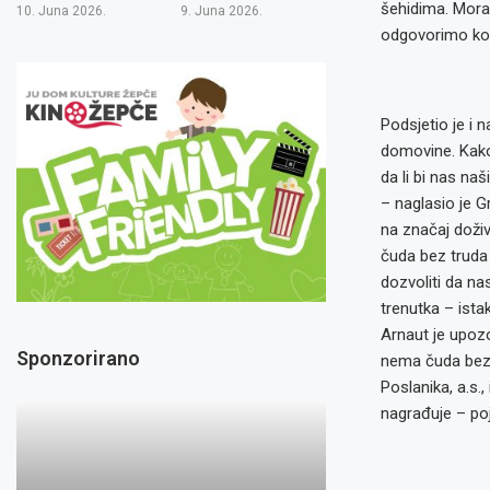
šehidima. Moram
10. Juna 2026.
9. Juna 2026.
odgovorimo koli
Podsjetio je i 
domovine. Kako 
da li bi nas na
– naglasio je G
na značaj doži
čuda bez truda
dozvoliti da na
trenutka – ista
Arnaut je upoz
Sponzorirano
nema čuda bez t
Poslanika, a.s.
nagrađuje – poj