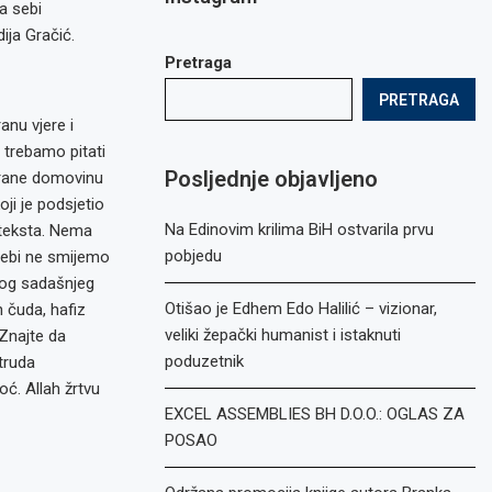
a sebi
ija Gračić.
Pretraga
PRETRAGA
anu vjere i
 trebamo pitati
Posljednje objavljeno
 brane domovinu
ji je podsjetio
Na Edinovim krilima BiH ostvarila prvu
nteksta. Nema
pobjedu
sebi ne smijemo
zbog sadašnjeg
Otišao je Edhem Edo Halilić – vizionar,
 čuda, hafiz
veliki žepački humanist i istaknuti
Znajte da
poduzetnik
truda
ć. Allah žrtvu
EXCEL ASSEMBLIES BH D.O.O.: OGLAS ZA
POSAO