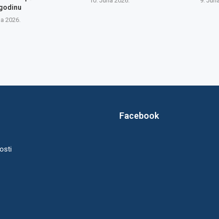
10. Juna 2026.
9. Jun
 godinu
na 2026.
Facebook
osti