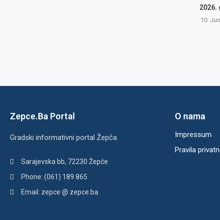
2026.
10. Ju
Zepce.Ba Portal
O nama
Impressum
Gradski informativni portal Žepča
Pravila privatn
Sarajevska bb, 72230 Žepče
Phone: (061) 189 865
Email: zepce @ zepce.ba