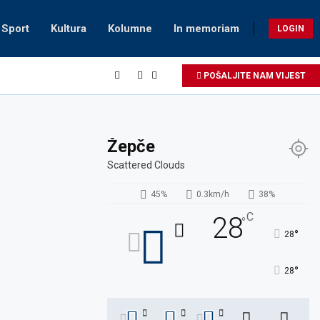
Sport
Kultura
Kolumne
In memoriam
LOGIN
POŠALJITE NAM VIJEST
Žepče
Scattered Clouds
45%
0.3km/h
38%
C
28
°
°
28
°
28