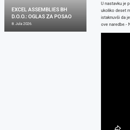
U nastavku je p
EXCEL ASSEMBLIES BH
ukoliko deset mu
D.O.O.: OGLAS ZA POSAO
istaknuvši da j
8. Jula 2026.
ove naredbe.- N