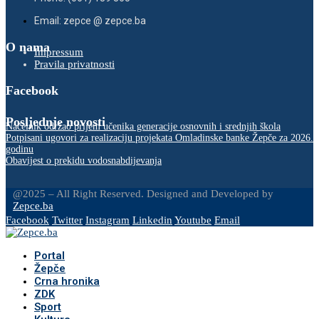
Email: zepce @ zepce.ba
O nama
Impressum
Pravila privatnosti
Facebook
Posljednje novosti
Načelnik održao prijem učenika generacije osnovnih i srednjih škola
Potpisani ugovori za realizaciju projekata Omladinske banke Žepče za 2026.
godinu
Obavijest o prekidu vodosnabdijevanja
@2025 – All Right Reserved. Designed and Developed by
Zepce.ba
Facebook
Twitter
Instagram
Linkedin
Youtube
Email
Portal
Žepče
Crna hronika
ZDK
Sport