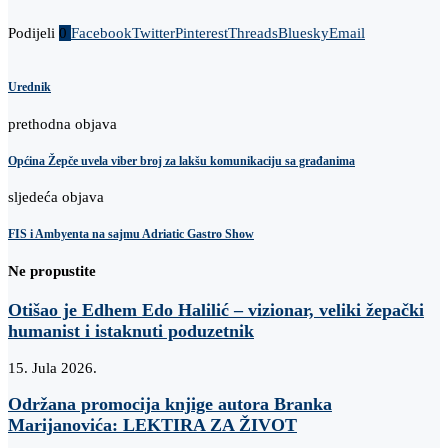
Podijeli
0
Facebook
Twitter
Pinterest
Threads
Bluesky
Email
Urednik
prethodna objava
Općina Žepče uvela viber broj za lakšu komunikaciju sa građanima
sljedeća objava
FIS i Ambyenta na sajmu Adriatic Gastro Show
Ne propustite
Otišao je Edhem Edo Halilić – vizionar, veliki žepački
humanist i istaknuti poduzetnik
15. Jula 2026.
Održana promocija knjige autora Branka
Marijanovića: LEKTIRA ZA ŽIVOT