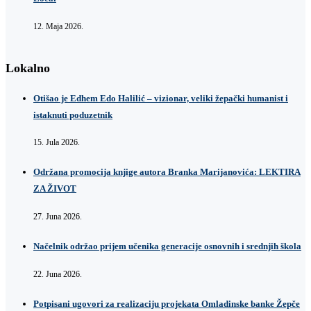
12. Maja 2026.
Lokalno
Otišao je Edhem Edo Halilić – vizionar, veliki žepački humanist i
istaknuti poduzetnik
15. Jula 2026.
Održana promocija knjige autora Branka Marijanovića: LEKTIRA
ZA ŽIVOT
27. Juna 2026.
Načelnik održao prijem učenika generacije osnovnih i srednjih škola
22. Juna 2026.
Potpisani ugovori za realizaciju projekata Omladinske banke Žepče