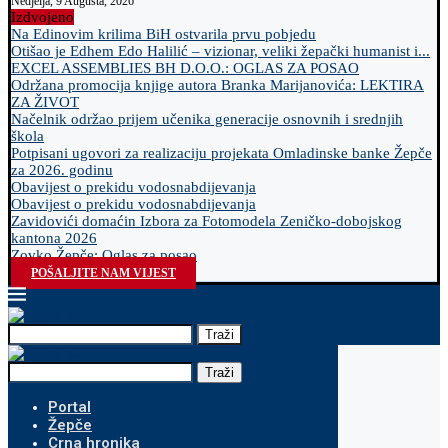
Nedjelja, 9 Augusta, 2026
Izdvojeno
Na Edinovim krilima BiH ostvarila prvu pobjedu
Otišao je Edhem Edo Halilić – vizionar, veliki žepački humanist i...
EXCEL ASSEMBLIES BH D.O.O.: OGLAS ZA POSAO
Održana promocija knjige autora Branka Marijanovića: LEKTIRA
ZA ŽIVOT
Načelnik održao prijem učenika generacije osnovnih i srednjih
škola
Potpisani ugovori za realizaciju projekata Omladinske banke Žepče
za 2026. godinu
Obavijest o prekidu vodosnabdijevanja
Obavijest o prekidu vodosnabdijevanja
Zavidovići domaćin Izbora za Fotomodela Zeničko-dobojskog
kantona 2026
Zovko Žepče: Oglas za posao
POŠALJITE NAM VIJEST
Traži
Traži
Portal
Žepče
Crna hronika