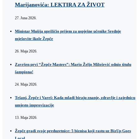
Marijanovića: LEKTIRA ZA ŽIVOT
27. Juna 2026.
Ministar Mušija upriličio prijem za uspješne učenike Srednje
mješovite škole Žepče
26. Maja 2026.
Završen prvi “Žepče Masters”: Mario Željo Milošević odnio titulu
šampiona!
24. Maja 2026.
Tešanj, Žepče i Vareš: Kada mladi biraju znanje, zdravlje i zajednicu
umjesto improvizacije
13. Maja 2026.
Žepče gradi svoje preduzetnice: 5 biznisa koji rastu uz BizUp Goes
Local