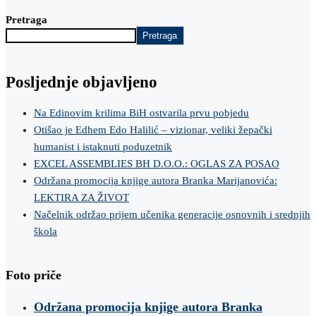
Pretraga
Pretraga
Posljednje objavljeno
Na Edinovim krilima BiH ostvarila prvu pobjedu
Otišao je Edhem Edo Halilić – vizionar, veliki žepački
humanist i istaknuti poduzetnik
EXCEL ASSEMBLIES BH D.O.O.: OGLAS ZA POSAO
Održana promocija knjige autora Branka Marijanovića:
LEKTIRA ZA ŽIVOT
Načelnik održao prijem učenika generacije osnovnih i srednjih
škola
Foto priče
Održana promocija knjige autora Branka