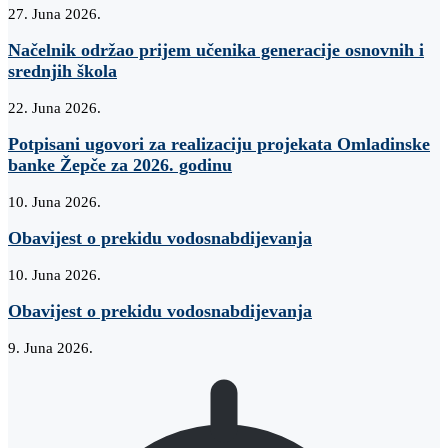
27. Juna 2026.
Načelnik održao prijem učenika generacije osnovnih i
srednjih škola
22. Juna 2026.
Potpisani ugovori za realizaciju projekata Omladinske
banke Žepče za 2026. godinu
10. Juna 2026.
Obavijest o prekidu vodosnabdijevanja
10. Juna 2026.
Obavijest o prekidu vodosnabdijevanja
9. Juna 2026.