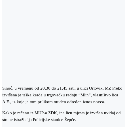
Sinoć, u vremenu od 20,30 do 21,45 sati, u ulici Orlovik, MZ Preko,
izvršena je teška krađa u trgovačku radnju “Mlin”, vlasništvo lica
A.E., iz koje je tom prilikom otuđen određen iznos novca.
Kako je rečeno iz MUP-a ZDK, ina licu mjesta je izvršen uviđaj od
strane istražitelja Policijske stanice Žepče.