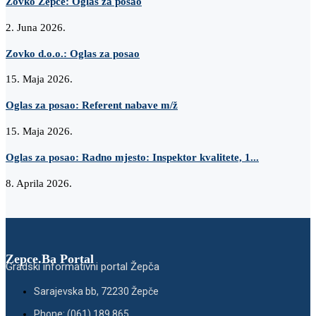
Zovko Žepče: Oglas za posao
2. Juna 2026.
Zovko d.o.o.: Oglas za posao
15. Maja 2026.
Oglas za posao: Referent nabave m/ž
15. Maja 2026.
Oglas za posao: Radno mjesto: Inspektor kvalitete, 1...
8. Aprila 2026.
Zepce.Ba Portal
Gradski informativni portal Žepča
Sarajevska bb, 72230 Žepče
Phone: (061) 189 865