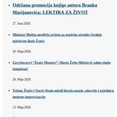
Održana promocija knjige autora Branka
Marijanovića: LEKTIRA ZA ŽIVOT
27. Juna 2026.
Ministar Mušija upriličio prijem za uspješne učenike Srednje
mješovite škole Žepče
26. Maja 2026.
Završen prvi “Žepče Masters”: Mario Željo Milošević odnio titulu
šampiona!
24. Maja 2026.
Tešanj, Žepče i Vareš: Kada mladi biraju znanje, zdravlje i zajednicu
umjesto improvizacije
13. Maja 2026.