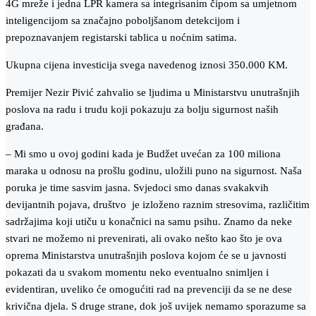
4G mreže i jedna LPR kamera sa integrisanim čipom sa umjetnom
inteligencijom sa značajno poboljšanom detekcijom i
prepoznavanjem registarski tablica u noćnim satima.
Ukupna cijena investicija svega navedenog iznosi 350.000 KM.
Premijer Nezir Pivić zahvalio se ljudima u Ministarstvu unutrašnjih
poslova na radu i trudu koji pokazuju za bolju sigurnost naših
građana.
– Mi smo u ovoj godini kada je Budžet uvećan za 100 miliona
maraka u odnosu na prošlu godinu, uložili puno na sigurnost. Naša
poruka je time sasvim jasna. Svjedoci smo danas svakakvih
devijantnih pojava, društvo je izloženo raznim stresovima, različitim
sadržajima koji utiču u konačnici na samu psihu. Znamo da neke
stvari ne možemo ni prevenirati, ali ovako nešto kao što je ova
oprema Ministarstva unutrašnjih poslova kojom će se u javnosti
pokazati da u svakom momentu neko eventualno snimljen i
evidentiran, uveliko će omogućiti rad na prevenciji da se ne dese
krivična djela. S druge strane, dok još uvijek nemamo sporazume sa