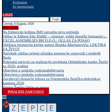
Kolumne
In memoriam
LOGIN
Traži
Četvrtak, 6 Augusta, 2026
Izdvojeno
Na Edinovim krilima BiH ostvarila prvu pobjedu
Otišao je Edhem Edo Halilić – vizionar, veliki žepački humanist i...
EXCEL ASSEMBLIES BH D.O.O.: OGLAS ZA POSAO
Održana promocija knjige autora Branka Marijanovića: LEKTIRA
ZA ŽIVOT
Načelnik održao prijem učenika generacije osnovnih i srednjih
škola
Potpisani ugovori za realizaciju projekata Omladinske banke Žepče
za 2026. godinu
Obavijest o prekidu vodosnabdijevanja
Obavijest o prekidu vodosnabdijevanja
Zavidovići domaćin Izbora za Fotomodela Zeničko-dobojskog
kantona 2026
Zovko Žepče: Oglas za posao
POŠALJITE NAM VIJEST