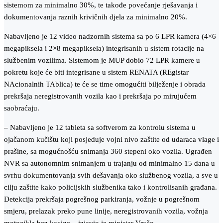
sistemom za minimalno 30%, te takođe povećanje rješavanja i
dokumentovanja raznih krivičnih djela za minimalno 20%.
Nabavljeno je 12 video nadzornih sistema sa po 6 LPR kamera (4×6
megapiksela i 2×8 megapiksela) integrisanih u sistem rotacije na
službenim vozilima. Sistemom je MUP dobio 72 LPR kamere u
pokretu koje će biti integrisane u sistem RENATA (REgistar
NAcionalnih TAblica) te će se time omogućiti bilježenje i obrada
prekršaja neregistrovanih vozila kao i prekršaja po mirujućem
saobraćaju.
– Nabavljeno je 12 tableta sa softverom za kontrolu sistema u
ojačanom kučištu koji posjeduje vojni nivo zaštite od udaraca vlage i
prašine, sa mogućnošću snimanja 360 stepeni oko vozila. Ugrađen
NVR sa autonomnim snimanjem u trajanju od minimalno 15 dana u
svrhu dokumentovanja svih dešavanja oko službenog vozila, a sve u
cilju zaštite kako policijskih službenika tako i kontrolisanih građana.
Detekcija prekršaja pogrešnog parkiranja, vožnje u pogrešnom
smjeru, prelazak preko pune linije, neregistrovanih vozila, vožnja