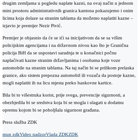
drugim zemljama u pogledu naplate kazni, na ovaj način u jednom
mini prostoru administrativnih granica kantona pokazujemo i onim
licima koja dolaze sa stranim tablama da možemo naplatiti kazne –
izjavio je premijer Nezir Pivić.
Premijer je objasnio da će se ići sa inicijativom da se sa višim
policijskim agencijama i na državnom nivou kao što je Granična
policija BiH da se uspostavi saradnja te u konačnici počnu
naplaćivati kazne stranim državljanima i osobama koje voze
automobile na stranim tablama. Na taj način bi se prilikom prelaska
granice, ako sistem prepozna automobil ili vozača da postoje kazne,
mogli naplatiti ih na licu mjesta preko bankovne kartice.
Bila bi to višestruka korist, prije svega, prevencije sigurnosti, a
obezbjedila bi se sredstva koja bi se mogla i ulagati u dodatnu
opremu kojom bi se poboljšala sigurnost građana.
Press služba ZDK
mup zdk
Video nadzor
Vlada ZDK
ZDK