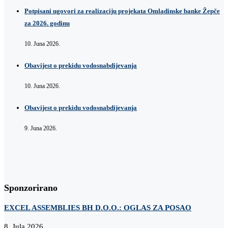
Potpisani ugovori za realizaciju projekata Omladinske banke Žepče
za 2026. godinu
10. Juna 2026.
Obavijest o prekidu vodosnabdijevanja
10. Juna 2026.
Obavijest o prekidu vodosnabdijevanja
9. Juna 2026.
Sponzorirano
EXCEL ASSEMBLIES BH D.O.O.: OGLAS ZA POSAO
8. Jula 2026.