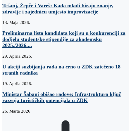
Tešanj, Žepče i Vareš: Kada mladi biraju znanje,
zdravlje i zajednicu umjesto improvizacije
13. Maja 2026.
Preliminarna lista kandidata koji su u konkurenciji za
dodjelu studentske stipendije za akademsku
2025./2026....
29. Aprila 2026.
U akciji suzbijanja rada na crno u ZDK zatečeno 18
stranih radnika
19. Aprila 2026.
Ministar Šabani obišao radove: Infrastruktura ključ
razvoja turističkih potencijala u ZDK
26. Marta 2026.