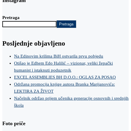
Instagram
Pretraga
Pretraga
Posljednje objavljeno
Na Edinovim krilima BiH ostvarila prvu pobjedu
Otišao je Edhem Edo Halilić – vizionar, veliki žepački
humanist i istaknuti poduzetnik
EXCEL ASSEMBLIES BH D.O.O.: OGLAS ZA POSAO
Održana promocija knjige autora Branka Marijanovića:
LEKTIRA ZA ŽIVOT
Načelnik održao prijem učenika generacije osnovnih i srednjih
škola
Foto priče