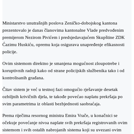
Ministarstvo unutrašnjih poslova Zeničko-dobojskog kantona
prezentovalo je danas članovima kantonalne Vlade predvođenim
premijerom Nezirom Pivićem i predsjedavajućem Skupštine ZDK
Ćazimu Huskiću, opremu koja osigurava unapređenje efikasnosti
policije.
Ovim sistemom direktno je smanjena mogućnost zloupotrebe i
koruptivnih radnji kako od strane policijskih službenika tako i od
kontrolisanih građana.
Čitav sistem je već u testnoj fazi omogućio rješavanje desetak
ozbiljnih krivičnih djela, te takođe povećao naplatu prekršaja po
svim parametrima iz oblasti bezbjednosti saobraćaja.
Prema riječima resornog ministra Emira Vrače, u konačnici se
očekuje povećanje nivoa naplate svih prekršaja registrovanih ovim
sistemom i svih ostalih nabrojanih sistema koji su uvezani ovim