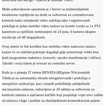
motocikla bez kacige – izjavio je ministar Vračo.
Među nabavljenom opremom je i Server sa mulimedijalnim
monitorom osjetljivim na dodir sa softverom za centralizovanu
kontrolu kako snimljenih video sadržaja tako i registrovanih
prekršaja te jedan mobilni video nadzor na kombi vozilu sa 1x PTZ
kamerom sa optičkim zumiranjem od 24 puta, 6 kamera ukupne
rezolucije od 48 megapiksela.
Ovaj sistem će biti korišten kao mobilna video nadzorna stanica
kojom će se olakšati praćenje događaji gdje prisustvuje veliki broj
ljudi (nogometne utakmice, koncerti, vjerske manifestacije i slično).
Takođe i ovaj sistem je uvezan na centralni server.
Kada je u pitanju IT sistem RENATA (REgistar NAcionalnih
TAblica) za automatsku obradu neregistrovanih i prekršaja u
mirujučem saobraćaju, kao i stranih prekršitelja zabilježenih
stacionarnim radarom, nabavljeno je 20 tableta sa softverom za
kontrolu sistema u ojačanom kučištu koji posjeduje vojni nivo zaštite
od udaraca vlage i prašine sa obezbjeđenom komunikaciom putem