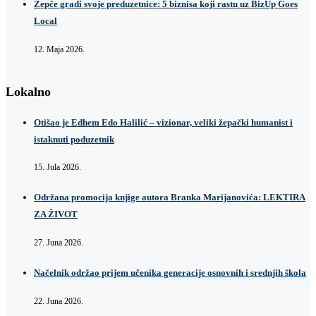
Žepče gradi svoje preduzetnice: 5 biznisa koji rastu uz BizUp Goes
Local
12. Maja 2026.
Lokalno
Otišao je Edhem Edo Halilić – vizionar, veliki žepački humanist i
istaknuti poduzetnik
15. Jula 2026.
Održana promocija knjige autora Branka Marijanovića: LEKTIRA
ZA ŽIVOT
27. Juna 2026.
Načelnik održao prijem učenika generacije osnovnih i srednjih škola
22. Juna 2026.