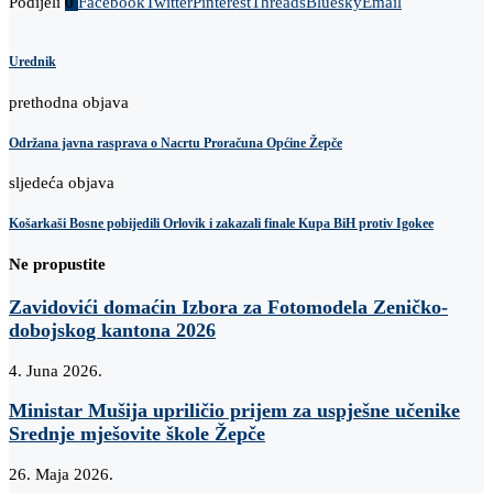
Podijeli
0
Facebook
Twitter
Pinterest
Threads
Bluesky
Email
Urednik
prethodna objava
Održana javna rasprava o Nacrtu Proračuna Općine Žepče
sljedeća objava
Košarkaši Bosne pobijedili Orlovik i zakazali finale Kupa BiH protiv Igokee
Ne propustite
Zavidovići domaćin Izbora za Fotomodela Zeničko-
dobojskog kantona 2026
4. Juna 2026.
Ministar Mušija upriličio prijem za uspješne učenike
Srednje mješovite škole Žepče
26. Maja 2026.