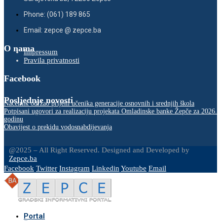
Phone: (061) 189 865
Email: zepce @ zepce.ba
O nama
Impressum
Pravila privatnosti
Facebook
Posljednje novosti
Načelnik održao prijem učenika generacije osnovnih i srednjih škola
Potpisani ugovori za realizaciju projekata Omladinske banke Žepče za 2026.
godinu
Obavijest o prekidu vodosnabdijevanja
@2025 – All Right Reserved. Designed and Developed by
Zepce.ba
Facebook
Twitter
Instagram
Linkedin
Youtube
Email
Portal