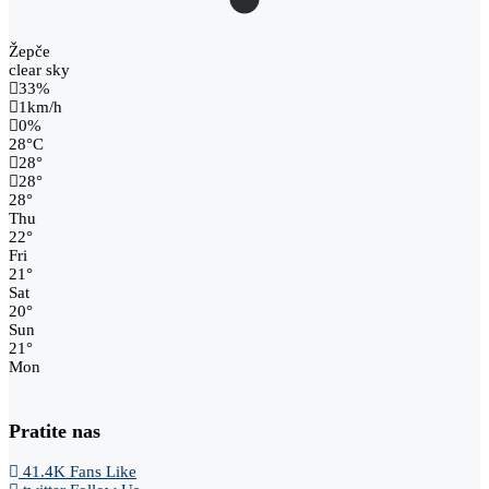
Žepče
clear sky
33%
1km/h
0%
28
°
C
28
°
28
°
28
°
Thu
22
°
Fri
21
°
Sat
20
°
Sun
21
°
Mon
Pratite nas
41.4K
Fans
Like