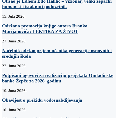
Otišao je Edhem Edo Halilić – vizionar, veliki žepački
humanist i istaknuti poduzetnik
15. Jula 2026.
Održana promocija knjige autora Branka
Marijanovića: LEKTIRA ZA ŽIVOT
27. Juna 2026.
Načelnik održao prijem učenika generacije osnovnih i
srednjih škola
22. Juna 2026.
Potpisani ugovori za realizaciju projekata Omladinske
banke Žepče za 2026. godinu
10. Juna 2026.
Obavijest o prekidu vodosnabdijevanja
10. Juna 2026.