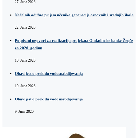
27. Juna 2026.
Načelnik održao prijem učenika generacije osnovnih i srednjih škola
22. Juna 2026.
Potpisani ugovori za realizaciju projekata Omladinske banke Žepče
za 2026. godinu
10. Juna 2026.
Obavijest o prekidu vodosnabdijevanja
10. Juna 2026.
Obavijest o prekidu vodosnabdijevanja
9. Juna 2026.