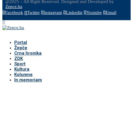
@2025 – All Right Reserved. Designed and Developed by
Zepce.ba
Facebook
Twitter
Instagram
Linkedin
Youtube
Email
Portal
Žepče
Crna hronika
ZDK
Sport
Kultura
Kolumne
In memoriam