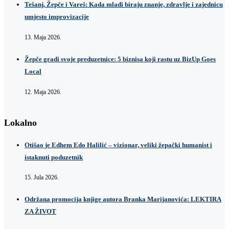
Tešanj, Žepče i Vareš: Kada mladi biraju znanje, zdravlje i zajednicu
umjesto improvizacije
13. Maja 2026.
Žepče gradi svoje preduzetnice: 5 biznisa koji rastu uz BizUp Goes
Local
12. Maja 2026.
Lokalno
Otišao je Edhem Edo Halilić – vizionar, veliki žepački humanist i
istaknuti poduzetnik
15. Jula 2026.
Održana promocija knjige autora Branka Marijanovića: LEKTIRA
ZA ŽIVOT