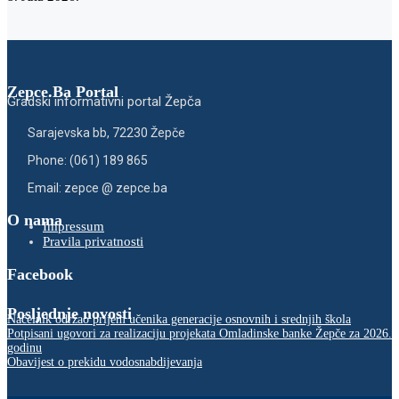
Zepce.Ba Portal
Gradski informativni portal Žepča
Sarajevska bb, 72230 Žepče
Phone: (061) 189 865
Email: zepce @ zepce.ba
O nama
Impressum
Pravila privatnosti
Facebook
Posljednje novosti
Načelnik održao prijem učenika generacije osnovnih i srednjih škola
Potpisani ugovori za realizaciju projekata Omladinske banke Žepče za 2026.
godinu
Obavijest o prekidu vodosnabdijevanja