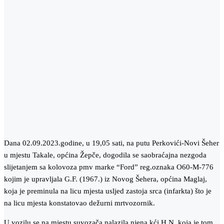
Dana 02.09.2023.godine, u 19,05 sati, na putu Perkovići-Novi Šeher
u mjestu Takale, općina Žepče, dogodila se saobraćajna nezgoda
slijetanjem sa kolovoza pmv marke “Ford” reg.oznaka O60-M-776
kojim je upravljala G.F. (1967.) iz Novog Šehera, općina Maglaj,
koja je preminula na licu mjesta usljed zastoja srca (infarkta) što je
na licu mjesta konstatovao dežurni mrtvozornik.
U vozilu se na mjestu suvozača nalazila njena kći H.N. koja je tom