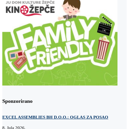
Sponzorirano
EXCEL ASSEMBLIES BH D.O.O.: OGLAS ZA POSAO
Z
8. Jula 2026.
2