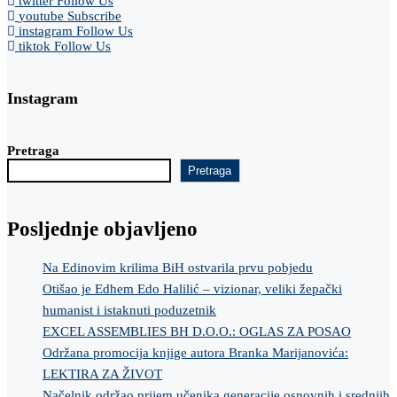
twitter
Follow Us
youtube
Subscribe
instagram
Follow Us
tiktok
Follow Us
Instagram
Pretraga
Pretraga
Posljednje objavljeno
Na Edinovim krilima BiH ostvarila prvu pobjedu
Otišao je Edhem Edo Halilić – vizionar, veliki žepački
humanist i istaknuti poduzetnik
EXCEL ASSEMBLIES BH D.O.O.: OGLAS ZA POSAO
Održana promocija knjige autora Branka Marijanovića:
LEKTIRA ZA ŽIVOT
Načelnik održao prijem učenika generacije osnovnih i srednjih