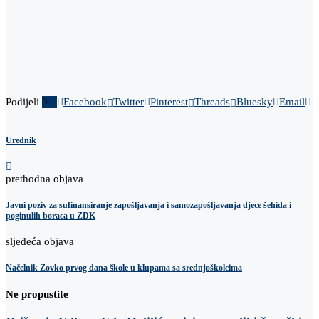
Podijeli
0
Facebook
Twitter
Pinterest
Threads
Bluesky
Email
Urednik
prethodna objava
Javni poziv za sufinansiranje zapošljavanja i samozapošljavanja djece šehida i
poginulih boraca u ZDK
sljedeća objava
Načelnik Zovko prvog dana škole u klupama sa srednjoškolcima
Ne propustite