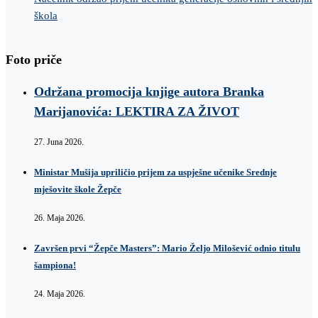
škola
Foto priče
Održana promocija knjige autora Branka
Marijanovića: LEKTIRA ZA ŽIVOT
27. Juna 2026.
Ministar Mušija upriličio prijem za uspješne učenike Srednje
mješovite škole Žepče
26. Maja 2026.
Završen prvi “Žepče Masters”: Mario Željo Milošević odnio titulu
šampiona!
24. Maja 2026.