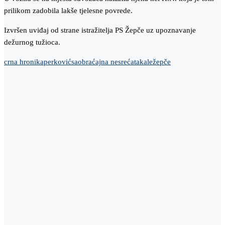
prilikom zadobila lakše tjelesne povrede.
Izvršen uviđaj od strane istražitelja PS Žepče uz upoznavanje
dežurnog tužioca.
crna hronika
perković
saobraćajna nesreća
takale
žepče