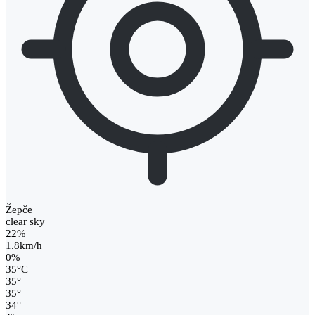
Žepče
clear sky
22%
1.8km/h
0%
35
°
C
35
°
35
°
34
°