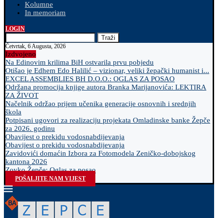
Kolumne
In memoriam
LOGIN
Traži
Četvrtak, 6 Augusta, 2026
Izdvojeno
Na Edinovim krilima BiH ostvarila prvu pobjedu
Otišao je Edhem Edo Halilić – vizionar, veliki žepački humanist i...
EXCEL ASSEMBLIES BH D.O.O.: OGLAS ZA POSAO
Održana promocija knjige autora Branka Marijanovića: LEKTIRA
ZA ŽIVOT
Načelnik održao prijem učenika generacije osnovnih i srednjih
škola
Potpisani ugovori za realizaciju projekata Omladinske banke Žepče
za 2026. godinu
Obavijest o prekidu vodosnabdijevanja
Obavijest o prekidu vodosnabdijevanja
Zavidovići domaćin Izbora za Fotomodela Zeničko-dobojskog
kantona 2026
Zovko Žepče: Oglas za posao
POŠALJITE NAM VIJEST