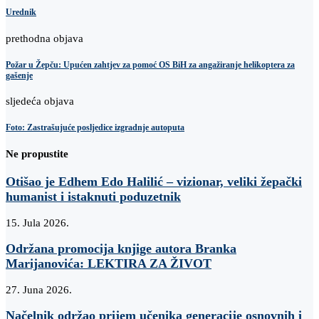
Urednik
prethodna objava
Požar u Žepču: Upućen zahtjev za pomoć OS BiH za angažiranje helikoptera za
gašenje
sljedeća objava
Foto: Zastrašujuće posljedice izgradnje autoputa
Ne propustite
Otišao je Edhem Edo Halilić – vizionar, veliki žepački
humanist i istaknuti poduzetnik
15. Jula 2026.
Održana promocija knjige autora Branka
Marijanovića: LEKTIRA ZA ŽIVOT
27. Juna 2026.
Načelnik održao prijem učenika generacije osnovnih i