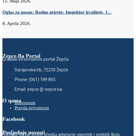
15. Maja 2026.
Oglas za posao: Radno mjesto: Inspektor kvalitete, 1...
8. Aprila 2026.
Zepce.Ba Portal
Gradski informativni portal Žepča
Sarajevska bb, 72230 Žepče
Phone: (061) 189 865
Email: zepce @ zepce.ba
O nama
Impressum
Pravila privatnosti
Facebook
Posljednje novosti
Načelnik održao prijem učenika generacije osnovnih i srednjih škola