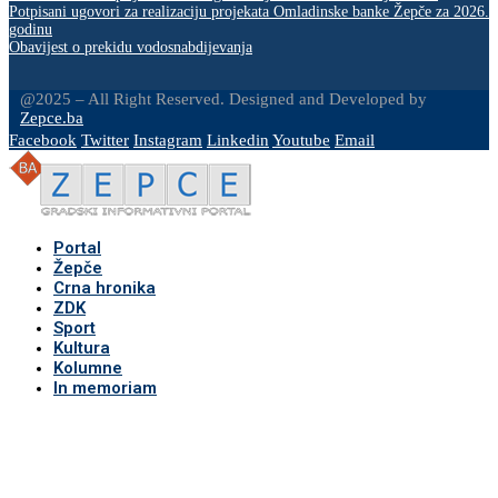
Potpisani ugovori za realizaciju projekata Omladinske banke Žepče za 2026.
godinu
Obavijest o prekidu vodosnabdijevanja
@2025 – All Right Reserved. Designed and Developed by
Zepce.ba
Facebook
Twitter
Instagram
Linkedin
Youtube
Email
Portal
Žepče
Crna hronika
ZDK
Sport
Kultura
Kolumne
In memoriam