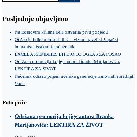
Posljednje objavljeno
Na Edinovim krilima BiH ostvarila prvu pobjedu
Otišao je Edhem Edo Halilić – vizionar, veliki žepački
humanist i istaknuti poduzetnik
EXCEL ASSEMBLIES BH D.O.O.: OGLAS ZA POSAO
Održana promocija knjige autora Branka Marijanovića:
LEKTIRA ZA ŽIVOT
Načelnik održao prijem učenika generacije osnovnih i srednjih
škola
Foto priče
Održana promocija knjige autora Branka
Marijanovića: LEKTIRA ZA ŽIVOT