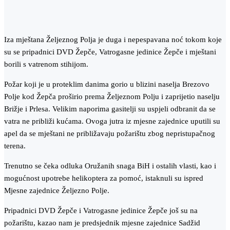
Iza mještana Željeznog Polja je duga i nepespavana noć tokom koje
su se pripadnici DVD Žepče, Vatrogasne jedinice Žepče i mještani
borili s vatrenom stihijom.
Požar koji je u proteklim danima gorio u blizini naselja Brezovo
Polje kod Žepča proširio prema Željeznom Polju i zaprijetio naselju
Brižje i Prlesa. Velikim naporima gasitelji su uspjeli odbranit da se
vatra ne približi kućama. Ovoga jutra iz mjesne zajednice uputili su
apel da se mještani ne približavaju požarištu zbog nepristupačnog
terena.
Trenutno se čeka odluka Oružanih snaga BiH i ostalih vlasti, kao i
mogućnost upotrebe helikoptera za pomoć, istaknuli su ispred
Mjesne zajednice Željezno Polje.
Pripadnici DVD Žepče i Vatrogasne jedinice Žepče još su na
požarištu, kazao nam je predsjednik mjesne zajednice Sadžid