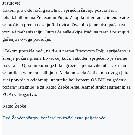
Jusufović.
Tokom protekle noći gasitelji su spriječili širenje požara I isti
lokalizirali prema Željeznom Polju. Zbog konfiguracije terena vatre
se proširila prema naselju Rakovica. Ovaj dio je nepristupačan za
vozila i mehanizaciju. Jutros će naše ekipe izaći na teren i pristupiti
gašenju i ovoga područja.
“Tokom protekle noći, na djelu prema Brezovom Polju spriječeno je
širenje požara prema Lovačkoj kući. Također, spriječeno je širenje
požara na Ograjini kojim je bila ugrožena jedna vikendica. 25 ljudi
se borilo s vatrenom stihijom. Nadamo se da će tijekom ovoga jutra
stići potvrda o odobrenju upotrebe helikoptera OS BIH za gašenje
požara” istaknuo je za Radio Žepče Amel Ahmić stručni suradnik za
ZOP i vatrogastvo.
Radio Žepče
Dvd Žepče
požar
pvj žepče
rakovica
željezno polje
žepče