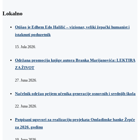
Lokalno
Otišao je Edhem Edo Halilić – vizionar, veliki žepački humanist i
istaknuti poduzetnik
15. Jula 2026.
Održana promocija knjige autora Branka Marijanovića: LEKTIRA
ZA ŽIVOT
27. Juna 2026.
Načelnik održao prijem učenika generacije osnovnih i srednjih škola
22. Juna 2026.
Potpisani ugovori za realizaciju projekata Omladinske banke Žepče
za 2026. godinu
10. Juna 2026.