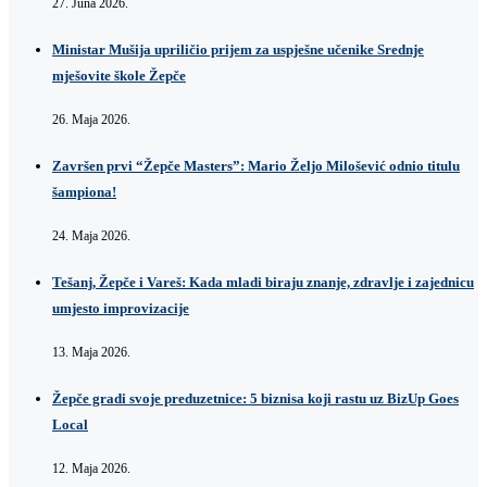
27. Juna 2026.
Ministar Mušija upriličio prijem za uspješne učenike Srednje
mješovite škole Žepče
26. Maja 2026.
Završen prvi “Žepče Masters”: Mario Željo Milošević odnio titulu
šampiona!
24. Maja 2026.
Tešanj, Žepče i Vareš: Kada mladi biraju znanje, zdravlje i zajednicu
umjesto improvizacije
13. Maja 2026.
Žepče gradi svoje preduzetnice: 5 biznisa koji rastu uz BizUp Goes
Local
12. Maja 2026.