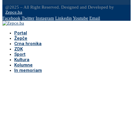
@2025 – All Right Reserved. Designed and Developed by
Zepce.ba
Facebook
Twitter
Instagram
Linkedin
Youtube
Email
Portal
Žepče
Crna hronika
ZDK
Sport
Kultura
Kolumne
In memoriam