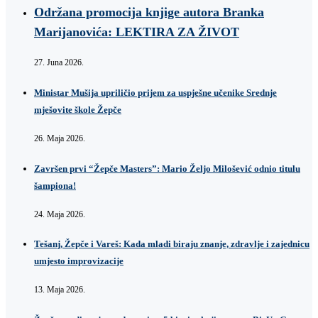
Održana promocija knjige autora Branka
Marijanovića: LEKTIRA ZA ŽIVOT
27. Juna 2026.
Ministar Mušija upriličio prijem za uspješne učenike Srednje
mješovite škole Žepče
26. Maja 2026.
Završen prvi “Žepče Masters”: Mario Željo Milošević odnio titulu
šampiona!
24. Maja 2026.
Tešanj, Žepče i Vareš: Kada mladi biraju znanje, zdravlje i zajednicu
umjesto improvizacije
13. Maja 2026.