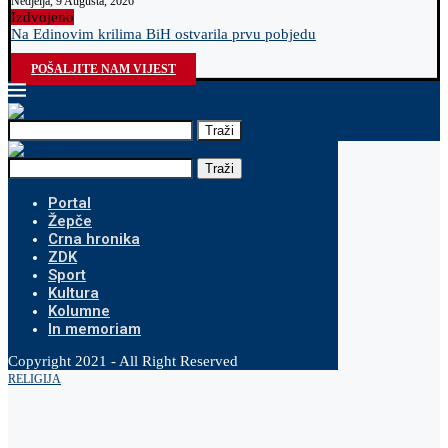
Nedjelja, 9 Augusta, 2026
Izdvojeno
Na Edinovim krilima BiH ostvarila prvu pobjedu
O
POŠALJITE NAM VIJEST
Traži
Traži
Portal
Žepče
Crna hronika
ZDK
Sport
Kultura
Kolumne
In memoriam
Copyright 2021 - All Right Reserved
RELIGIJA