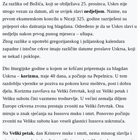
Za razliku od Božića, koji se obilježava 25. prosinca, Uskrs nije
strogo vezan za datum, ali se uvijek slavi
nedjeljom
. Naime, na
prvom ekumenskom koncilu u Niceji 325. godine razriješeni su
prijepori oko datiranja tog blagdana. Određeno je da se Uskrs slavi u
nedjelju nakon prvog punog mjeseca – uštapa.
Zbog razlike u upotrebi gregorijanskog i julijanskog kalendara
zapadne i istočne crkve imaju različite datume proslave Uskrsa, koji
se nekad i poklope.
Dio liturgijske godine u kojem se kršćani pripremaju za blagdan
Uskrsa –
korizma
, traje 40 dana, a počinje na Pepelnicu. U tom
razdoblju vjernike se poziva na pokoru kroz molitvu, post i dobra
djela. Korizma završava na Veliki četvrtak, koji uz Veliki petak i
Veliku subotu čini vazmeno trodnevlje. U većini zemalja diljem
Europe crkvena zvona prestaju zvoniti na Veliki četvrtak. Ona
miruju u znak sjećanja na Isusovu muku i smrt. Ponovno počinju
zvoniti na Veliku subotu kao veseli glasnici Isusova uskrsnuća.
Na
Veliki petak
, dan Kristove muke i smrti, nema misnog slavlja i