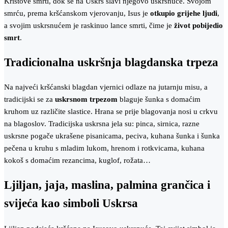
Kristove smrti, dok se na Uskrs slavi njegovo uskrsnuće. Svojom
smrću, prema kršćanskom vjerovanju, Isus je
otkupio grijehe ljudi
,
a svojim uskrsnućem je raskinuo lance smrti, čime je
život pobijedio
smrt
.
Tradicionalna uskršnja blagdanska trpeza
Na najveći kršćanski blagdan vjernici odlaze na jutarnju misu, a
tradicijski se za
uskrsnom trpezom
blaguje šunka s domaćim
kruhom uz različite slastice. Hrana se prije blagovanja nosi u crkvu
na blagoslov. Tradicijska uskrsna jela su: pinca, sirnica, razne
uskrsne pogače ukrašene pisanicama, peciva, kuhana šunka i šunka
pečena u kruhu s mladim lukom, hrenom i rotkvicama, kuhana
kokoš s domaćim rezancima, kuglof, rožata…
Ljiljan, jaja, maslina, palmina grančica i
svijeća kao simboli Uskrsa