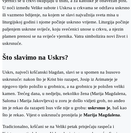
vjernici se u crkvi okupljaju u tišini, a za katolike je obavezan post.
U noći između Velike subote i Uskrsa u crkvama se održava uskrsno
ili vazmeno bdijenje, na kojem se slavi najvažnija sveta misa u
liturgijskoj godini i njome počinje uskrsno vrijeme. Liturgija počinje
paljenjem uskrsne svijeće, koju svećenici unose u crkvu, a njezin
plamen prenosi se na svijeće vjernika. Vatra simbolizira novi život i
uskrsnuće.
Što slavimo na Uskrs?
Uskrs, najveći kršćanski blagdan, slavi se u spomen na Isusovo
uskrsnuće: nakon što je Krist bio razapet, Josip iz Arimateje je
njegovo tijelo položio u grobnicu, a na grobnicu je položen veliki
kamen. Trećeg dana, u nedjelju, nekoliko žena (Marija Magdalena,
Saloma i Marija Jakovljeva) u zoru je došlo vidjeti grob, no anđeo
im je rekao da razapeti Isus više nije u grobu:
uskrsnuo je
, baš kao
što je rekao. Vijest o uskrsnuću pronijela je
Marija Magdalena
.
Tradicionalno, kršćani se na Veliki petak prisjećaju raspeća i