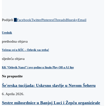
Podijeli
0
Facebook
Twitter
Pinterest
Threads
Bluesky
Email
Urednik
prethodna objava
Večeras svi u KŠC – Orlovik vas treba!
sljedeća objava
KK “Orlovik Nansi” i ove godine u finalu Play-Off-a A1 lige
Ne propustite
Še'erska tucijada: Uskrsno slavlje u Novom Šeheru
6. Aprila 2026.
Sestre milosrdnice u Banjoj Luci i Žepču organizirale