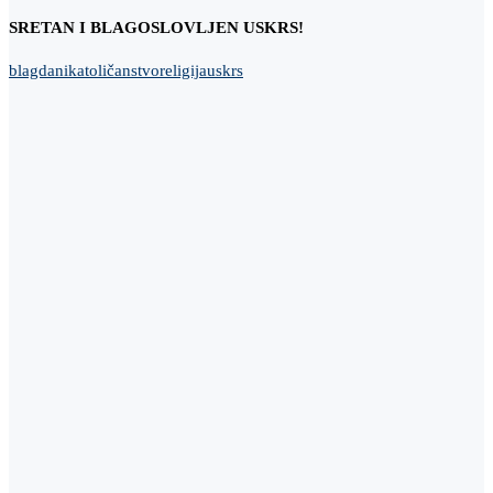
SRETAN I BLAGOSLOVLJEN USKRS!
blagdani
katoličanstvo
religija
uskrs