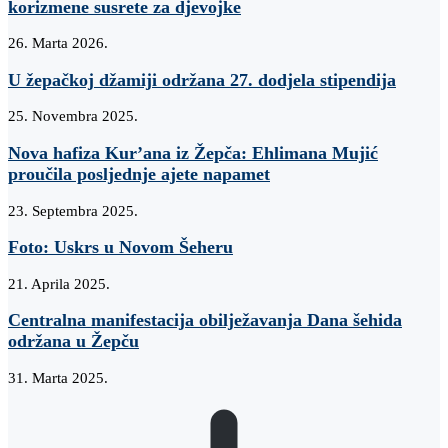
korizmene susrete za djevojke
26. Marta 2026.
U žepačkoj džamiji održana 27. dodjela stipendija
25. Novembra 2025.
Nova hafiza Kur’ana iz Žepča: Ehlimana Mujić
proučila posljednje ajete napamet
23. Septembra 2025.
Foto: Uskrs u Novom Šeheru
21. Aprila 2025.
Centralna manifestacija obilježavanja Dana šehida
održana u Žepču
31. Marta 2025.