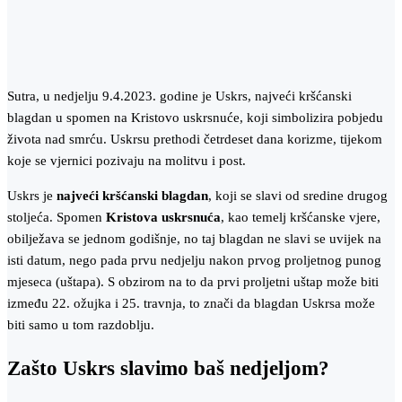
Sutra, u nedjelju 9.4.2023. godine je Uskrs, najveći kršćanski
blagdan u spomen na Kristovo uskrsnuće, koji simbolizira pobjedu
života nad smrću. Uskrsu prethodi četrdeset dana korizme, tijekom
koje se vjernici pozivaju na molitvu i post.
Uskrs je
najveći kršćanski blagdan
, koji se slavi od sredine drugog
stoljeća. Spomen
Kristova uskrsnuća
, kao temelj kršćanske vjere,
obilježava se jednom godišnje, no taj blagdan ne slavi se uvijek na
isti datum, nego pada prvu nedjelju nakon prvog proljetnog punog
mjeseca (uštapa). S obzirom na to da prvi proljetni uštap može biti
između 22. ožujka i 25. travnja, to znači da blagdan Uskrsa može
biti samo u tom razdoblju.
Zašto Uskrs slavimo baš nedjeljom?