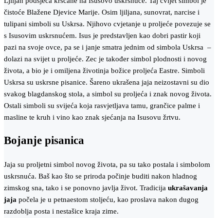
Ljiljan podsjeća kršćane na Isusovo uskrsnuće. Taj cvijet simbol je
čistoće Blažene Djevice Marije. Osim ljiljana, sunovrat, narcise i
tulipani simboli su Uskrsa. Njihovo cvjetanje u proljeće povezuje se
s Isusovim uskrsnućem. Isus je predstavljen kao dobri pastir koji
pazi na svoje ovce, pa se i janje smatra jednim od simbola Uskrsa –
dolazi na svijet u proljeće. Zec je također simbol plodnosti i novog
života, a bio je i omiljena životinja božice proljeća Eastre. Simboli
Uskrsa su uskrsne pisanice. Šareno ukrašena jaja neizostavni su dio
svakog blagdanskog stola, a simbol su proljeća i znak novog života.
Ostali simboli su svijeća koja rasvjetljava tamu, grančice palme i
masline te kruh i vino kao znak sjećanja na Isusovu žrtvu.
Bojanje pisanica
Jaja su proljetni simbol novog života, pa su tako postala i simbolom
uskrsnuća. Baš kao što se priroda počinje buditi nakon hladnog
zimskog sna, tako i se ponovno javlja život. Tradicija
ukrašavanja
jaja
počela je u petnaestom stoljeću, kao proslava nakon dugog
razdoblja posta i nestašice kraja zime.