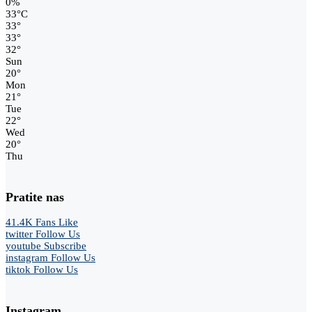
0%
33
°
C
33
°
33
°
32
°
Sun
20
°
Mon
21
°
Tue
22
°
Wed
20
°
Thu
Pratite nas
41.4K
Fans
Like
twitter
Follow Us
youtube
Subscribe
instagram
Follow Us
tiktok
Follow Us
Instagram