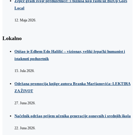
Žepče gradi svoje preduzetnice: 5 biznisa koji rastu uz BizUp Goes
Local
12. Maja 2026.
Lokalno
Otišao je Edhem Edo Halilić – vizionar, veliki žepački humanist i
istaknuti poduzetnik
15. Jula 2026.
Održana promocija knjige autora Branka Marijanovića: LEKTIRA
ZA ŽIVOT
27. Juna 2026.
Načelnik održao prijem učenika generacije osnovnih i srednjih škola
22. Juna 2026.