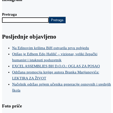
Pretraga
Pretraga
Posljednje objavljeno
Na Edinovim krilima BiH ostvarila prvu pobjedu
Otišao je Edhem Edo Halilić – vizionar, veliki žepački
humanist i istaknuti poduzetnik
EXCEL ASSEMBLIES BH D.O.O.: OGLAS ZA POSAO
Održana promocija knjige autora Branka Marijanovića:
LEKTIRA ZA ŽIVOT
Načelnik održao prijem učenika generacije osnovnih i srednjih
škola
Foto priče