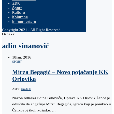
ZDK
Sport
Kultura
Kolumne
In memoriam
Copyright 2021 - All Right Reserved
Oznaka:
adin sinanović
18
jan, 2016
SPORT
Mirza Begagić – Novo pojačanje KK
Orlovika
Autor:
Urednik
Nakon odlaska Edina Brkovića, Uprava KK Orlovik Žepče je
odlučila da angažuje Mirzu Begagića, igrača koji je ponikao u
Čelikovoj školi košarke. …