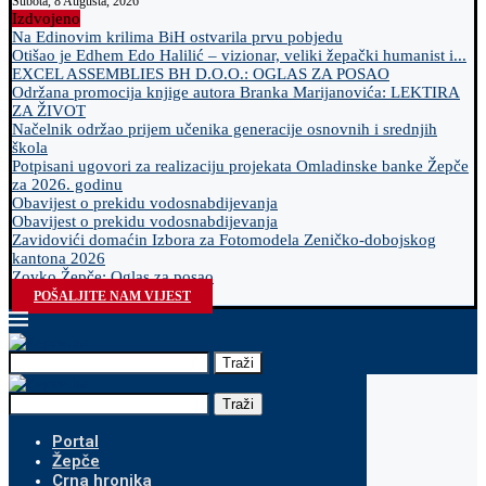
Subota, 8 Augusta, 2026
Izdvojeno
Na Edinovim krilima BiH ostvarila prvu pobjedu
Otišao je Edhem Edo Halilić – vizionar, veliki žepački humanist i...
EXCEL ASSEMBLIES BH D.O.O.: OGLAS ZA POSAO
Održana promocija knjige autora Branka Marijanovića: LEKTIRA
ZA ŽIVOT
Načelnik održao prijem učenika generacije osnovnih i srednjih
škola
Potpisani ugovori za realizaciju projekata Omladinske banke Žepče
za 2026. godinu
Obavijest o prekidu vodosnabdijevanja
Obavijest o prekidu vodosnabdijevanja
Zavidovići domaćin Izbora za Fotomodela Zeničko-dobojskog
kantona 2026
Zovko Žepče: Oglas za posao
POŠALJITE NAM VIJEST
Traži
Traži
Portal
Žepče
Crna hronika