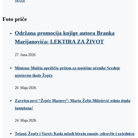
Foto priče
Održana promocija knjige autora Branka
Marijanovića: LEKTIRA ZA ŽIVOT
27. Juna 2026.
Ministar Mušija upriličio prijem za uspješne učenike Srednje
mješovite škole Žepče
26. Maja 2026.
Završen prvi “Žepče Masters”: Mario Željo Milošević odnio titulu
šampiona!
24. Maja 2026.
Tešanj, Žepče i Vareš: Kada mladi biraju znanje, zdravlje i zajednicu