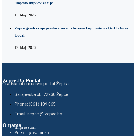
umjesto improvizacije
13. Maja 2026.
Žepče gradi svoje preduzetnice: 5 biznisa koji rastu uz BizUp Goes
Local
12. Maja 2026.
Zepce.Ba Portal
Gradski informativni portal Žepča
Sarajevska bb, 72230 Žepče
Phone: (061) 189 865
Email: zepce @ zepce.ba
O nama
Impressum
Pravila privatnosti