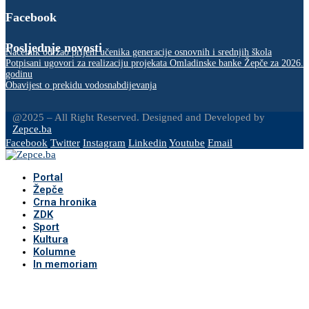
Facebook
Posljednje novosti
Načelnik održao prijem učenika generacije osnovnih i srednjih škola
Potpisani ugovori za realizaciju projekata Omladinske banke Žepče za 2026.
godinu
Obavijest o prekidu vodosnabdijevanja
@2025 – All Right Reserved. Designed and Developed by
Zepce.ba
Facebook
Twitter
Instagram
Linkedin
Youtube
Email
Portal
Žepče
Crna hronika
ZDK
Sport
Kultura
Kolumne
In memoriam