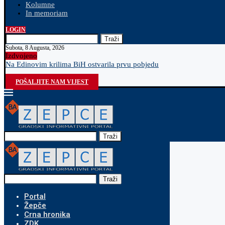
Kolumne
In memoriam
LOGIN
Traži
Subota, 8 Augusta, 2026
Izdvojeno
Na Edinovim krilima BiH ostvarila prvu pobjedu
POŠALJITE NAM VIJEST
Traži
Traži
Portal
Žepče
Crna hronika
ZDK