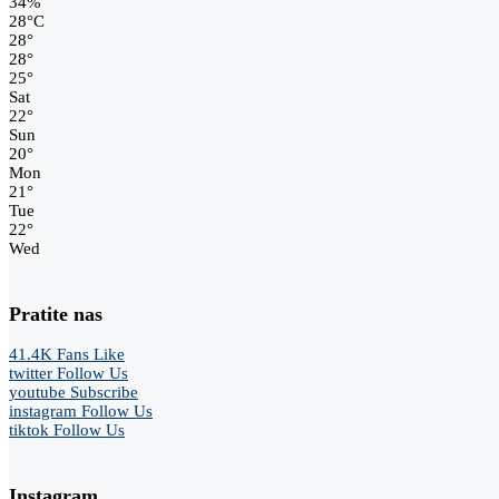
34%
28
°
C
28
°
28
°
25
°
Sat
22
°
Sun
20
°
Mon
21
°
Tue
22
°
Wed
Pratite nas
41.4K
Fans
Like
twitter
Follow Us
youtube
Subscribe
instagram
Follow Us
tiktok
Follow Us
Instagram