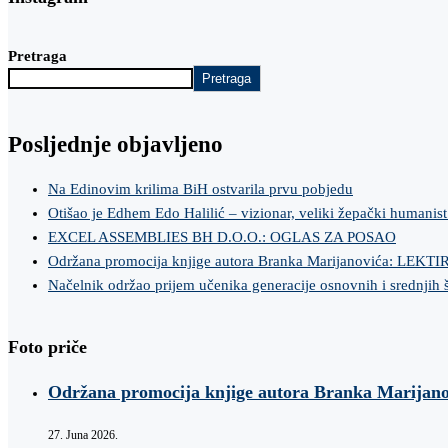
Pretraga
Pretraga
Posljednje objavljeno
Na Edinovim krilima BiH ostvarila prvu pobjedu
Otišao je Edhem Edo Halilić – vizionar, veliki žepački humanist
EXCEL ASSEMBLIES BH D.O.O.: OGLAS ZA POSAO
Održana promocija knjige autora Branka Marijanovića: LEKT
Načelnik održao prijem učenika generacije osnovnih i srednjih 
Foto priče
Održana promocija knjige autora Branka Marij
27. Juna 2026.