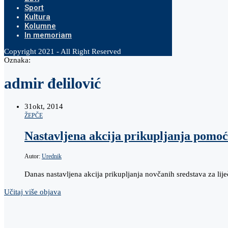
Sport
Kultura
Kolumne
In memoriam
Copyright 2021 - All Right Reserved
Oznaka:
admir đelilović
31
okt, 2014
ŽEPČE
Nastavljena akcija prikupljanja pomoći
Autor:
Urednik
Danas nastavljena akcija prikupljanja novčanih sredstava za lij
Učitaj više objava