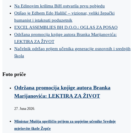
Na Edinovim krilima BiH ostvarila prvu pobjedu
Otišao je Edhem Edo Halilić – vizionar, veliki žepački
humanist i istaknuti poduzetnik
EXCEL ASSEMBLIES BH D.O.O.: OGLAS ZA POSAO
Održana promocija knjige autora Branka Marijanovića:
LEKTIRA ZA ŽIVOT
Načelnik održao prijem učenika generacije osnovnih i srednjih
škola
Foto priče
Održana promocija knjige autora Branka
Marijanovića: LEKTIRA ZA ŽIVOT
27. Juna 2026.
Ministar Mušija upriličio prijem za uspješne učenike Srednje
mješovite škole Žepče