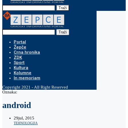
Traži
Traži
Portal
Žepče
Crna hronika
ZDK
Sport
Kultura
Kolumne
In memoriam
Copyright 2021 - All Right Reserved
Oznaka:
android
29
jul, 2015
TEHNOLOGIJA