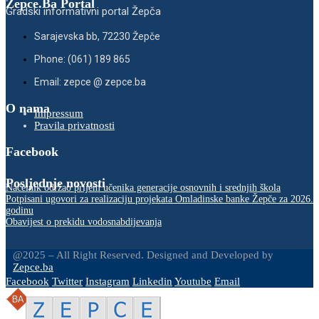
Zepce.Ba Portal
Gradski informativni portal Žepča
Sarajevska bb, 72230 Žepče
Phone: (061) 189 865
Email: zepce @ zepce.ba
O nama
Impressum
Pravila privatnosti
Facebook
Posljednje novosti
Načelnik održao prijem učenika generacije osnovnih i srednjih škola
Potpisani ugovori za realizaciju projekata Omladinske banke Žepče za 2026.
godinu
Obavijest o prekidu vodosnabdijevanja
@2025 – All Right Reserved. Designed and Developed by
Zepce.ba
Facebook
Twitter
Instagram
Linkedin
Youtube
Email