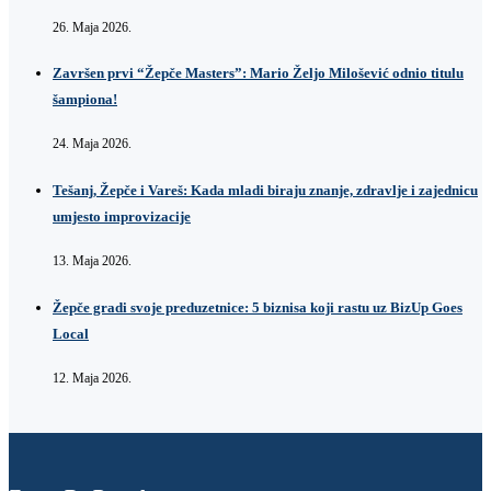
26. Maja 2026.
Završen prvi “Žepče Masters”: Mario Željo Milošević odnio titulu
šampiona!
24. Maja 2026.
Tešanj, Žepče i Vareš: Kada mladi biraju znanje, zdravlje i zajednicu
umjesto improvizacije
13. Maja 2026.
Žepče gradi svoje preduzetnice: 5 biznisa koji rastu uz BizUp Goes
Local
12. Maja 2026.