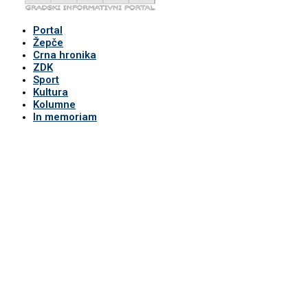
Portal
Žepče
Crna hronika
ZDK
Sport
Kultura
Kolumne
In memoriam