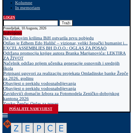
Kolumne
In memoriam
LOGIN
Traži
Ponedjeljak, 10 Augusta, 2026
Izdvojeno
Na Edinovim krilima BiH ostvarila prvu pobjedu
Otišao je Edhem Edo Halilić – vizionar, veliki žepački humanist i...
EXCEL ASSEMBLIES BH D.O.O.: OGLAS ZA POSAO
Održana promocija knjige autora Branka Marijanovića: LEKTIRA
ZA ŽIVOT
Načelnik održao prijem učenika generacije osnovnih i srednjih
škola
Potpisani ugovori za realizaciju projekata Omladinske banke Žepče
za 2026. godinu
Obavijest o prekidu vodosnabdijevanja
Obavijest o prekidu vodosnabdijevanja
Zavidovići domaćin Izbora za Fotomodela Zeničko-dobojskog
kantona 2026
Zovko Žepče: Oglas za posao
POŠALJITE NAM VIJEST