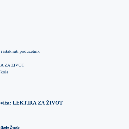
 i istaknuti poduzetnik
IRA ZA ŽIVOT
škola
anovića: LEKTIRA ZA ŽIVOT
 škole Žepče