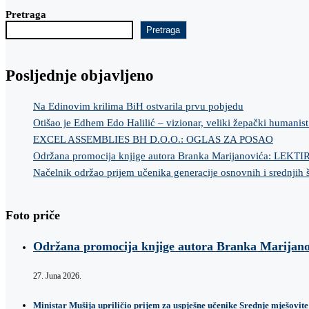
Pretraga
Pretraga
Posljednje objavljeno
Na Edinovim krilima BiH ostvarila prvu pobjedu
Otišao je Edhem Edo Halilić – vizionar, veliki žepački humanist
EXCEL ASSEMBLIES BH D.O.O.: OGLAS ZA POSAO
Održana promocija knjige autora Branka Marijanovića: LEKT
Načelnik održao prijem učenika generacije osnovnih i srednjih 
Foto priče
Održana promocija knjige autora Branka Marij
27. Juna 2026.
Ministar Mušija upriličio prijem za uspješne učenike Srednje mješovite