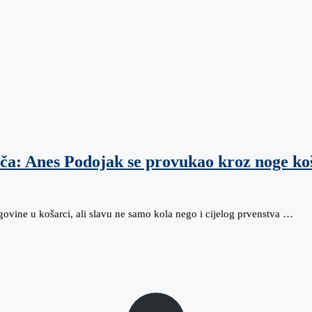
epča: Anes Podojak se provukao kroz noge k
egovine u košarci, ali slavu ne samo kola nego i cijelog prvenstva …