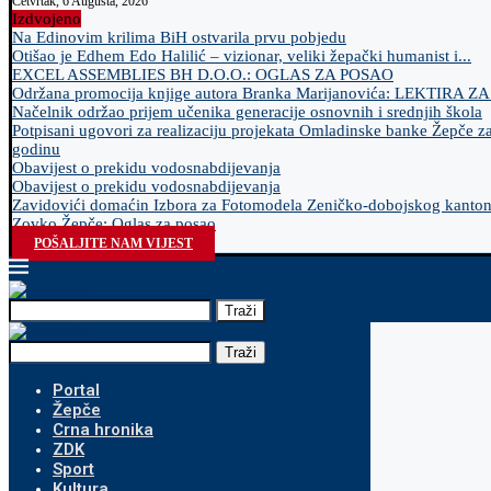
Četvrtak, 6 Augusta, 2026
Izdvojeno
Na Edinovim krilima BiH ostvarila prvu pobjedu
Otišao je Edhem Edo Halilić – vizionar, veliki žepački humanist i...
EXCEL ASSEMBLIES BH D.O.O.: OGLAS ZA POSAO
Održana promocija knjige autora Branka Marijanovića: LEKTIRA Z
Načelnik održao prijem učenika generacije osnovnih i srednjih škola
Potpisani ugovori za realizaciju projekata Omladinske banke Žepče z
godinu
Obavijest o prekidu vodosnabdijevanja
Obavijest o prekidu vodosnabdijevanja
Zavidovići domaćin Izbora za Fotomodela Zeničko-dobojskog kanto
Zovko Žepče: Oglas za posao
POŠALJITE NAM VIJEST
Traži
Traži
Portal
Žepče
Crna hronika
ZDK
Sport
Kultura