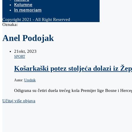
Kolumne
In memoriam
Copyright 2021 - All Right Reserved
Oznaka:
Anel Podojak
21
okt, 2023
SPORT
Košarkaški potez stoljeća dolazi iz Ž
Autor:
Urednik
Odigrana su četiri duela trećeg kola Premijer lige Bosne i Herc
Učitaj više objava