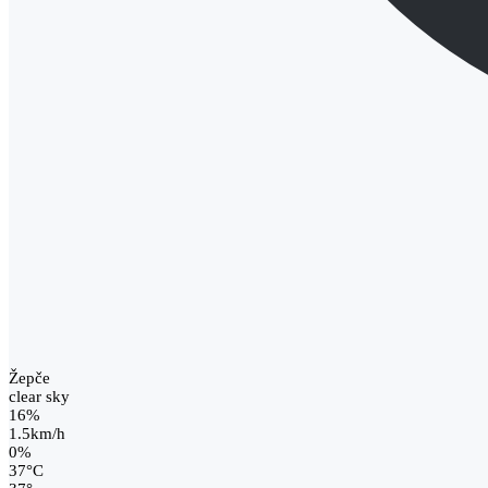
Žepče
clear sky
16%
1.5km/h
0%
37
°
C