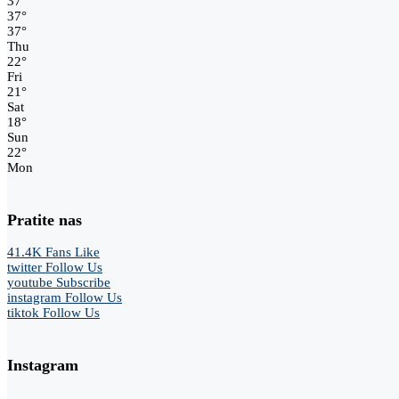
37
°
37
°
37
°
Thu
22
°
Fri
21
°
Sat
18
°
Sun
22
°
Mon
Pratite nas
41.4K
Fans
Like
twitter
Follow Us
youtube
Subscribe
instagram
Follow Us
tiktok
Follow Us
Instagram