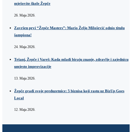
mješovite škole Žepče
26. Maja 2026.
Završen prvi “Žepče Masters”: Mario Željo Milošević odnio titulu
šampiona!
24. Maja 2026.
Tešanj, Žepče i Vareš: Kada mladi biraju znanje, zdravlje i zajednicu
umjesto improvizacije
13. Maja 2026.
Žepče gradi svoje preduzetnice: 5 biznisa koji rastu uz BizUp Goes
Local
12. Maja 2026.