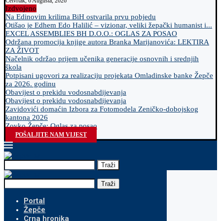
Četvrtak, 6 Augusta, 2026
Izdvojeno
Na Edinovim krilima BiH ostvarila prvu pobjedu
Otišao je Edhem Edo Halilić – vizionar, veliki žepački humanist i...
EXCEL ASSEMBLIES BH D.O.O.: OGLAS ZA POSAO
Održana promocija knjige autora Branka Marijanovića: LEKTIRA
ZA ŽIVOT
Načelnik održao prijem učenika generacije osnovnih i srednjih
škola
Potpisani ugovori za realizaciju projekata Omladinske banke Žepče
za 2026. godinu
Obavijest o prekidu vodosnabdijevanja
Obavijest o prekidu vodosnabdijevanja
Zavidovići domaćin Izbora za Fotomodela Zeničko-dobojskog
kantona 2026
Zovko Žepče: Oglas za posao
POŠALJITE NAM VIJEST
Traži
Traži
Portal
Žepče
Crna hronika