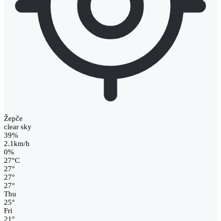
Žepče
clear sky
39%
2.1km/h
0%
27
°
C
27
°
27
°
27
°
Thu
25
°
Fri
21
°