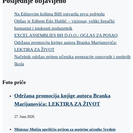
Posljednje objavljeno
Na Edinovim krilima BiH ostvarila prvu pobjedu
Otišao je Edhem Edo Halilić – vizionar, veliki žepački
humanist i istaknuti poduzetnik
EXCEL ASSEMBLIES BH D.O.O.: OGLAS ZA POSAO
Održana promocija knjige autora Branka Marijanovića:
LEKTIRA ZA ŽIVOT
Načelnik održao prijem učenika generacije osnovnih i srednjih
škola
Foto priče
Održana promocija knjige autora Branka
Marijanovića: LEKTIRA ZA ŽIVOT
27. Juna 2026.
Ministar Mušija upriličio prijem za uspješne učenike Srednje