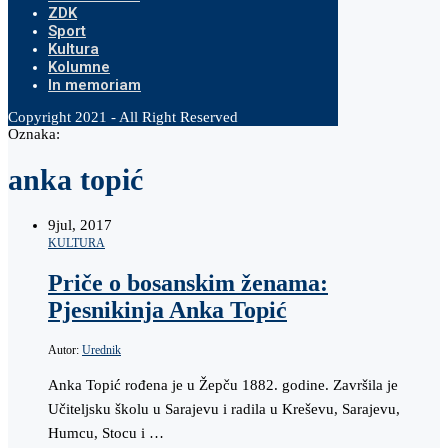
ZDK
Sport
Kultura
Kolumne
In memoriam
Copyright 2021 - All Right Reserved
Oznaka:
anka topić
9
jul, 2017
KULTURA
Priče o bosanskim ženama:
Pjesnikinja Anka Topić
Autor:
Urednik
Anka Topić rođena je u Žepču 1882. godine. Završila je
Učiteljsku školu u Sarajevu i radila u Kreševu, Sarajevu,
Humcu, Stocu i …