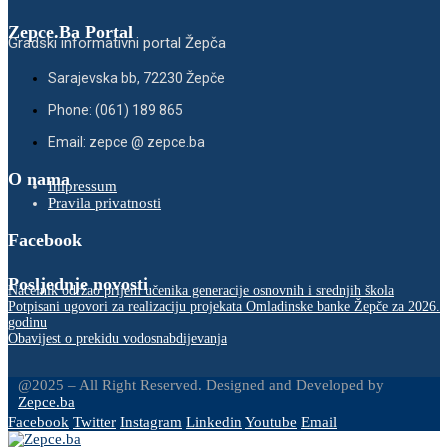
Zepce.Ba Portal
Gradski informativni portal Žepča
Sarajevska bb, 72230 Žepče
Phone: (061) 189 865
Email: zepce @ zepce.ba
O nama
Impressum
Pravila privatnosti
Facebook
Posljednje novosti
Načelnik održao prijem učenika generacije osnovnih i srednjih škola
Potpisani ugovori za realizaciju projekata Omladinske banke Žepče za 2026.
godinu
Obavijest o prekidu vodosnabdijevanja
@2025 – All Right Reserved. Designed and Developed by
Zepce.ba
Facebook
Twitter
Instagram
Linkedin
Youtube
Email