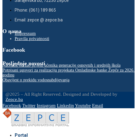
Sarajevska bb, 72230 Žepče
Phone: (061) 189 865
Email: zepce @ zepce.ba
O nama
Impressum
Pravila privatnosti
Facebook
Posljednje novosti
Načelnik održao prijem učenika generacije osnovnih i srednjih škola
Potpisani ugovori za realizaciju projekata Omladinske banke Žepče za 2026.
godinu
Obavijest o prekidu vodosnabdijevanja
@2025 – All Right Reserved. Designed and Developed by
Zepce.ba
Facebook
Twitter
Instagram
Linkedin
Youtube
Email
Portal