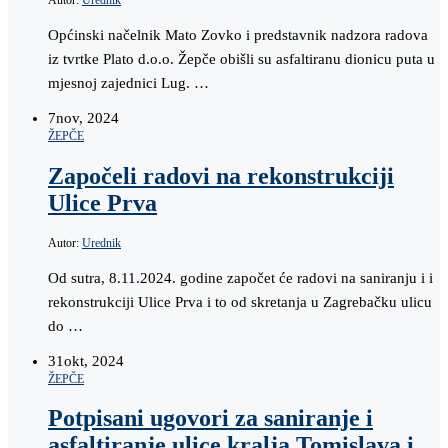
Autor:
Urednik
Općinski načelnik Mato Zovko i predstavnik nadzora radova
iz tvrtke Plato d.o.o. Žepče obišli su asfaltiranu dionicu puta u
mjesnoj zajednici Lug. …
7
nov, 2024
ŽEPČE
Započeli radovi na rekonstrukciji
Ulice Prva
Autor:
Urednik
Od sutra, 8.11.2024. godine započet će radovi na saniranju i i
rekonstrukciji Ulice Prva i to od skretanja u Zagrebačku ulicu
do …
31
okt, 2024
ŽEPČE
Potpisani ugovori za saniranje i
asfaltiranje ulice kralja Tomislava i