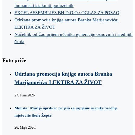
humanist i istaknuti poduzetnik
EXCEL ASSEMBLIES BH D.O.O.: OGLAS ZA POSAO
Održana promocija knjige autora Branka Marijanovića:
LEKTIRA ZA ŽIVOT
Načelnik održao prijem učenika generacije osnovnih i srednjih
škola
Foto priče
Održana promocija knjige autora Branka
Marijanovića: LEKTIRA ZA ŽIVOT
27. Juna 2026.
Ministar Mušija upriličio prijem za uspješne učenike Srednje
mješovite škole Žepče
26. Maja 2026.