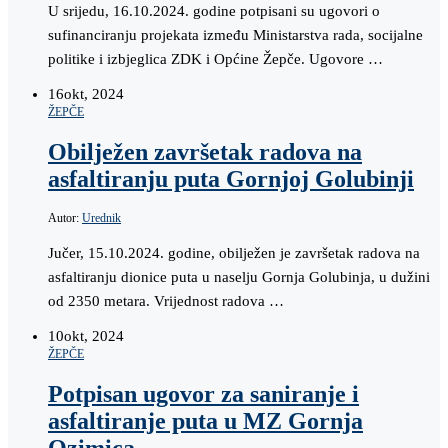
U srijedu, 16.10.2024. godine potpisani su ugovori o
sufinanciranju projekata između Ministarstva rada, socijalne
politike i izbjeglica ZDK i Općine Žepče. Ugovore …
16
okt, 2024
ŽEPČE
Obilježen završetak radova na
asfaltiranju puta Gornjoj Golubinji
Autor:
Urednik
Jučer, 15.10.2024. godine, obilježen je završetak radova na
asfaltiranju dionice puta u naselju Gornja Golubinja, u dužini
od 2350 metara. Vrijednost radova …
10
okt, 2024
ŽEPČE
Potpisan ugovor za saniranje i
asfaltiranje puta u MZ Gornja
Ozimica