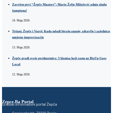
Završen prvi “Žepče Masters”: Mario Željo Milošević odnio titulu
šampiona!
24. Maja 2026.
Tešanj, Žepče i Vareš: Kada mladi biraju znanje, zdravlje i zajednicu
umjesto improvizacije
13. Maja 2026.
Žepče gradi svoje preduzetnice: 5 biznisa koji rastu uz BizUp Goes
Local
12. Maja 2026.
Zepce.Ba Portal
Gradski informativni portal Žepča