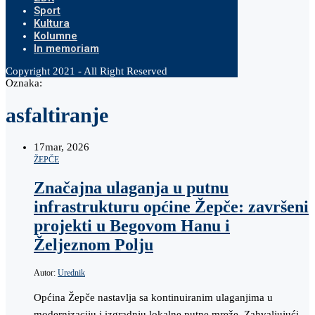
Sport
Kultura
Kolumne
In memoriam
Copyright 2021 - All Right Reserved
Oznaka:
asfaltiranje
17
mar, 2026
ŽEPČE
Značajna ulaganja u putnu
infrastrukturu općine Žepče: završeni
projekti u Begovom Hanu i
Željeznom Polju
Autor:
Urednik
Općina Žepče nastavlja sa kontinuiranim ulaganjima u
modernizaciju i izgradnju lokalne putne mreže. Zahvaljujući