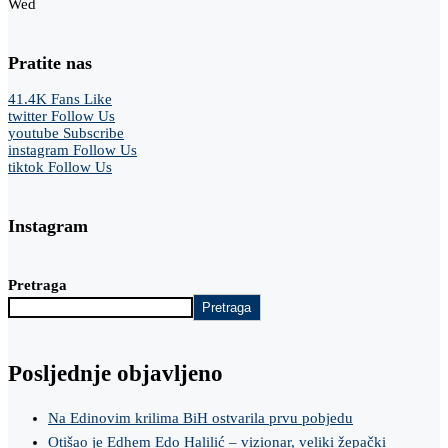
Wed
Pratite nas
41.4K
Fans
Like
twitter
Follow Us
youtube
Subscribe
instagram
Follow Us
tiktok
Follow Us
Instagram
Pretraga
Pretraga
Posljednje objavljeno
Na Edinovim krilima BiH ostvarila prvu pobjedu
Otišao je Edhem Edo Halilić – vizionar, veliki žepački