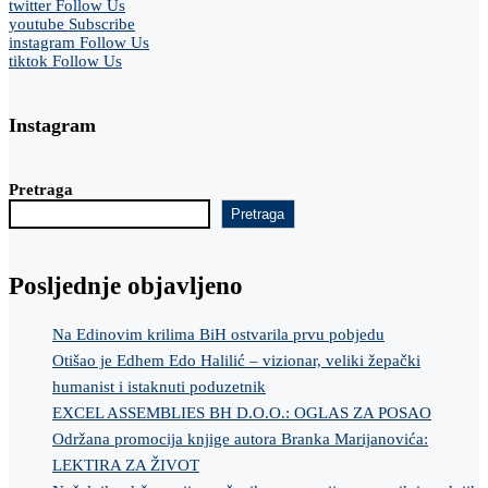
twitter
Follow Us
youtube
Subscribe
instagram
Follow Us
tiktok
Follow Us
Instagram
Pretraga
Pretraga
Posljednje objavljeno
Na Edinovim krilima BiH ostvarila prvu pobjedu
Otišao je Edhem Edo Halilić – vizionar, veliki žepački
humanist i istaknuti poduzetnik
EXCEL ASSEMBLIES BH D.O.O.: OGLAS ZA POSAO
Održana promocija knjige autora Branka Marijanovića:
LEKTIRA ZA ŽIVOT