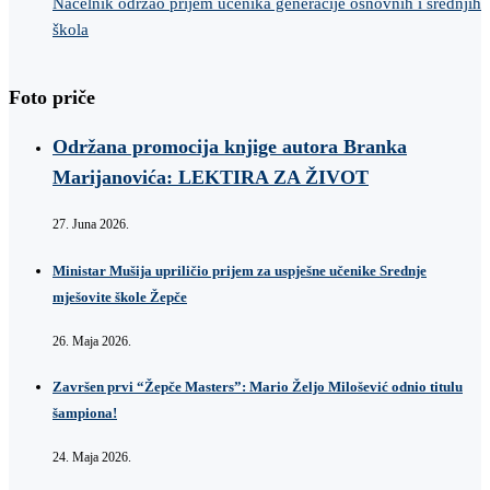
Načelnik održao prijem učenika generacije osnovnih i srednjih
škola
Foto priče
Održana promocija knjige autora Branka
Marijanovića: LEKTIRA ZA ŽIVOT
27. Juna 2026.
Ministar Mušija upriličio prijem za uspješne učenike Srednje
mješovite škole Žepče
26. Maja 2026.
Završen prvi “Žepče Masters”: Mario Željo Milošević odnio titulu
šampiona!
24. Maja 2026.