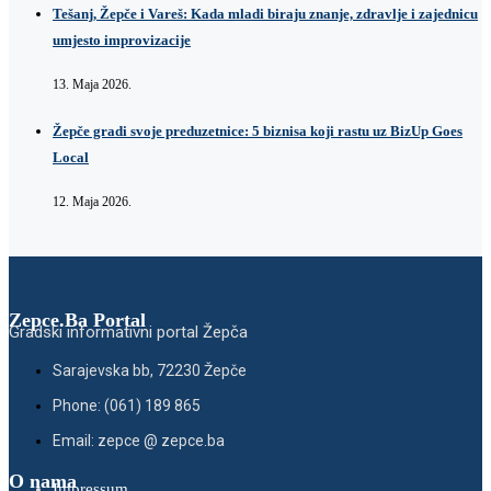
Tešanj, Žepče i Vareš: Kada mladi biraju znanje, zdravlje i zajednicu
umjesto improvizacije
13. Maja 2026.
Žepče gradi svoje preduzetnice: 5 biznisa koji rastu uz BizUp Goes
Local
12. Maja 2026.
Zepce.Ba Portal
Gradski informativni portal Žepča
Sarajevska bb, 72230 Žepče
Phone: (061) 189 865
Email: zepce @ zepce.ba
O nama
Impressum