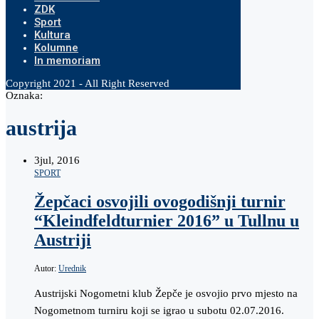
ZDK
Sport
Kultura
Kolumne
In memoriam
Copyright 2021 - All Right Reserved
Oznaka:
austrija
3
jul, 2016
SPORT
Žepčaci osvojili ovogodišnji turnir
“Kleindfeldturnier 2016” u Tullnu u
Austriji
Autor:
Urednik
Austrijski Nogometni klub Žepče je osvojio prvo mjesto na
Nogometnom turniru koji se igrao u subotu 02.07.2016.