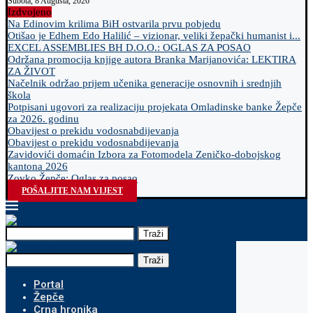
Subota, 8 Augusta, 2026
Izdvojeno
Na Edinovim krilima BiH ostvarila prvu pobjedu
Otišao je Edhem Edo Halilić – vizionar, veliki žepački humanist i...
EXCEL ASSEMBLIES BH D.O.O.: OGLAS ZA POSAO
Održana promocija knjige autora Branka Marijanovića: LEKTIRA
ZA ŽIVOT
Načelnik održao prijem učenika generacije osnovnih i srednjih
škola
Potpisani ugovori za realizaciju projekata Omladinske banke Žepče
za 2026. godinu
Obavijest o prekidu vodosnabdijevanja
Obavijest o prekidu vodosnabdijevanja
Zavidovići domaćin Izbora za Fotomodela Zeničko-dobojskog
kantona 2026
Zovko Žepče: Oglas za posao
POŠALJITE NAM VIJEST
Traži
Traži
Portal
Žepče
Crna hronika