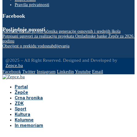
Pravila privatnosti
Facebook
Posljednje novosti
Načelnik održao prijem učenika generacije osnovnih i srednjih škola
Potpisani ugovori za realizaciju projekata Omladinske banke Žepče za 2026.
godinu
Obavijest o prekidu vodosnabdijevanja
@2025 – All Right Reserved. Designed and Developed by
Zepce.ba
Facebook
Twitter
Instagram
Linkedin
Youtube
Email
Portal
Žepče
Crna hronika
ZDK
Sport
Kultura
Kolumne
In memoriam