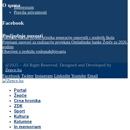
O nama
Impressum
Pravila privatnosti
Facebook
Posljednje novosti
Načelnik održao prijem učenika generacije osnovnih i srednjih škola
Potpisani ugovori za realizaciju projekata Omladinske banke Žepče za 2026.
godinu
Obavijest o prekidu vodosnabdijevanja
@2025 – All Right Reserved. Designed and Developed by
Zepce.ba
Facebook
Twitter
Instagram
Linkedin
Youtube
Email
Portal
Žepče
Crna hronika
ZDK
Sport
Kultura
Kolumne
In memoriam