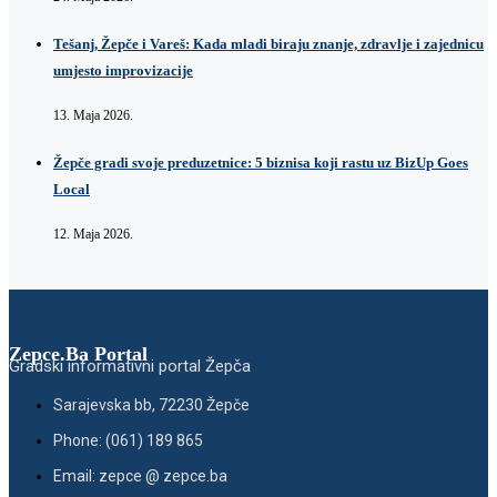
Tešanj, Žepče i Vareš: Kada mladi biraju znanje, zdravlje i zajednicu
umjesto improvizacije
13. Maja 2026.
Žepče gradi svoje preduzetnice: 5 biznisa koji rastu uz BizUp Goes
Local
12. Maja 2026.
Zepce.Ba Portal
Gradski informativni portal Žepča
Sarajevska bb, 72230 Žepče
Phone: (061) 189 865
Email: zepce @ zepce.ba