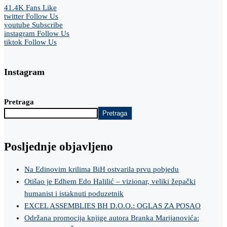
41.4K
Fans
Like
twitter
Follow Us
youtube
Subscribe
instagram
Follow Us
tiktok
Follow Us
Instagram
Pretraga
Pretraga
Posljednje objavljeno
Na Edinovim krilima BiH ostvarila prvu pobjedu
Otišao je Edhem Edo Halilić – vizionar, veliki žepački
humanist i istaknuti poduzetnik
EXCEL ASSEMBLIES BH D.O.O.: OGLAS ZA POSAO
Održana promocija knjige autora Branka Marijanovića: