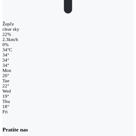
Žepče
clear sky
22%
2.3km/h
0%
34
°
C
34
°
34
°
34
°
Mon
20
°
Tue
22
°
Wed
19
°
Thu
18
°
Fri
Pratite nas