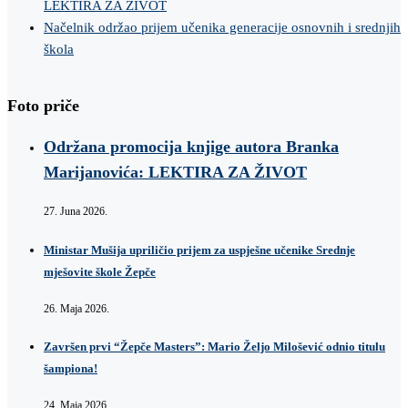
LEKTIRA ZA ŽIVOT
Načelnik održao prijem učenika generacije osnovnih i srednjih
škola
Foto priče
Održana promocija knjige autora Branka
Marijanovića: LEKTIRA ZA ŽIVOT
27. Juna 2026.
Ministar Mušija upriličio prijem za uspješne učenike Srednje
mješovite škole Žepče
26. Maja 2026.
Završen prvi “Žepče Masters”: Mario Željo Milošević odnio titulu
šampiona!
24. Maja 2026.