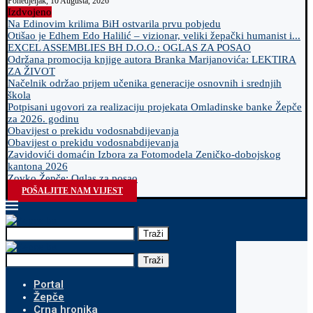
Ponedjeljak, 10 Augusta, 2026
Izdvojeno
Na Edinovim krilima BiH ostvarila prvu pobjedu
Otišao je Edhem Edo Halilić – vizionar, veliki žepački humanist i...
EXCEL ASSEMBLIES BH D.O.O.: OGLAS ZA POSAO
Održana promocija knjige autora Branka Marijanovića: LEKTIRA
ZA ŽIVOT
Načelnik održao prijem učenika generacije osnovnih i srednjih
škola
Potpisani ugovori za realizaciju projekata Omladinske banke Žepče
za 2026. godinu
Obavijest o prekidu vodosnabdijevanja
Obavijest o prekidu vodosnabdijevanja
Zavidovići domaćin Izbora za Fotomodela Zeničko-dobojskog
kantona 2026
Zovko Žepče: Oglas za posao
POŠALJITE NAM VIJEST
Traži
Traži
Portal
Žepče
Crna hronika