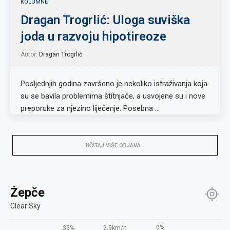
KOLUMNE
Dragan Trogrlić: Uloga suviška
joda u razvoju hipotireoze
Autor:
Dragan Trogrlić
Posljednjih godina završeno je nekoliko istraživanja koja
su se bavila problemima štitnjače, a usvojene su i nove
preporuke za njezino liječenje. Posebna …
UČITAJ VIŠE OBJAVA
Žepče
Clear Sky
0%
35%
2.5km/h