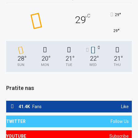
°
29
C
29
°
°
29
28
°
20
°
21
°
22
°
21
°
SUN
MON
TUE
WED
THU
Pratite nas
41.4K
Fans
Like
TWITTER
Follow Us
YOUTUBE
Subscribe