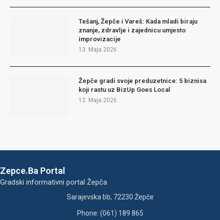
Tešanj, Žepče i Vareš: Kada mladi biraju
znanje, zdravlje i zajednicu umjesto
improvizacije
13. Maja 2026.
Žepče gradi svoje preduzetnice: 5 biznisa
koji rastu uz BizUp Goes Local
12. Maja 2026.
Zepce.Ba Portal
Gradski informativni portal Žepča
Sarajevska bb, 72230 Žepče
Phone: (061) 189 865