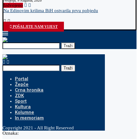
Nedjelja, 9 Augusta, 2026
Izdvojeno
Na Edinovim krilima BiH ostvarila prvu pobjedu
O
POŠALJITE NAM VIJEST
Traži
Traži
Portal
Žepče
Crna hronika
ZDK
Sport
Kultura
Kolumne
In memoriam
Copyright 2021 - All Right Reserved
Oznaka: