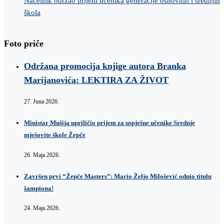
Načelnik održao prijem učenika generacije osnovnih i srednjih
škola
Foto priče
Održana promocija knjige autora Branka
Marijanovića: LEKTIRA ZA ŽIVOT
27. Juna 2026.
Ministar Mušija upriličio prijem za uspješne učenike Srednje
mješovite škole Žepče
26. Maja 2026.
Završen prvi “Žepče Masters”: Mario Željo Milošević odnio titulu
šampiona!
24. Maja 2026.