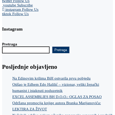
twitter
Follow Us
youtube
Subscribe
instagram
Follow Us
tiktok
Follow Us
Instagram
Pretraga
Pretraga
Posljednje objavljeno
Na Edinovim krilima BiH ostvarila prvu pobjedu
Otišao je Edhem Edo Halilić – vizionar, veliki žepački
humanist i istaknuti poduzetnik
EXCEL ASSEMBLIES BH D.O.O.: OGLAS ZA POSAO
Održana promocija knjige autora Branka Marijanovića:
LEKTIRA ZA ŽIVOT