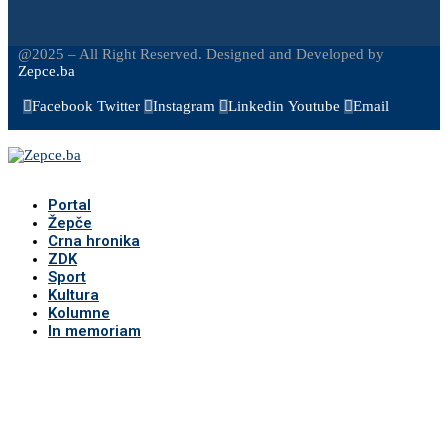
@2025 – All Right Reserved. Designed and Developed by
Zepce.ba
Facebook
Twitter
Instagram
Linkedin
Youtube
Email
Portal
Žepče
Crna hronika
ZDK
Sport
Kultura
Kolumne
In memoriam