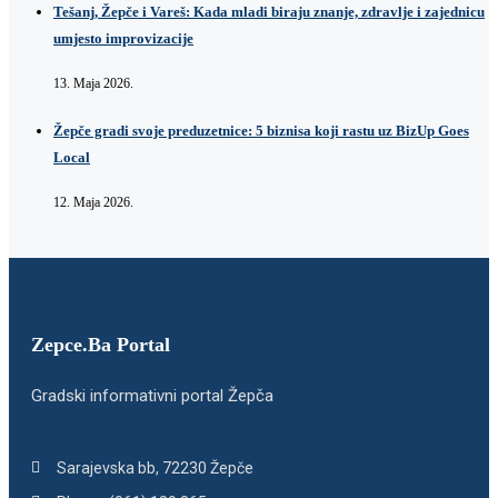
Tešanj, Žepče i Vareš: Kada mladi biraju znanje, zdravlje i zajednicu
umjesto improvizacije
13. Maja 2026.
Žepče gradi svoje preduzetnice: 5 biznisa koji rastu uz BizUp Goes
Local
12. Maja 2026.
Zepce.Ba Portal
Gradski informativni portal Žepča
Sarajevska bb, 72230 Žepče