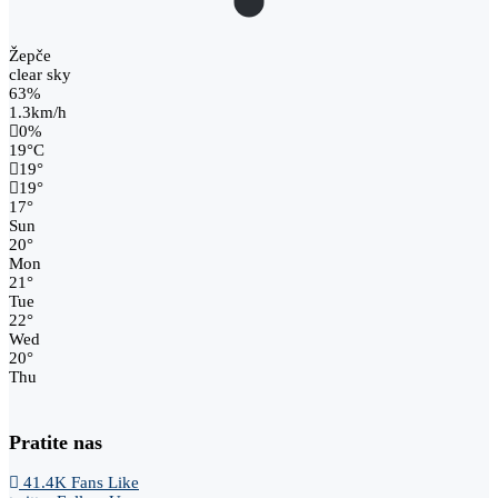
Žepče
clear sky
63%
1.3km/h
0%
19
°
C
19
°
19
°
17
°
Sun
20
°
Mon
21
°
Tue
22
°
Wed
20
°
Thu
Pratite nas
41.4K
Fans
Like