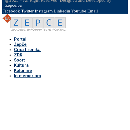
@2025 – All Right Reserved. Designed and Developed by
Zepce.ba
Facebook
Twitter
Instagram
Linkedin
Youtube
Email
Portal
Žepče
Crna hronika
ZDK
Sport
Kultura
Kolumne
In memoriam