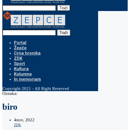
Traži
Traži
Portal
Žepče
Crna hronika
ZDK
Sport
Kultura
Kolumne
In memoriam
Copyright 2021 - All Right Reserved
Oznaka:
biro
4
nov, 2022
ZDK