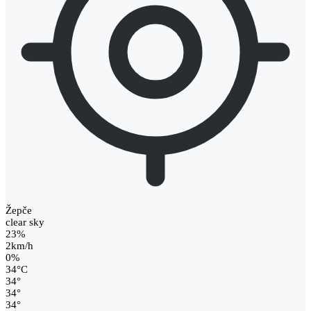
Žepče
clear sky
23%
2km/h
0%
34
°
C
34
°
34
°
34
°