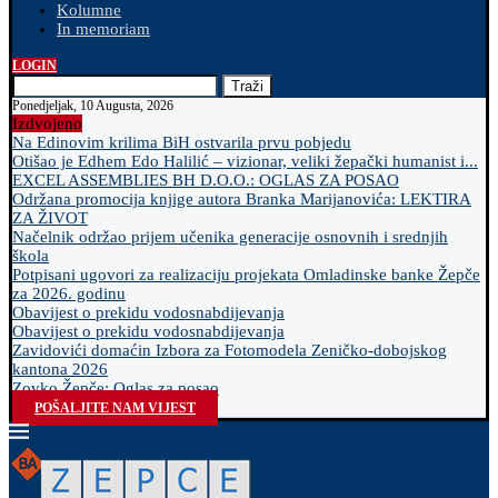
Kolumne
In memoriam
LOGIN
Traži
Ponedjeljak, 10 Augusta, 2026
Izdvojeno
Na Edinovim krilima BiH ostvarila prvu pobjedu
Otišao je Edhem Edo Halilić – vizionar, veliki žepački humanist i...
EXCEL ASSEMBLIES BH D.O.O.: OGLAS ZA POSAO
Održana promocija knjige autora Branka Marijanovića: LEKTIRA
ZA ŽIVOT
Načelnik održao prijem učenika generacije osnovnih i srednjih
škola
Potpisani ugovori za realizaciju projekata Omladinske banke Žepče
za 2026. godinu
Obavijest o prekidu vodosnabdijevanja
Obavijest o prekidu vodosnabdijevanja
Zavidovići domaćin Izbora za Fotomodela Zeničko-dobojskog
kantona 2026
Zovko Žepče: Oglas za posao
POŠALJITE NAM VIJEST