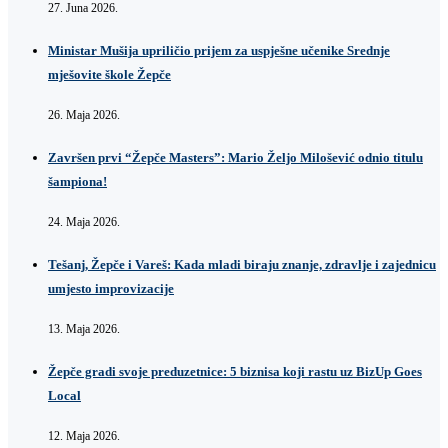
27. Juna 2026.
Ministar Mušija upriličio prijem za uspješne učenike Srednje
mješovite škole Žepče
26. Maja 2026.
Završen prvi “Žepče Masters”: Mario Željo Milošević odnio titulu
šampiona!
24. Maja 2026.
Tešanj, Žepče i Vareš: Kada mladi biraju znanje, zdravlje i zajednicu
umjesto improvizacije
13. Maja 2026.
Žepče gradi svoje preduzetnice: 5 biznisa koji rastu uz BizUp Goes
Local
12. Maja 2026.