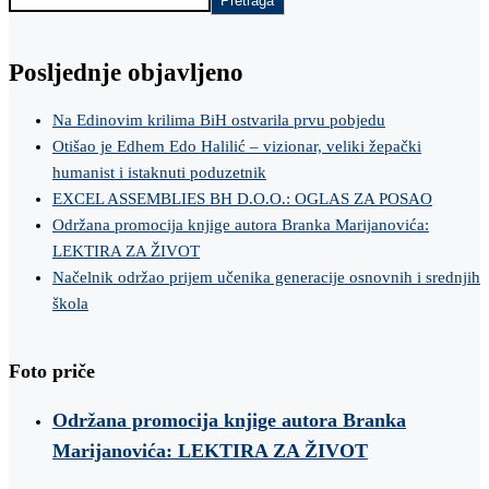
Pretraga
Posljednje objavljeno
Na Edinovim krilima BiH ostvarila prvu pobjedu
Otišao je Edhem Edo Halilić – vizionar, veliki žepački
humanist i istaknuti poduzetnik
EXCEL ASSEMBLIES BH D.O.O.: OGLAS ZA POSAO
Održana promocija knjige autora Branka Marijanovića:
LEKTIRA ZA ŽIVOT
Načelnik održao prijem učenika generacije osnovnih i srednjih
škola
Foto priče
Održana promocija knjige autora Branka
Marijanovića: LEKTIRA ZA ŽIVOT