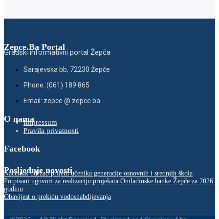
Zepce.Ba Portal
Gradski informativni portal Žepča
Sarajevska bb, 72230 Žepče
Phone: (061) 189 865
Email: zepce @ zepce.ba
O nama
Impressum
Pravila privatnosti
Facebook
Posljednje novosti
Načelnik održao prijem učenika generacije osnovnih i srednjih škola
Potpisani ugovori za realizaciju projekata Omladinske banke Žepče za 2026.
godinu
Obavijest o prekidu vodosnabdijevanja