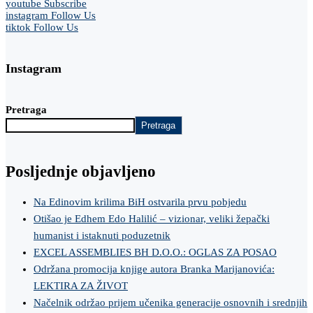
youtube
Subscribe
instagram
Follow Us
tiktok
Follow Us
Instagram
Pretraga
Pretraga
Posljednje objavljeno
Na Edinovim krilima BiH ostvarila prvu pobjedu
Otišao je Edhem Edo Halilić – vizionar, veliki žepački
humanist i istaknuti poduzetnik
EXCEL ASSEMBLIES BH D.O.O.: OGLAS ZA POSAO
Održana promocija knjige autora Branka Marijanovića:
LEKTIRA ZA ŽIVOT
Načelnik održao prijem učenika generacije osnovnih i srednjih