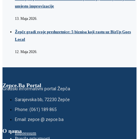
umjesto improvizacije
13. Maja 2026.
Žepče gradi svoje preduzetnice: 5 biznisa koji rastu uz BizUp Goes
Local
12. Maja 2026.
Zepce.Ba Portal
Gradski informativni portal Žepča
Sarajevska bb, 72230 Žepče
Phone: (061) 189 865
Email: zepce @ zepce.ba
O nama
Impressum
Pravila privatnosti