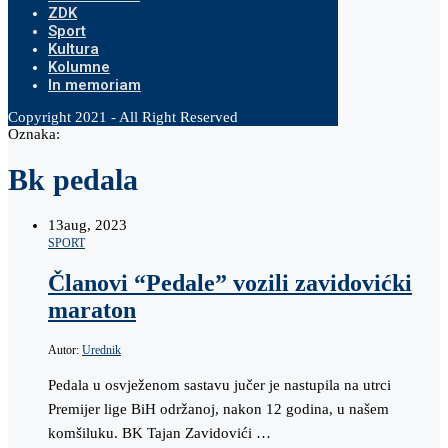
ZDK
Sport
Kultura
Kolumne
In memoriam
Copyright 2021 - All Right Reserved
Oznaka:
Bk pedala
13
aug, 2023
SPORT
Članovi “Pedale” vozili zavidovićki
maraton
Autor:
Urednik
Pedala u osvježenom sastavu jučer je nastupila na utrci
Premijer lige BiH održanoj, nakon 12 godina, u našem
komšiluku. BK Tajan Zavidovići …