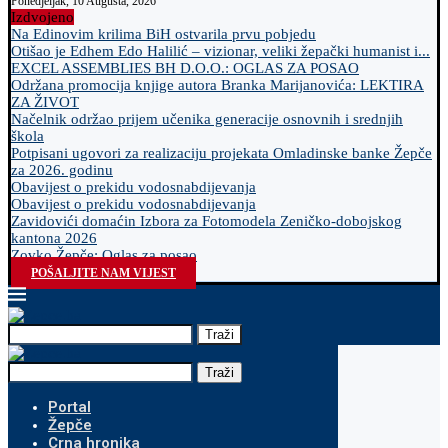
Ponedjeljak, 10 Augusta, 2026
Izdvojeno
Na Edinovim krilima BiH ostvarila prvu pobjedu
Otišao je Edhem Edo Halilić – vizionar, veliki žepački humanist i...
EXCEL ASSEMBLIES BH D.O.O.: OGLAS ZA POSAO
Održana promocija knjige autora Branka Marijanovića: LEKTIRA
ZA ŽIVOT
Načelnik održao prijem učenika generacije osnovnih i srednjih
škola
Potpisani ugovori za realizaciju projekata Omladinske banke Žepče
za 2026. godinu
Obavijest o prekidu vodosnabdijevanja
Obavijest o prekidu vodosnabdijevanja
Zavidovići domaćin Izbora za Fotomodela Zeničko-dobojskog
kantona 2026
Zovko Žepče: Oglas za posao
POŠALJITE NAM VIJEST
Traži
Traži
Portal
Žepče
Crna hronika