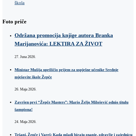
škola
Foto priče
Održana promocija knjige autora Branka
Marijanovića: LEKTIRA ZA ŽIVOT
27. Juna 2026.
Ministar Mušija upriličio prijem za uspješne učenike Srednje
mješovite škole Žepče
26. Maja 2026.
Završen prvi “Žepče Masters”: Mario Željo Milošević odnio titulu
šampiona!
24. Maja 2026.
Tešanj, Žepče i Vareš: Kada mladi biraju znanje, zdravlje i zajednicu