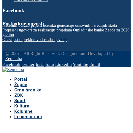
Facebook
Posljednje novosti
Načelnik održao prijem učenika generacije osnovnih i srednjih škola
Potpisani ugovori za realizaciju projekata Omladinske banke Žepče za 2026.
godinu
Obavijest o prekidu vodosnabdijevanja
@2025 – All Right Reserved. Designed and Developed by
Zepce.ba
Facebook
Twitter
Instagram
Linkedin
Youtube
Email
Portal
Žepče
Crna hronika
ZDK
Sport
Kultura
Kolumne
In memoriam