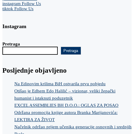
instagram
Follow Us
tiktok
Follow Us
Instagram
Pretraga
Pretraga
Posljednje objavljeno
Na Edinovim krilima BiH ostvarila prvu pobjedu
Otišao je Edhem Edo Halilić – vizionar, veliki žepački
humanist i istaknuti poduzetnik
EXCEL ASSEMBLIES BH D.O.O.: OGLAS ZA POSAO
Održana promocija knjige autora Branka Marijanovića:
LEKTIRA ZA ŽIVOT
Načelnik održao prijem učenika generacije osnovnih i srednjih
škola