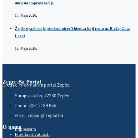
umjesto improvizacije
13. Maja 2026.
Žepče gradi svoje preduzetnice: 5 biznisa koji rastu uz BizUp Goes
Local
12. Maja 2026.
Zepce.Ba Portal
Gradski informativni portal Žepča
Sarajevska bb, 72230 Žepče
Phone: (061) 189 865
Email: zepce @ zepce.ba
O nama
Impressum
Pravila privatnosti