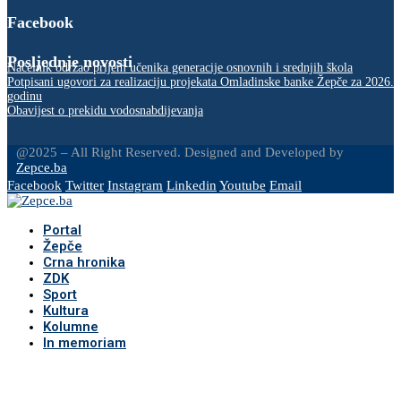
Facebook
Posljednje novosti
Načelnik održao prijem učenika generacije osnovnih i srednjih škola
Potpisani ugovori za realizaciju projekata Omladinske banke Žepče za 2026.
godinu
Obavijest o prekidu vodosnabdijevanja
@2025 – All Right Reserved. Designed and Developed by
Zepce.ba
Facebook
Twitter
Instagram
Linkedin
Youtube
Email
Portal
Žepče
Crna hronika
ZDK
Sport
Kultura
Kolumne
In memoriam