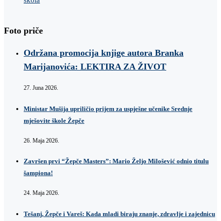
Foto priče
Održana promocija knjige autora Branka
Marijanovića: LEKTIRA ZA ŽIVOT
27. Juna 2026.
Ministar Mušija upriličio prijem za uspješne učenike Srednje
mješovite škole Žepče
26. Maja 2026.
Završen prvi “Žepče Masters”: Mario Željo Milošević odnio titulu
šampiona!
24. Maja 2026.
Tešanj, Žepče i Vareš: Kada mladi biraju znanje, zdravlje i zajednicu