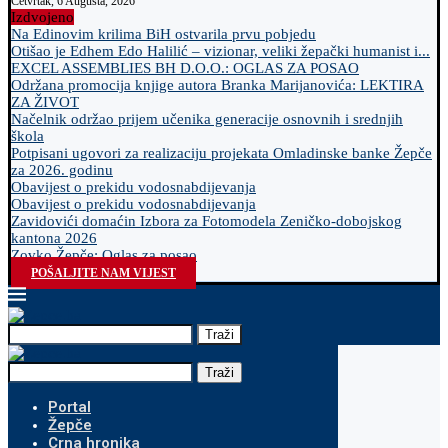
Četvrtak, 6 Augusta, 2026
Izdvojeno
Na Edinovim krilima BiH ostvarila prvu pobjedu
Otišao je Edhem Edo Halilić – vizionar, veliki žepački humanist i...
EXCEL ASSEMBLIES BH D.O.O.: OGLAS ZA POSAO
Održana promocija knjige autora Branka Marijanovića: LEKTIRA
ZA ŽIVOT
Načelnik održao prijem učenika generacije osnovnih i srednjih
škola
Potpisani ugovori za realizaciju projekata Omladinske banke Žepče
za 2026. godinu
Obavijest o prekidu vodosnabdijevanja
Obavijest o prekidu vodosnabdijevanja
Zavidovići domaćin Izbora za Fotomodela Zeničko-dobojskog
kantona 2026
Zovko Žepče: Oglas za posao
POŠALJITE NAM VIJEST
Traži
Traži
Portal
Žepče
Crna hronika