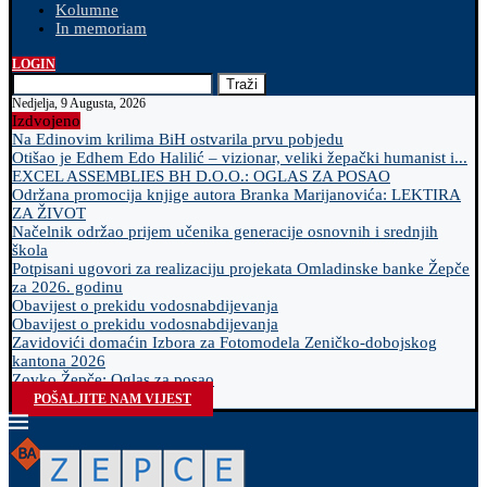
Kolumne
In memoriam
LOGIN
Traži
Nedjelja, 9 Augusta, 2026
Izdvojeno
Na Edinovim krilima BiH ostvarila prvu pobjedu
Otišao je Edhem Edo Halilić – vizionar, veliki žepački humanist i...
EXCEL ASSEMBLIES BH D.O.O.: OGLAS ZA POSAO
Održana promocija knjige autora Branka Marijanovića: LEKTIRA
ZA ŽIVOT
Načelnik održao prijem učenika generacije osnovnih i srednjih
škola
Potpisani ugovori za realizaciju projekata Omladinske banke Žepče
za 2026. godinu
Obavijest o prekidu vodosnabdijevanja
Obavijest o prekidu vodosnabdijevanja
Zavidovići domaćin Izbora za Fotomodela Zeničko-dobojskog
kantona 2026
Zovko Žepče: Oglas za posao
POŠALJITE NAM VIJEST