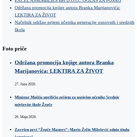
EXCEL ASSEMBLIES BH D.O.O.: OGLAS ZA POSAO
Održana promocija knjige autora Branka Marijanovića:
LEKTIRA ZA ŽIVOT
Načelnik održao prijem učenika generacije osnovnih i srednjih
škola
Foto priče
Održana promocija knjige autora Branka
Marijanovića: LEKTIRA ZA ŽIVOT
27. Juna 2026.
Ministar Mušija upriličio prijem za uspješne učenike Srednje
mješovite škole Žepče
26. Maja 2026.
Završen prvi “Žepče Masters”: Mario Željo Milošević odnio titulu
šampiona!