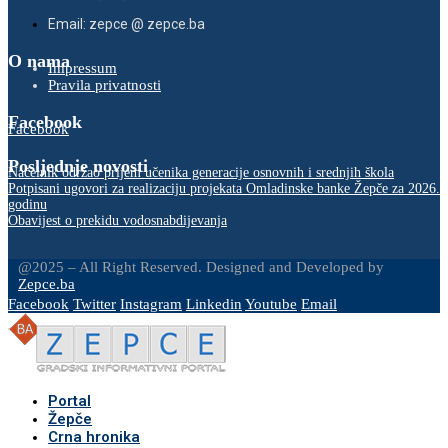
Email: zepce @ zepce.ba
O nama
Impressum
Pravila privatnosti
Facebook
Facebook
Posljednje novosti
Načelnik održao prijem učenika generacije osnovnih i srednjih škola
Potpisani ugovori za realizaciju projekata Omladinske banke Žepče za 2026.
godinu
Obavijest o prekidu vodosnabdijevanja
@2025 – All Right Reserved. Designed and Developed by
Zepce.ba
Facebook
Twitter
Instagram
Linkedin
Youtube
Email
Portal
Žepče
Crna hronika