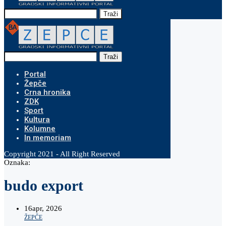
Traži
Traži
Portal
Žepče
Crna hronika
ZDK
Sport
Kultura
Kolumne
In memoriam
Copyright 2021 - All Right Reserved
Oznaka:
budo export
16
apr, 2026
ŽEPČE