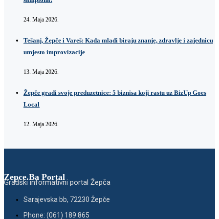
24. Maja 2026.
Tešanj, Žepče i Vareš: Kada mladi biraju znanje, zdravlje i zajednicu
umjesto improvizacije
13. Maja 2026.
Žepče gradi svoje preduzetnice: 5 biznisa koji rastu uz BizUp Goes
Local
12. Maja 2026.
Zepce.Ba Portal
Gradski informativni portal Žepča
Sarajevska bb, 72230 Žepče
Phone: (061) 189 865