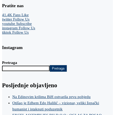
Pratite nas
41.4K
Fans
Like
twitter
Follow Us
youtube
Subscribe
instagram
Follow Us
tiktok
Follow Us
Instagram
Pretraga
Pretraga
Posljednje objavljeno
Na Edinovim krilima BiH ostvarila prvu pobjedu
Otišao je Edhem Edo Halilić – vizionar, veliki žepački
humanist i istaknuti poduzetnik