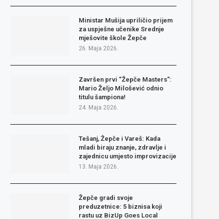
Ministar Mušija upriličio prijem
za uspješne učenike Srednje
mješovite škole Žepče
26. Maja 2026.
Završen prvi “Žepče Masters”:
Mario Željo Milošević odnio
titulu šampiona!
24. Maja 2026.
Tešanj, Žepče i Vareš: Kada
mladi biraju znanje, zdravlje i
zajednicu umjesto improvizacije
13. Maja 2026.
Žepče gradi svoje
preduzetnice: 5 biznisa koji
rastu uz BizUp Goes Local