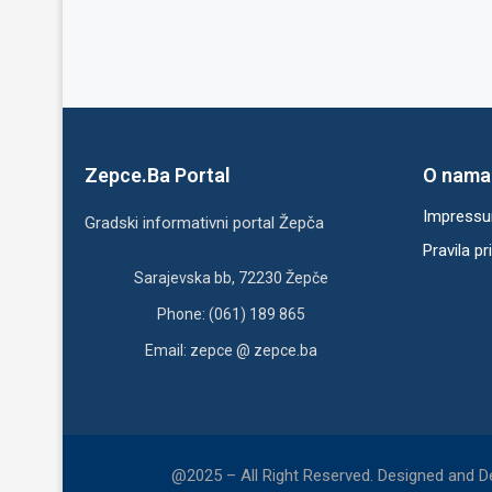
Zepce.Ba Portal
O nama
Impress
Gradski informativni portal Žepča
Pravila pr
Sarajevska bb, 72230 Žepče
Phone: (061) 189 865
Email: zepce @ zepce.ba
@2025 – All Right Reserved. Designed and 