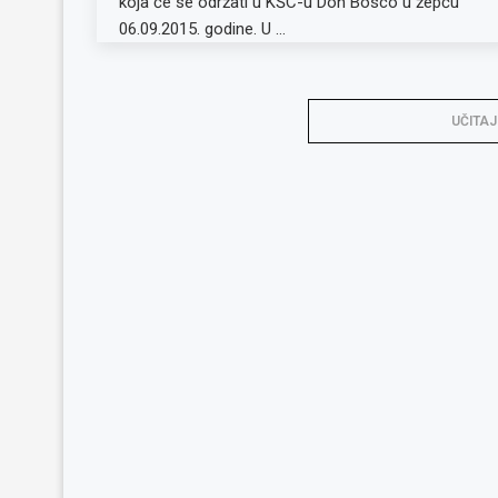
koja će se održati u KŠC-u Don Bosco u žepču
06.09.2015. godine. U …
UČITAJ