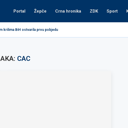
Portal
Žepče
Crna hronika
ZDK
Sport
m krilima BiH ostvarila prvu pobjedu
AKA:
CAC