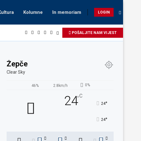
Kultura
Kolumne
In memoriam
LOGIN
POŠALJITE NAM VIJEST
Žepče
Clear Sky
0%
46%
2.8km/h
C
24
°
°
24
°
24