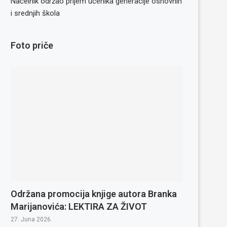
Načelnik održao prijem učenika generacije osnovnih
i srednjih škola
Foto priče
Održana promocija knjige autora Branka
Marijanovića: LEKTIRA ZA ŽIVOT
27. Juna 2026.