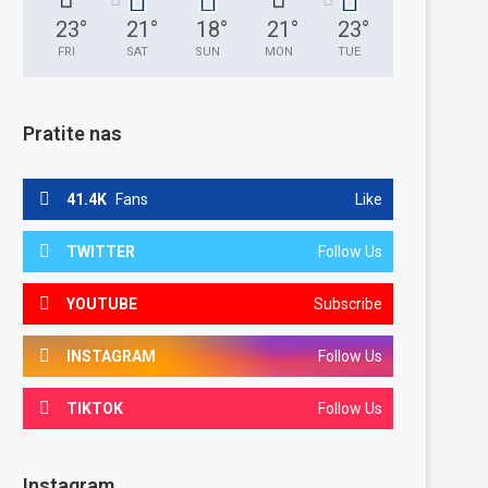
23
°
21
°
18
°
21
°
23
°
FRI
SAT
SUN
MON
TUE
Pratite nas
41.4K
Fans
Like
TWITTER
Follow Us
YOUTUBE
Subscribe
INSTAGRAM
Follow Us
TIKTOK
Follow Us
Instagram