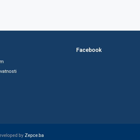
Facebook
um
ivatnosti
Developed by
Zepce.ba