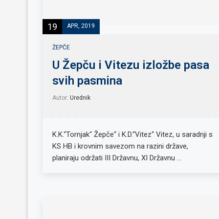
19
APR, 2019
ŽEPČE
U Žepču i Vitezu izložbe pasa
svih pasmina
Autor:
Urednik
K.K.“Tornjak“ Žepče“ i K.D.“Vitez“ Vitez, u saradnji s
KS HB i krovnim savezom na razini države,
planiraju održati III Državnu, XI Državnu …