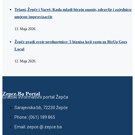
Tešanj, Žepče i Vareš: Kada mladi biraju znanje, zdravlje i zajednicu
umjesto improvizacije
13. Maja 2026.
Žepče gradi svoje preduzetnice: 5 biznisa koji rastu uz BizUp Goes
Local
12. Maja 2026.
Zepce.Ba Portal
Gradski informativni portal Žepča
Sarajevska bb, 72230 Žepče
Phone: (061) 189 865
Email: zepce @ zepce.ba