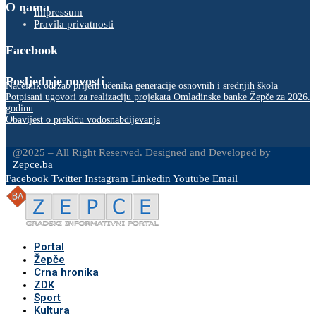
O nama
Impressum
Pravila privatnosti
Facebook
Posljednje novosti
Načelnik održao prijem učenika generacije osnovnih i srednjih škola
Potpisani ugovori za realizaciju projekata Omladinske banke Žepče za 2026.
godinu
Obavijest o prekidu vodosnabdijevanja
@2025 – All Right Reserved. Designed and Developed by
Zepce.ba
Facebook
Twitter
Instagram
Linkedin
Youtube
Email
Portal
Žepče
Crna hronika
ZDK
Sport
Kultura