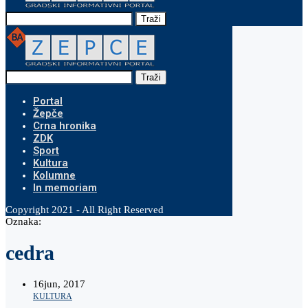
Traži
Traži
Portal
Žepče
Crna hronika
ZDK
Sport
Kultura
Kolumne
In memoriam
Copyright 2021 - All Right Reserved
Oznaka:
cedra
16
jun, 2017
KULTURA