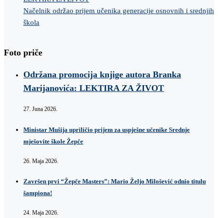
Načelnik održao prijem učenika generacije osnovnih i srednjih
škola
Foto priče
Održana promocija knjige autora Branka
Marijanovića: LEKTIRA ZA ŽIVOT
27. Juna 2026.
Ministar Mušija upriličio prijem za uspješne učenike Srednje
mješovite škole Žepče
26. Maja 2026.
Završen prvi “Žepče Masters”: Mario Željo Milošević odnio titulu
šampiona!
24. Maja 2026.