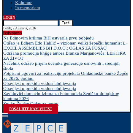
Kolumne
In memoriam
LOGIN
Traži
Petak, 7 Augusta, 2026
Izdvojeno
Na Edinovim krilima BiH ostvarila prvu pobjedu
Otišao je Edhem Edo Halilić – vizionar, veliki žepački humanist i...
EXCEL ASSEMBLIES BH D.O.O.: OGLAS ZA POSAO
Održana promocija knjige autora Branka Marijanovića: LEKTIRA
ZA ŽIVOT
Načelnik održao prijem učenika generacije osnovnih i srednjih
škola
Potpisani ugovori za realizaciju projekata Omladinske banke Žepče
za 2026. godinu
Obavijest o prekidu vodosnabdijevanja
Obavijest o prekidu vodosnabdijevanja
Zavidovići domaćin Izbora za Fotomodela Zeničko-dobojskog
kantona 2026
Zovko Žepče: Oglas za posao
POŠALJITE NAM VIJEST