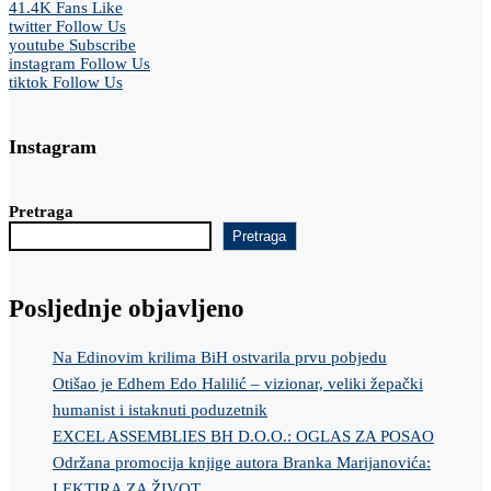
41.4K
Fans
Like
twitter
Follow Us
youtube
Subscribe
instagram
Follow Us
tiktok
Follow Us
Instagram
Pretraga
Pretraga
Posljednje objavljeno
Na Edinovim krilima BiH ostvarila prvu pobjedu
Otišao je Edhem Edo Halilić – vizionar, veliki žepački
humanist i istaknuti poduzetnik
EXCEL ASSEMBLIES BH D.O.O.: OGLAS ZA POSAO
Održana promocija knjige autora Branka Marijanovića:
LEKTIRA ZA ŽIVOT