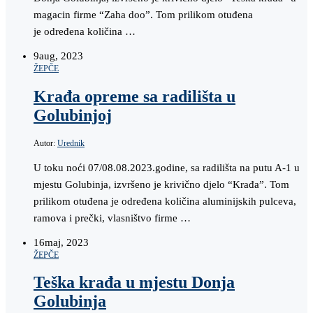
magacin firme “Zaha doo”. Tom prilikom otuđena
je određena količina …
9
aug, 2023
ŽEPČE
Krađa opreme sa radilišta u
Golubinjoj
Autor:
Urednik
U toku noći 07/08.08.2023.godine, sa radilišta na putu A-1 u
mjestu Golubinja, izvršeno je krivično djelo “Krađa”. Tom
prilikom otuđena je određena količina aluminijskih pulceva,
ramova i prečki, vlasništvo firme …
16
maj, 2023
ŽEPČE
Teška krađa u mjestu Donja
Golubinja