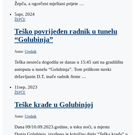
Žepča, a ogorčeni mještani prijete …
5
apr, 2024
ŽEPČE
Teško povrijeđen radnik u tunelu
“Golubinja”
Autor:
Urednik
Teška nesreća dogodila se danas u 15:45 sati na gradilištu
autoputa u tunelu “Golubinja”. Tom prilikom turski
državljanin D.T, inače radnik firme …
11
sep, 2023
ŽEPČE
Teške krađe u Golubinjoj
Autor:
Urednik
Dana 09/10.09.2023.godine, u toku noći, u mjestu
Donja Golubinja, izvršeno je krivično djelo “Teška krađa” u