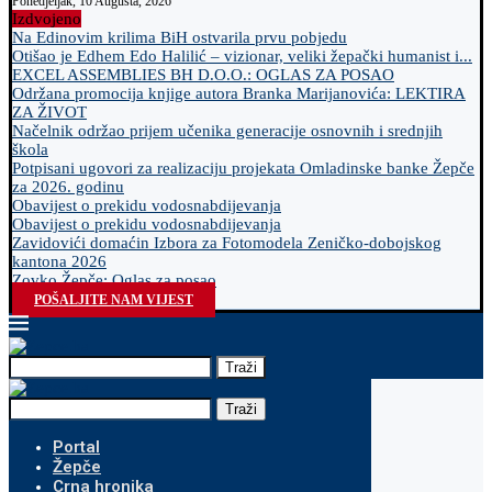
Ponedjeljak, 10 Augusta, 2026
Izdvojeno
Na Edinovim krilima BiH ostvarila prvu pobjedu
Otišao je Edhem Edo Halilić – vizionar, veliki žepački humanist i...
EXCEL ASSEMBLIES BH D.O.O.: OGLAS ZA POSAO
Održana promocija knjige autora Branka Marijanovića: LEKTIRA
ZA ŽIVOT
Načelnik održao prijem učenika generacije osnovnih i srednjih
škola
Potpisani ugovori za realizaciju projekata Omladinske banke Žepče
za 2026. godinu
Obavijest o prekidu vodosnabdijevanja
Obavijest o prekidu vodosnabdijevanja
Zavidovići domaćin Izbora za Fotomodela Zeničko-dobojskog
kantona 2026
Zovko Žepče: Oglas za posao
POŠALJITE NAM VIJEST
Traži
Traži
Portal
Žepče
Crna hronika