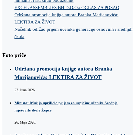
humanist i istaknuti poduzetnik
EXCEL ASSEMBLIES BH D.O.O.: OGLAS ZA POSAO
Održana promocija knjige autora Branka Marijanovića:
LEKTIRA ZA ŽIVOT
Načelnik održao prijem učenika generacije osnovnih i srednjih
škola
Foto priče
Održana promocija knjige autora Branka
Marijanovića: LEKTIRA ZA ŽIVOT
27. Juna 2026.
Ministar Mušija upriličio prijem za uspješne učenike Srednje
mješovite škole Žepče
26. Maja 2026.