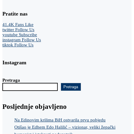
Pratite nas
41.4K
Fans
Like
twitter
Follow Us
youtube
Subscribe
instagram
Follow Us
tiktok
Follow Us
Instagram
Pretraga
Pretraga
Posljednje objavljeno
Na Edinovim krilima BiH ostvarila prvu pobjedu
Otišao je Edhem Edo Halilić – vizionar, veliki žepački