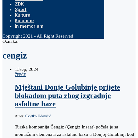
ZDK
Sport
Kultura
Kolumne
In memoriam
Copyright 2021 - All Right Reserved
Oznaka:
cengiz
13
sep, 2024
ŽEPČE
Mještani Donje Golubinje prijete
blokadom puta zbog izgradnje
asfaltne baze
Autor:
Cvjetko Udovičić
Turska kompanija Čengiz (Çengiz Insaat) počela je sa
montažom elemenata za asfaltnu bazu u Donjoj Golubinji kod