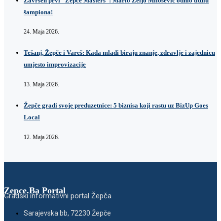
Završen prvi “Žepče Masters”: Mario Željo Milošević odnio titulu
šampiona!
24. Maja 2026.
Tešanj, Žepče i Vareš: Kada mladi biraju znanje, zdravlje i zajednicu
umjesto improvizacije
13. Maja 2026.
Žepče gradi svoje preduzetnice: 5 biznisa koji rastu uz BizUp Goes
Local
12. Maja 2026.
Zepce.Ba Portal
Gradski informativni portal Žepča
Sarajevska bb, 72230 Žepče