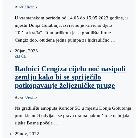
Autor:
Urednik
U vremenskom periodu od 14.05 do 15.05.2023 godine, u
mjestu Donja Golubinja, izvršeno je krivično djelo
“Teška krađa”. Tom prilikom je sa gradilišta firme
Čengiz doo, otuđena jedna pumpa za hidraulično …
20
jan, 2023
ŽEPČE
Radnici Cengiza cijelu noć nasipali
zemlju kako bi se spriječilo
potkopavanje željezničke pruge
Autor:
Urednik
Na gradilištu autoputa Koridor 5C u mjestu Donja Golubinja
protekle noći odvijala se prava drama nakon što je nabujala
rijeka Bosna počela …
29
nov, 2022