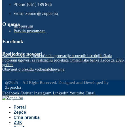
Phone: (061) 189 865
Email: zepce @ zepce.ba
O nama
Impressum
Pravila privatnosti
Facebook
Posljednje novosti
Načelnik održao prijem učenika generacije osnovnih i srednjih škola
Potpisani ugovori za realizaciju projekata Omladinske banke Žepče za 2026.
godinu
Obavijest o prekidu vodosnabdijevanja
@2025 – All Right Reserved. Designed and Developed by
Zepce.ba
Facebook
Twitter
Instagram
Linkedin
Youtube
Email
Portal
Žepče
Crna hronika
ZDK