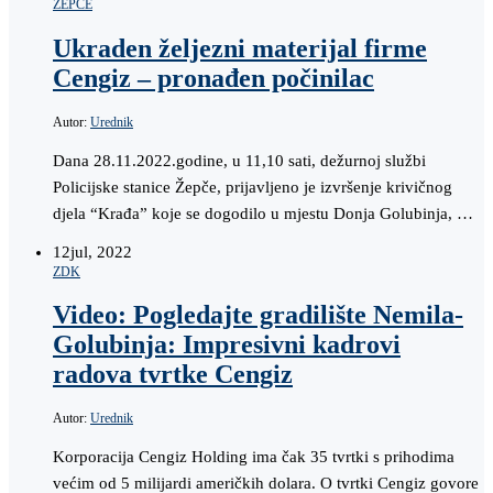
ŽEPČE
Ukraden željezni materijal firme
Cengiz – pronađen počinilac
Autor:
Urednik
Dana 28.11.2022.godine, u 11,10 sati, dežurnoj službi
Policijske stanice Žepče, prijavljeno je izvršenje krivičnog
djela “Krađa” koje se dogodilo u mjestu Donja Golubinja, …
12
jul, 2022
ZDK
Video: Pogledajte gradilište Nemila-
Golubinja: Impresivni kadrovi
radova tvrtke Cengiz
Autor:
Urednik
Korporacija Cengiz Holding ima čak 35 tvrtki s prihodima
većim od 5 milijardi američkih dolara. O tvrtki Cengiz govore